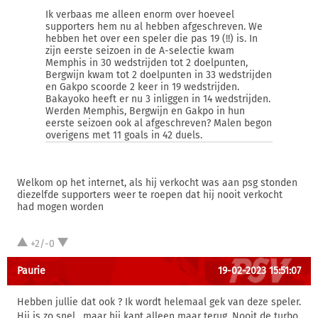
Ik verbaas me alleen enorm over hoeveel
supporters hem nu al hebben afgeschreven. We
hebben het over een speler die pas 19 (!!) is. In
zijn eerste seizoen in de A-selectie kwam
Memphis in 30 wedstrijden tot 2 doelpunten,
Bergwijn kwam tot 2 doelpunten in 33 wedstrijden
en Gakpo scoorde 2 keer in 19 wedstrijden.
Bakayoko heeft er nu 3 inliggen in 14 wedstrijden.
Werden Memphis, Bergwijn en Gakpo in hun
eerste seizoen ook al afgeschreven? Malen begon
overigens met 11 goals in 42 duels.
Welkom op het internet, als hij verkocht was aan psg stonden
diezelfde supporters weer te roepen dat hij nooit verkocht
had mogen worden
+2/-0
Paurie
19-02-2023 15:51:07
Hebben jullie dat ook ? Ik wordt helemaal gek van deze speler.
Hij is zo snel , maar hij kapt alleen maar terug. Nooit de turbo