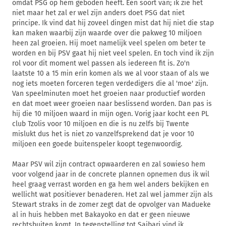
omdat PSG op hem geboden heeft. Een soort van; ik zie het
niet maar het zal er wel zijn anders doet PSG dat niet
principe. Ik vind dat hij zoveel dingen mist dat hij niet die stap
kan maken waarbij zijn waarde over die pakweg 10 miljoen
heen zal groeien. Hij moet namelijk veel spelen om beter te
worden en bij PSV gaat hij niet veel spelen. En toch vind ik zijn
rol voor dit moment wel passen als iedereen fit is. Zo'n
laatste 10 a 15 min erin komen als we al voor staan of als we
nog iets moeten forceren tegen verdedigers die al 'moe' zijn.
Van speelminuten moet het groeien naar productief worden
en dat moet weer groeien naar beslissend worden. Dan pas is
hij die 10 miljoen waard in mijn ogen. Vorig jaar kocht een PL
club Tzolis voor 10 miljoen en die is nu zelfs bij Twente
mislukt dus het is niet zo vanzelfsprekend dat je voor 10
miljoen een goede buitenspeler koopt tegenwoordig.
Maar PSV wil zijn contract opwaarderen en zal sowieso hem
voor volgend jaar in de concrete plannen opnemen dus ik wil
heel graag verrast worden en ga hem wel anders bekijken en
wellicht wat positiever benaderen. Het zal wel jammer zijn als
Stewart straks in de zomer zegt dat de opvolger van Madueke
al in huis hebben met Bakayoko en dat er geen nieuwe
rechtsbuiten komt. In tegenstelling tot Saibari vind ik