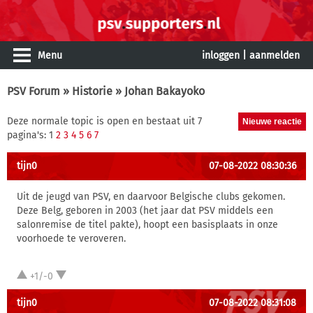
Menu
inloggen
|
aanmelden
PSV Forum
»
Historie
» Johan Bakayoko
Deze normale topic is open en bestaat uit 7
pagina's: 1
2
3
4
5
6
7
tijn0
07-08-2022 08:30:36
Uit de jeugd van PSV, en daarvoor Belgische clubs gekomen.
Deze Belg, geboren in 2003 (het jaar dat PSV middels een
salonremise de titel pakte), hoopt een basisplaats in onze
voorhoede te veroveren.
+1/-0
tijn0
07-08-2022 08:31:08