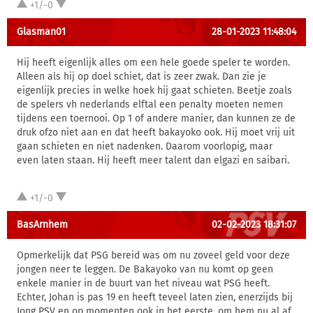
+1/-0
Glasman01
28-01-2023 11:48:04
Hij heeft eigenlijk alles om een hele goede speler te worden.
Alleen als hij op doel schiet, dat is zeer zwak. Dan zie je
eigenlijk precies in welke hoek hij gaat schieten. Beetje zoals
de spelers vh nederlands elftal een penalty moeten nemen
tijdens een toernooi. Op 1 of andere manier, dan kunnen ze de
druk ofzo niet aan en dat heeft bakayoko ook. Hij moet vrij uit
gaan schieten en niet nadenken. Daarom voorlopig, maar
even laten staan. Hij heeft meer talent dan elgazi en saibari.
+1/-0
BasArnhem
02-02-2023 18:31:07
Opmerkelijk dat PSG bereid was om nu zoveel geld voor deze
jongen neer te leggen. De Bakayoko van nu komt op geen
enkele manier in de buurt van het niveau wat PSG heeft.
Echter, Johan is pas 19 en heeft teveel laten zien, enerzijds bij
Jong PSV en op momenten ook in het eerste, om hem nu al af