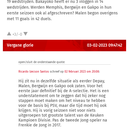
19 wedstrijden. Bakayoko heeft er nu 3 inliggen in 14
wedstrijden. Werden Memphis, Bergwijn en Gakpo in hun
eerste seizoen ook al afgeschreven? Malen begon overigens
met 11 goals in 42 duels.
+3/-0
Vergane glorie
03-02-2023 09:47:42
open/sluit de onderstaande quote:
Ricardo Izecson Santos
schreef op
02 februari 2023 om 20:08
:
Hij zit nu in dezelfde situatie als eerder Depay,
Malen, Bergwijn en Gakpo ook zaten. Voor het
eerste jaar definitief bij de A-selectie. Het is een
understatement om te zeggen dat hij zeker nog
stappen moet maken om het niveau te hebben
voor de basis bij PSV, maar die tijd moet hij ook
krijgen. Hij is vorig seizoen niet voor niets
uitgeroepen tot grootste talent van de Keuken
Kampioen Divisie. Pas de tweede Jong-speler na
Frenkie de Jong in 2017.