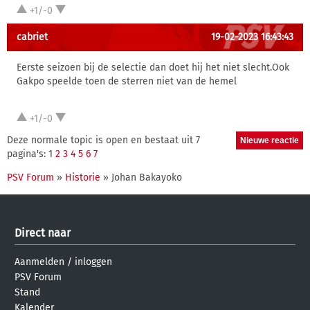
+1/-0
cabriet
19-02-2023 16:43:43
Eerste seizoen bij de selectie dan doet hij het niet slecht.Ook
Gakpo speelde toen de sterren niet van de hemel
+1/-0
Deze normale topic is open en bestaat uit 7
pagina's: 1
2
3
4
5
6
7
PSV Forum
»
Historie
» Johan Bakayoko
Direct naar
Aanmelden
/
inloggen
PSV Forum
Stand
Kalender