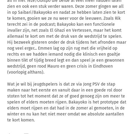
all in met Teze/Obispo die beide al veel meer hadden laten
zien en ook een stuk verder waren. Deze zomer gingen we all
in op Saibari/Bakayoko en nadat ze hebben laten zien te kort
te komen, gooien we ze nu weer voor de leeuwen. Zoals Rik
terecht zei in de podcast; Bakayoko kan een functionele
invaller zijn, net zoals El Ghazi en Vertessen, maar het komt
allemaal te kort om met de druk van de wedstrijd te spelen.
Hij bezweek gisteren onder de druk tijdens het afronden maar
nog veel erger... Emmen lag op zijn rug met die vrijheid op
rechts en we hadden iemand nodig die klinisch een goaltje
binnen tikt of tijdig breed legt en dan speel je een gewonnen
wedstrijd, geen rood Mauro en geen crisis in Eindhoven
(voorlopig althans).
Wat je wil bij jeugdspelers is dat ze via Jong PSV de stap
maken naar het eerste en vanuit daar in een goede rol door
stoten tot het moment dat ze of goed genoeg zijn om meer te
spelen of elders moeten rijpen. Bakayoko is het prototype dat
elders moet rijpen en dat had in de zomer al gemoeten, in de
winter en nu kan het niet meer omdat we absolute aantallen
te kort komen.