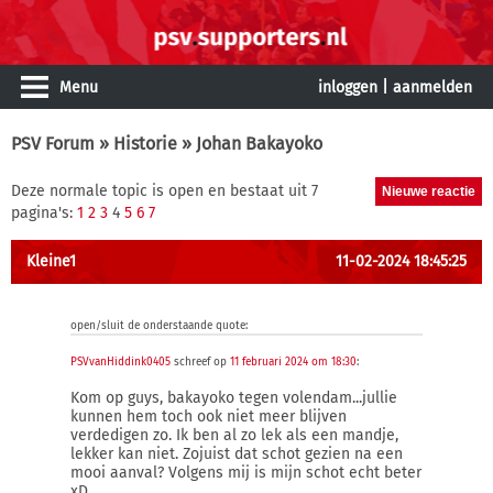
Menu
inloggen
|
aanmelden
PSV Forum
»
Historie
» Johan Bakayoko
Deze normale topic is open en bestaat uit 7
pagina's:
1
2
3
4
5
6
7
Kleine1
11-02-2024 18:45:25
open/sluit de onderstaande quote:
PSVvanHiddink0405
schreef op
11 februari 2024 om 18:30
:
Kom op guys, bakayoko tegen volendam...jullie
kunnen hem toch ook niet meer blijven
verdedigen zo. Ik ben al zo lek als een mandje,
lekker kan niet. Zojuist dat schot gezien na een
mooi aanval? Volgens mij is mijn schot echt beter
xD