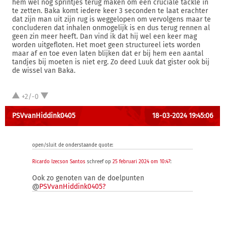
hem wel nog sprintjes terug maken om een cruciale tackle in
te zetten. Baka komt iedere keer 3 seconden te laat erachter
dat zijn man uit zijn rug is weggelopen om vervolgens maar te
concluderen dat inhalen onmogelijk is en dus terug rennen al
geen zin meer heeft. Dan vind ik dat hij wel een keer mag
worden uitgefloten. Het moet geen structureel iets worden
maar af en toe even laten blijken dat er bij hem een aantal
tandjes bij moeten is niet erg. Zo deed Luuk dat gister ook bij
de wissel van Baka.
+2/-0
PSVvanHiddink0405
18-03-2024 19:45:06
open/sluit de onderstaande quote:
Ricardo Izecson Santos
schreef op
25 februari 2024 om 10:47
:
Ook zo genoten van de doelpunten
@
PSVvanHiddink0405?