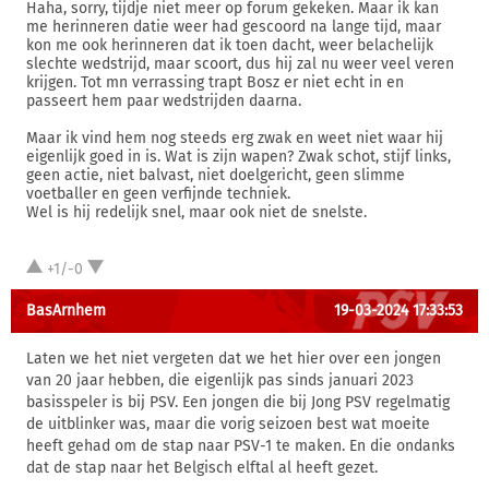
Haha, sorry, tijdje niet meer op forum gekeken. Maar ik kan
me herinneren datie weer had gescoord na lange tijd, maar
kon me ook herinneren dat ik toen dacht, weer belachelijk
slechte wedstrijd, maar scoort, dus hij zal nu weer veel veren
krijgen. Tot mn verrassing trapt Bosz er niet echt in en
passeert hem paar wedstrijden daarna.
Maar ik vind hem nog steeds erg zwak en weet niet waar hij
eigenlijk goed in is. Wat is zijn wapen? Zwak schot, stijf links,
geen actie, niet balvast, niet doelgericht, geen slimme
voetballer en geen verfijnde techniek.
Wel is hij redelijk snel, maar ook niet de snelste.
+1/-0
BasArnhem
19-03-2024 17:33:53
Laten we het niet vergeten dat we het hier over een jongen
van 20 jaar hebben, die eigenlijk pas sinds januari 2023
basisspeler is bij PSV. Een jongen die bij Jong PSV regelmatig
de uitblinker was, maar die vorig seizoen best wat moeite
heeft gehad om de stap naar PSV-1 te maken. En die ondanks
dat de stap naar het Belgisch elftal al heeft gezet.