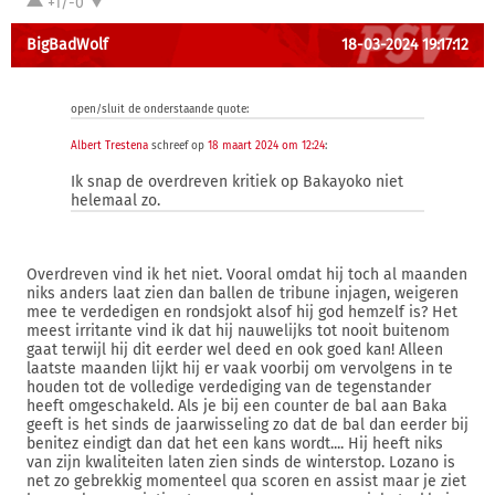
+1/-0
BigBadWolf
18-03-2024 19:17:12
open/sluit de onderstaande quote:
Albert Trestena
schreef op
18 maart 2024 om 12:24
:
Ik snap de overdreven kritiek op Bakayoko niet
helemaal zo.
Overdreven vind ik het niet. Vooral omdat hij toch al maanden
niks anders laat zien dan ballen de tribune injagen, weigeren
mee te verdedigen en rondsjokt alsof hij god hemzelf is? Het
meest irritante vind ik dat hij nauwelijks tot nooit buitenom
gaat terwijl hij dit eerder wel deed en ook goed kan! Alleen
laatste maanden lijkt hij er vaak voorbij om vervolgens in te
houden tot de volledige verdediging van de tegenstander
heeft omgeschakeld. Als je bij een counter de bal aan Baka
geeft is het sinds de jaarwisseling zo dat de bal dan eerder bij
benitez eindigt dan dat het een kans wordt.... Hij heeft niks
van zijn kwaliteiten laten zien sinds de winterstop. Lozano is
net zo gebrekkig momenteel qua scoren en assist maar je ziet