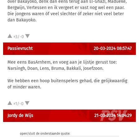
over Bakayoko, denk dan eens terug aan El-Ghazi, Madueke,
Bergwijn, Vertessen en ik vergeet er vast nog wel een paar.
Die jongens waren óf veel slechter óf zeker niet veel beter
dan Bakayoko.
+3/-0
Passievrucht
20-03-2024 08:57:47
Mee eens BasArnhem, en voeg aan je lijstje gerust toe:
Narsingh, Doan, Lens, Bruma, Bakkali, Josefzoon.
We hebben een hoop buitenspelers gehad, die gelijkwaardig
of minder waren.
+1/-0
Jordy de Wijs
21-03-2024 14:04:29
open/sluit de onderstaande quote: