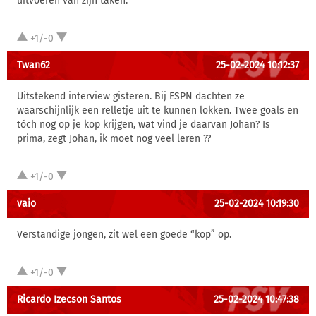
uitvoeren van zijn taken.
+1/-0
Twan62
25-02-2024 10:12:37
Uitstekend interview gisteren. Bij ESPN dachten ze
waarschijnlijk een relletje uit te kunnen lokken. Twee goals en
tóch nog op je kop krijgen, wat vind je daarvan Johan? Is
prima, zegt Johan, ik moet nog veel leren ??
+1/-0
vaio
25-02-2024 10:19:30
Verstandige jongen, zit wel een goede “kop” op.
+1/-0
Ricardo Izecson Santos
25-02-2024 10:47:38