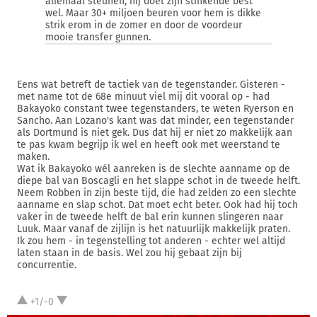
allemaal steunen, hij doet zijn stinkende best
wel. Maar 30+ miljoen beuren voor hem is dikke
strik erom in de zomer en door de voordeur
mooie transfer gunnen.
Eens wat betreft de tactiek van de tegenstander. Gisteren -
met name tot de 68e minuut viel mij dit vooral op - had
Bakayoko constant twee tegenstanders, te weten Ryerson en
Sancho. Aan Lozano's kant was dat minder, een tegenstander
als Dortmund is niet gek. Dus dat hij er niet zo makkelijk aan
te pas kwam begrijp ik wel en heeft ook met weerstand te
maken.
Wat ik Bakayoko wél aanreken is de slechte aanname op de
diepe bal van Boscagli en het slappe schot in de tweede helft.
Neem Robben in zijn beste tijd, die had zelden zo een slechte
aanname en slap schot. Dat moet echt beter. Ook had hij toch
vaker in de tweede helft de bal erin kunnen slingeren naar
Luuk. Maar vanaf de zijlijn is het natuurlijk makkelijk praten.
Ik zou hem - in tegenstelling tot anderen - echter wel altijd
laten staan in de basis. Wel zou hij gebaat zijn bij
concurrentie.
+1/-0