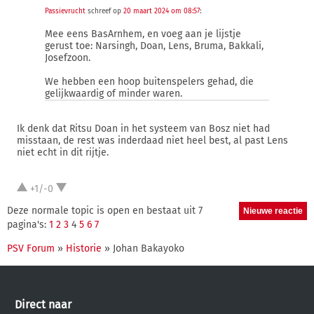
Passievrucht
schreef op
20 maart 2024 om 08:57
:
Mee eens BasArnhem, en voeg aan je lijstje
gerust toe: Narsingh, Doan, Lens, Bruma, Bakkali,
Josefzoon.
We hebben een hoop buitenspelers gehad, die
gelijkwaardig of minder waren.
Ik denk dat Ritsu Doan in het systeem van Bosz niet had
misstaan, de rest was inderdaad niet heel best, al past Lens
niet echt in dit rijtje.
+1/-0
Deze normale topic is open en bestaat uit 7
pagina's:
1
2
3
4
5
6
7
PSV Forum
»
Historie
» Johan Bakayoko
Direct naar