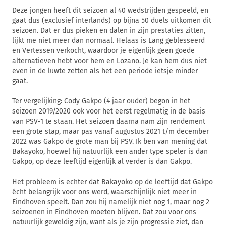
Deze jongen heeft dit seizoen al 40 wedstrijden gespeeld, en
gaat dus (exclusief interlands) op bijna 50 duels uitkomen dit
seizoen. Dat er dus pieken en dalen in zijn prestaties zitten,
lijkt me niet meer dan normaal. Helaas is Lang geblesseerd
en Vertessen verkocht, waardoor je eigenlijk geen goede
alternatieven hebt voor hem en Lozano. Je kan hem dus niet
even in de luwte zetten als het een periode ietsje minder
gaat.
Ter vergelijking: Cody Gakpo (4 jaar ouder) begon in het
seizoen 2019/2020 ook voor het eerst regelmatig in de basis
van PSV-1 te staan. Het seizoen daarna nam zijn rendement
een grote stap, maar pas vanaf augustus 2021 t/m december
2022 was Gakpo de grote man bij PSV. Ik ben van mening dat
Bakayoko, hoewel hij natuurlijk een ander type speler is dan
Gakpo, op deze leeftijd eigenlijk al verder is dan Gakpo.
Het probleem is echter dat Bakayoko op de leeftijd dat Gakpo
écht belangrijk voor ons werd, waarschijnlijk niet meer in
Eindhoven speelt. Dan zou hij namelijk niet nog 1, maar nog 2
seizoenen in Eindhoven moeten blijven. Dat zou voor ons
natuurlijk geweldig zijn, want als je zijn progressie ziet, dan