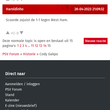
Haroldinho
26-04-2023 21:09:32
Scoorde zojuist de 1-1 tegen West Ham.
+1/-0
Deze normale topic is open en bestaat uit 15
pagina's:
1
2
3
4
...
11
12
13
14
15
PSV Forum
»
Historie
» Cody Gakpo
Direct naar
Aanmelden
/
inloggen
PSV Forum
Stand
Kalender
E-zine (nieuwsbrief)