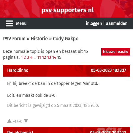
Menu
inloggen
|
aanmelden
PSV Forum
»
Historie
» Cody Gakpo
Deze normale topic is open en bestaat uit 15
pagina's:
1
2
3
4
...
11
12
13
14
15
Haroldinho
05-03-2023 18:18:17
En hij breekt de ban in de topper tegen ManUtd.
Edit: en maakt ook de 3-0.
Dit bericht is gewijzigd op 5 maart 2023, 18:39:50.
+1/-0
the alchemist
05-03-2023 20:24:12