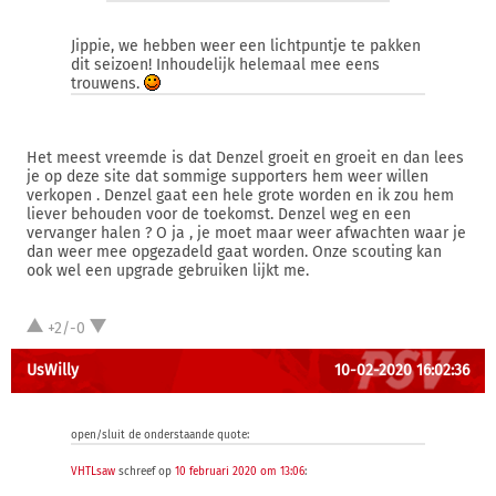
Jippie, we hebben weer een lichtpuntje te pakken
dit seizoen! Inhoudelijk helemaal mee eens
trouwens.
Het meest vreemde is dat Denzel groeit en groeit en dan lees
je op deze site dat sommige supporters hem weer willen
verkopen . Denzel gaat een hele grote worden en ik zou hem
liever behouden voor de toekomst. Denzel weg en een
vervanger halen ? O ja , je moet maar weer afwachten waar je
dan weer mee opgezadeld gaat worden. Onze scouting kan
ook wel een upgrade gebruiken lijkt me.
+2/-0
UsWilly
10-02-2020 16:02:36
open/sluit de onderstaande quote:
VHTLsaw
schreef op
10 februari 2020 om 13:06
: