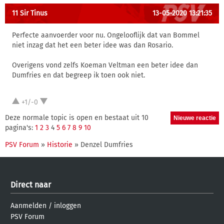
11 Sir Tinus
13-05-2020 13:21:35
Perfecte aanvoerder voor nu. Ongelooflijk dat van Bommel
niet inzag dat het een beter idee was dan Rosario.
Overigens vond zelfs Koeman Veltman een beter idee dan
Dumfries en dat begreep ik toen ook niet.
+1/-0
Deze normale topic is open en bestaat uit 10
pagina's:
1
2
3
4
5
6
7
8
9
10
PSV Forum
»
Historie
» Denzel Dumfries
Direct naar
Aanmelden
/
inloggen
PSV Forum