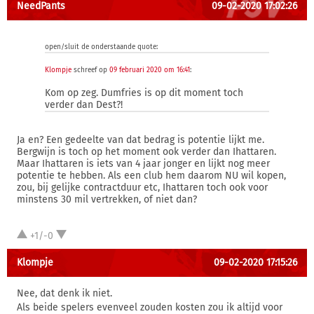
NeedPants
09-02-2020 17:02:26
open/sluit de onderstaande quote:
Klompje
schreef op
09 februari 2020 om 16:41
:
Kom op zeg. Dumfries is op dit moment toch
verder dan Dest?!
Ja en? Een gedeelte van dat bedrag is potentie lijkt me.
Bergwijn is toch op het moment ook verder dan Ihattaren.
Maar Ihattaren is iets van 4 jaar jonger en lijkt nog meer
potentie te hebben. Als een club hem daarom NU wil kopen,
zou, bij gelijke contractduur etc, Ihattaren toch ook voor
minstens 30 mil vertrekken, of niet dan?
+1/-0
Klompje
09-02-2020 17:15:26
Nee, dat denk ik niet.
Als beide spelers evenveel zouden kosten zou ik altijd voor