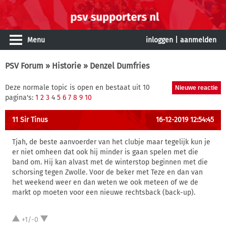
Menu
inloggen
|
aanmelden
PSV Forum
»
Historie
» Denzel Dumfries
Deze normale topic is open en bestaat uit 10
pagina's:
1
2
3
4
5
6
7
8
9
10
11 Sir Tinus
16-12-2019 12:54:45
Tjah, de beste aanvoerder van het clubje maar tegelijk kun je
er niet omheen dat ook hij minder is gaan spelen met die
band om. Hij kan alvast met de winterstop beginnen met die
schorsing tegen Zwolle. Voor de beker met Teze en dan van
het weekend weer en dan weten we ook meteen of we de
markt op moeten voor een nieuwe rechtsback (back-up).
+1/-0