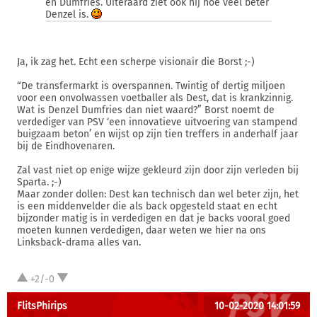
en Dumfries. Uiteraard ziet ook hij hoe veel beter
Denzel is.
Ja, ik zag het. Echt een scherpe visionair die Borst ;-)
“De transfermarkt is overspannen. Twintig of dertig miljoen
voor een onvolwassen voetballer als Dest, dat is krankzinnig.
Wat is Denzel Dumfries dan niet waard?” Borst noemt de
verdediger van PSV ‘een innovatieve uitvoering van stampend
buigzaam beton’ en wijst op zijn tien treffers in anderhalf jaar
bij de Eindhovenaren.
Zal vast niet op enige wijze gekleurd zijn door zijn verleden bij
Sparta. ;-)
Maar zonder dollen: Dest kan technisch dan wel beter zijn, het
is een middenvelder die als back opgesteld staat en echt
bijzonder matig is in verdedigen en dat je backs vooral goed
moeten kunnen verdedigen, daar weten we hier na ons
Linksback-drama alles van.
+2/-0
FlitsPhirips
10-02-2020 14:01:59