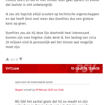
credits heeft en die er niet minder door gaat spelen. En vooral
dat laatste is niet onbelangrijk.
Ik zou als topclub altijd scouten op technische eigenschappen
en dat heeft Dest veel meer dan Dumfries dus een grotere
kans op groei.
Dumfries zou als hij deze lijn doortrekt heel interessant
kunnen zijn voor Engelse clubs denk ik. Een bedrag van circa
20 miljoen vind ik persoonlijk wel het minste wat mogelijk
moet zijn.
+2/-0
VHTLsaw
10-02-2020 13:06:56
open/sluit de onderstaande quote:
Skipper
schreef op
09 februari 2020 om 23:36
:
Mij lijkt het aantal goals dat hij nu maakt en zijn