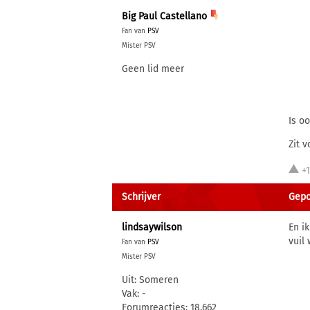
Big Paul Castellano
Fan van
PSV
Mister PSV
Geen lid meer
Is o
Zit v
+
Schrijver
Gepo
lindsaywilson
En i
vuil
Fan van
PSV
Mister PSV
Uit: Someren
Vak: -
Forumreacties: 18.662