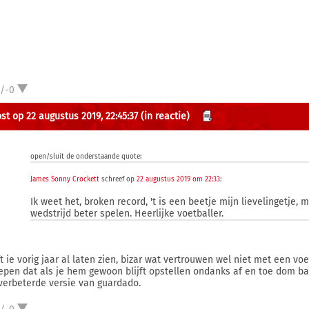
1/-0
st op 22 augustus 2019, 22:45:37
(in reactie)
open/sluit de onderstaande quote:
James Sonny Crockett
schreef op
22 augustus 2019 om 22:33
:
Ik weet het, broken record, 't is een beetje mijn lievelingetje,
wedstrijd beter spelen. Heerlijke voetballer.
t ie vorig jaar al laten zien, bizar wat vertrouwen wel niet met een vo
epen dat als je hem gewoon blijft opstellen ondanks af en toe dom bal
verbeterde versie van guardado.