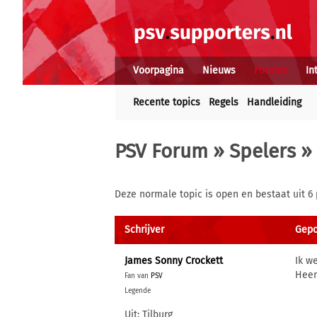
Voorpagina
Nieuws
Forums
In
Recente topics
Regels
Handleiding
PSV Forum
»
Spelers
» 
Deze normale topic is open en bestaat uit 6 
Schrijver
Gepo
James Sonny Crockett
Ik w
Heerl
Fan van
PSV
Legende
Uit: Tilburg