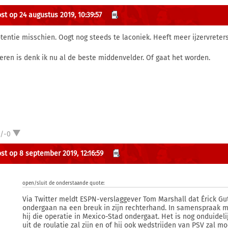
st op 24 augustus 2019, 10:39:57
otentie misschien. Oogt nog steeds te laconiek. Heeft meer ijzervreter
teren is denk ik nu al de beste middenvelder. Of gaat het worden.
1/-0
st op 8 september 2019, 12:16:59
open/sluit de onderstaande quote:
Via Twitter meldt ESPN-verslaggever Tom Marshall dat Érick Gu
ondergaan na een breuk in zijn rechterhand. In samenspraak me
hij die operatie in Mexico-Stad ondergaat. Het is nog onduidel
uit de roulatie zal zijn en of hij ook wedstrijden van PSV zal 