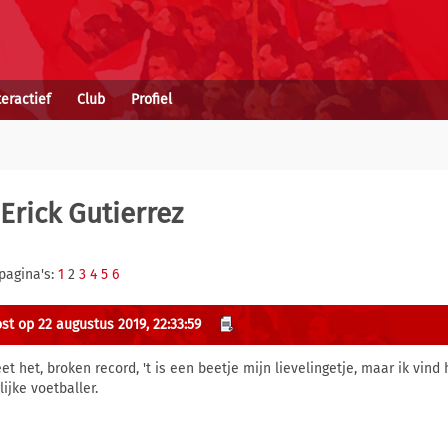
teractief
Club
Profiel
Erick Gutierrez
pagina's:
1
2
3
4
5
6
st op 22 augustus 2019, 22:33:59
eet het, broken record, 't is een beetje mijn lievelingetje, maar ik vin
ijke voetballer.