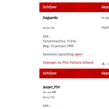
Schrijver
Gepo
Daguardo
In p
Ihat
Mister PSV
Vak: -
Forumreacties: 11.840
Reg.: 14 januari 1999
Favoriete opstelling:
geen
Voorspel nu PSV-Fortuna Sittard
+
Schrijver
Gepo
Jasper_PSV
Fan van
PSV
Mister PSV
Vak: -