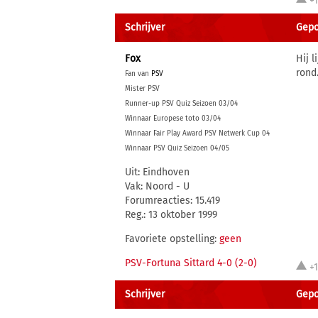
+
Schrijver
Gepo
Fox
Hij 
rond
Fan van
PSV
Mister PSV
Runner-up PSV Quiz Seizoen 03/04
Winnaar Europese toto 03/04
Winnaar Fair Play Award PSV Netwerk Cup 04
Winnaar PSV Quiz Seizoen 04/05
Uit: Eindhoven
Vak: Noord - U
Forumreacties: 15.419
Reg.: 13 oktober 1999
Favoriete opstelling:
geen
PSV-Fortuna Sittard 4-0 (2-0)
+
Schrijver
Gepo