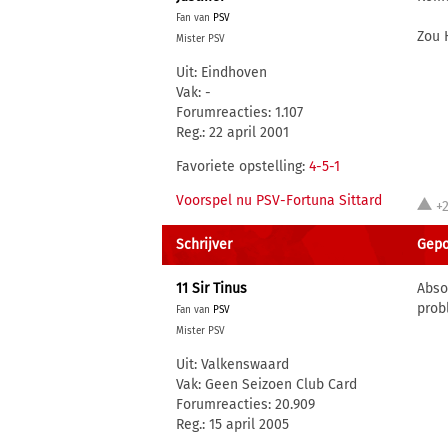
Fan van
PSV
Zou 
Mister PSV
Uit: Eindhoven
Vak: -
Forumreacties: 1.107
Reg.: 22 april 2001
Favoriete opstelling:
4-5-1
Voorspel nu PSV-Fortuna Sittard
+
Schrijver
Gepo
11 Sir Tinus
Abso
prob
Fan van
PSV
Mister PSV
Uit: Valkenswaard
Vak: Geen Seizoen Club Card
Forumreacties: 20.909
Reg.: 15 april 2005