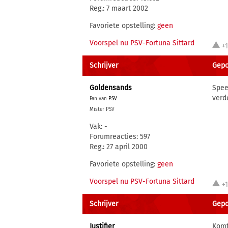
Reg.: 7 maart 2002
Favoriete opstelling:
geen
Voorspel nu PSV-Fortuna Sittard
+1
Schrijver
Gepo
Goldensands
Spee
verd
Fan van
PSV
Mister PSV
Vak: -
Forumreacties: 597
Reg.: 27 april 2000
Favoriete opstelling:
geen
Voorspel nu PSV-Fortuna Sittard
+
Schrijver
Gepo
Justifier
Komt