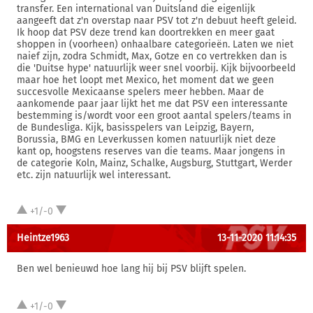
transfer. Een international van Duitsland die eigenlijk
aangeeft dat z'n overstap naar PSV tot z'n debuut heeft geleid.
Ik hoop dat PSV deze trend kan doortrekken en meer gaat
shoppen in (voorheen) onhaalbare categorieën. Laten we niet
naief zijn, zodra Schmidt, Max, Gotze en co vertrekken dan is
die 'Duitse hype' natuurlijk weer snel voorbij. Kijk bijvoorbeeld
maar hoe het loopt met Mexico, het moment dat we geen
succesvolle Mexicaanse spelers meer hebben. Maar de
aankomende paar jaar lijkt het me dat PSV een interessante
bestemming is/wordt voor een groot aantal spelers/teams in
de Bundesliga. Kijk, basisspelers van Leipzig, Bayern,
Borussia, BMG en Leverkussen komen natuurlijk niet deze
kant op, hoogstens reserves van die teams. Maar jongens in
de categorie Koln, Mainz, Schalke, Augsburg, Stuttgart, Werder
etc. zijn natuurlijk wel interessant.
+1/-0
Heintze1963
13-11-2020 11:14:35
Ben wel benieuwd hoe lang hij bij PSV blijft spelen.
+1/-0