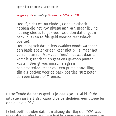
open/sluit de onderstaande quote:
Vergane glorie
schreef op
15 november 2020 om 17:17
:
Heel fijn dat we nu eindelijk een linksback
hebben die het PSV niveau aan kan, maar ik vind
het nog steeds te gek voor woorden dat er geen
backup is (en zelfde geld voor de rechtsback
positie).
Het is logisch dat je iets zwakker wordt wanneer
een basis speler er een keer niet bij is, maar het
verschil tussen Max(/dumfries) met wat daarna
komt is gigantisch en gaat ons gewoon punten
kosten. Brengt was misschien geen
basismateriaal maar zou een prima aanvulling
zijn als backup voor de back posities. 10 x beter
dan een Mauro of Thomas.
Betreffende de backs geef ik je deels gelijk. Al blijft de
situatie van 7 a 8 gelijkwaardige verdedigers een utopie bij
een club als PSV.
Ik heb zelf het idee dat men alsnog dichtbij een "CV" was