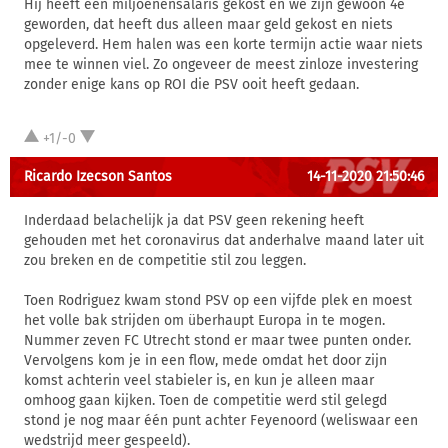
Hij heeft een miljoenensalaris gekost en we zijn gewoon 4e
geworden, dat heeft dus alleen maar geld gekost en niets
opgeleverd. Hem halen was een korte termijn actie waar niets
mee te winnen viel. Zo ongeveer de meest zinloze investering
zonder enige kans op ROI die PSV ooit heeft gedaan.
+1/-0
Ricardo Izecson Santos
14-11-2020 21:50:46
Inderdaad belachelijk ja dat PSV geen rekening heeft
gehouden met het coronavirus dat anderhalve maand later uit
zou breken en de competitie stil zou leggen.
Toen Rodriguez kwam stond PSV op een vijfde plek en moest
het volle bak strijden om überhaupt Europa in te mogen.
Nummer zeven FC Utrecht stond er maar twee punten onder.
Vervolgens kom je in een flow, mede omdat het door zijn
komst achterin veel stabieler is, en kun je alleen maar
omhoog gaan kijken. Toen de competitie werd stil gelegd
stond je nog maar één punt achter Feyenoord (weliswaar een
wedstrijd meer gespeeld).