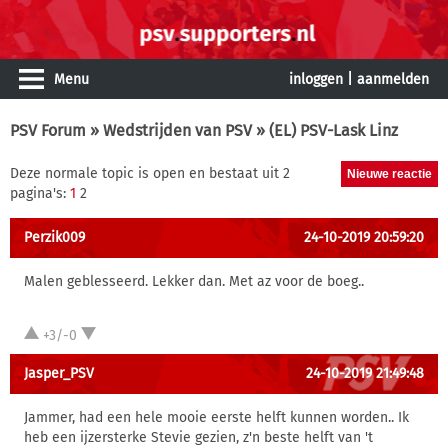
Menu
inloggen
|
aanmelden
PSV Forum
»
Wedstrijden van PSV
» (EL) PSV-Lask Linz
Deze normale topic is open en bestaat uit 2
pagina's:
1
2
Perzik009
24-10-2019 20:59:20
Malen geblesseerd. Lekker dan. Met az voor de boeg..
+3/-0
Jasper_PSV
24-10-2019 21:49:48
Jammer, had een hele mooie eerste helft kunnen worden.. Ik
heb een ijzersterke Stevie gezien, z'n beste helft van 't