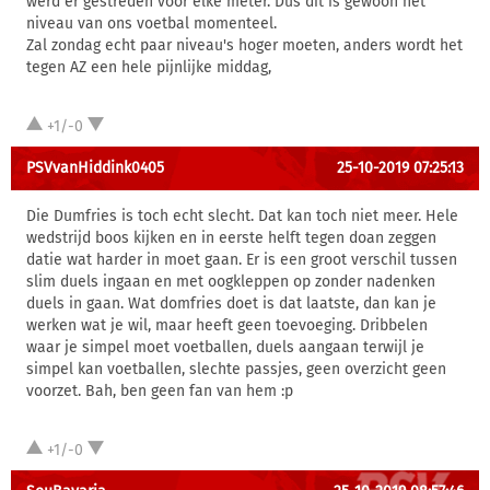
werd er gestreden voor elke meter. Dus dit is gewoon het
niveau van ons voetbal momenteel.
Zal zondag echt paar niveau's hoger moeten, anders wordt het
tegen AZ een hele pijnlijke middag,
+1/-0
PSVvanHiddink0405
25-10-2019 07:25:13
Die Dumfries is toch echt slecht. Dat kan toch niet meer. Hele
wedstrijd boos kijken en in eerste helft tegen doan zeggen
datie wat harder in moet gaan. Er is een groot verschil tussen
slim duels ingaan en met oogkleppen op zonder nadenken
duels in gaan. Wat domfries doet is dat laatste, dan kan je
werken wat je wil, maar heeft geen toevoeging. Dribbelen
waar je simpel moet voetballen, duels aangaan terwijl je
simpel kan voetballen, slechte passjes, geen overzicht geen
voorzet. Bah, ben geen fan van hem :p
+1/-0