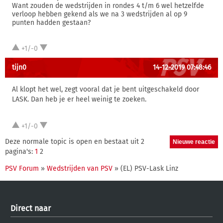
Want zouden de wedstrijden in rondes 4 t/m 6 wel hetzelfde
verloop hebben gekend als we na 3 wedstrijden al op 9
punten hadden gestaan?
+1/-0
tijn0
14-12-2019 07:48:46
Al klopt het wel, zegt vooral dat je bent uitgeschakeld door
LASK. Dan heb je er heel weinig te zoeken.
+1/-0
Deze normale topic is open en bestaat uit 2
pagina's:
1
2
PSV Forum
»
Wedstrijden van PSV
» (EL) PSV-Lask Linz
Direct naar