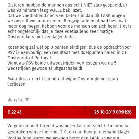
Gisteren hebben de mannen dus echt NIET slap gespeeld, er
was 90 minuten lang VOLLE bak inzet.
Dat we voetballend niet veel beter zijn dan dit LASK mogen
we onszelf wel aanrekenen. Bergwijn alleen al had best wat
meer oog mogen hebben voor de mensen om zich heen. Het is
echt ongelooflijk dat je deze voetballend zeer matige
Oostenrijkers niet verslagen hebt.
Rosenborg zal wel op 0 punten eindigen, dus de opdracht voor
PSV is eenvoudig: een resultaat met doelpunten halen in OF
Oostenrijk of Portugal.
Want als PSV beide uitwedstrijden verliest zijn we na 5
wedstrijden gewoon al uitgeschakeld!
Maar ik ga er echt vanuit dat wij in Oostenrijk niet gaan
verliezen.
+1/-0
D 22 43
25-10-2019 09:01:28
Vergeleken met Utrecht was het zeker niet slecht. En normaal
gesproken win je hier met 2-0, en dan hoor je niemand klagen.
Voetballend waren we gewoon beter dan LASK, ze waren-