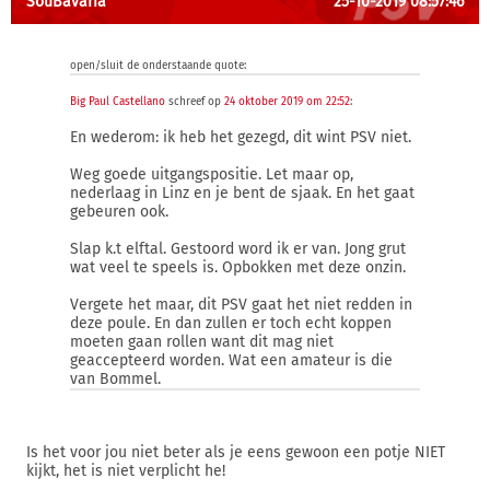
SouBavaria
25-10-2019 08:57:46
open/sluit de onderstaande quote:
Big Paul Castellano
schreef op
24 oktober 2019 om 22:52
:
En wederom: ik heb het gezegd, dit wint PSV niet.
Weg goede uitgangspositie. Let maar op,
nederlaag in Linz en je bent de sjaak. En het gaat
gebeuren ook.
Slap k.t elftal. Gestoord word ik er van. Jong grut
wat veel te speels is. Opbokken met deze onzin.
Vergete het maar, dit PSV gaat het niet redden in
deze poule. En dan zullen er toch echt koppen
moeten gaan rollen want dit mag niet
geaccepteerd worden. Wat een amateur is die
van Bommel.
Is het voor jou niet beter als je eens gewoon een potje NIET
kijkt, het is niet verplicht he!