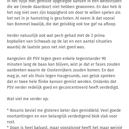
in het rijtje met gemiste opgelegde kansen in een wedstrijden
die we (mede daardoor) niet hebben gewonnen. En dan heb ik
het nog niet over zijn koppigheid om door te willen spelen als
het net in je hamstring is geschoten. Al neem ik dat vooral
Van Bommel kwalijk, die dat gelukkig ook toe gaf na afloop.
Verder natuurlijk ook wat pech gehad met de 2 prima
kopballen van Schwaab op de lat en een aantal situaties
waarbij de laatste pass net niet goed was.
Aangezien dit PSV tegen geen enkele tegenstander 90
minuten lang de baas kan blijven, wist je dat er fases zouden
aanbreken waarin de Oostenrijkers zouden komen. En dan
mag je, net als thuis tegen Haugesunds, van geluk spreken
dat er twee hele flinke kansen gemist werden. Ondanks dat
PSV verder redelijk goed en geconcentreerd heeft verdedigd.
Wat viel me verder op:
* Rosario beviel me gisteren beter dan gemiddeld. Veel goede
voortzettingen en een belangrijk verdedigend blok vlak voor
rust.
* Doan is heel balvast, maar vooralsnog heeft het maar weinig