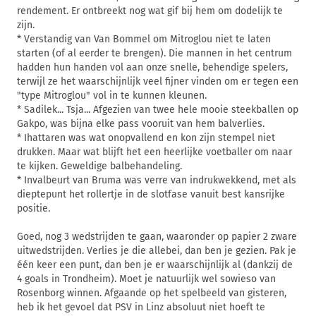
rendement. Er ontbreekt nog wat gif bij hem om dodelijk te
zijn.
* Verstandig van Van Bommel om Mitroglou niet te laten
starten (of al eerder te brengen). Die mannen in het centrum
hadden hun handen vol aan onze snelle, behendige spelers,
terwijl ze het waarschijnlijk veel fijner vinden om er tegen een
"type Mitroglou" vol in te kunnen kleunen.
* Sadilek... Tsja... Afgezien van twee hele mooie steekballen op
Gakpo, was bijna elke pass vooruit van hem balverlies.
* Ihattaren was wat onopvallend en kon zijn stempel niet
drukken. Maar wat blijft het een heerlijke voetballer om naar
te kijken. Geweldige balbehandeling.
* Invalbeurt van Bruma was verre van indrukwekkend, met als
dieptepunt het rollertje in de slotfase vanuit best kansrijke
positie.
Goed, nog 3 wedstrijden te gaan, waaronder op papier 2 zware
uitwedstrijden. Verlies je die allebei, dan ben je gezien. Pak je
één keer een punt, dan ben je er waarschijnlijk al (dankzij de
4 goals in Trondheim). Moet je natuurlijk wel sowieso van
Rosenborg winnen. Afgaande op het spelbeeld van gisteren,
heb ik het gevoel dat PSV in Linz absoluut niet hoeft te