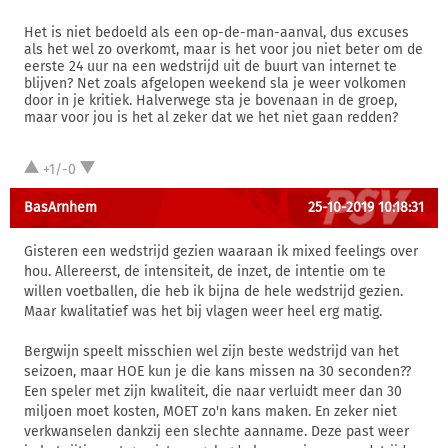
Het is niet bedoeld als een op-de-man-aanval, dus excuses
als het wel zo overkomt, maar is het voor jou niet beter om de
eerste 24 uur na een wedstrijd uit de buurt van internet te
blijven? Net zoals afgelopen weekend sla je weer volkomen
door in je kritiek. Halverwege sta je bovenaan in de groep,
maar voor jou is het al zeker dat we het niet gaan redden?
+1/-0
BasArnhem
25-10-2019 10:18:31
Gisteren een wedstrijd gezien waaraan ik mixed feelings over
hou. Allereerst, de intensiteit, de inzet, de intentie om te
willen voetballen, die heb ik bijna de hele wedstrijd gezien.
Maar kwalitatief was het bij vlagen weer heel erg matig.
Bergwijn speelt misschien wel zijn beste wedstrijd van het
seizoen, maar HOE kun je die kans missen na 30 seconden??
Een speler met zijn kwaliteit, die naar verluidt meer dan 30
miljoen moet kosten, MOET zo'n kans maken. En zeker niet
verkwanselen dankzij een slechte aanname. Deze past weer