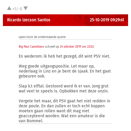
+1/-0
Ricardo Izecson Santos
25-10-2019 09:29:41
open/sluit de onderstaande quote:
Big Paul Castellano
schreef op
24 oktober 2019 om 22:52
:
En wederom: ik heb het gezegd, dit wint PSV niet.
Weg goede uitgangspositie. Let maar op,
nederlaag in Linz en je bent de sjaak. En het gaat
gebeuren ook.
Slap k.t elftal. Gestoord word ik er van. Jong grut
wat veel te speels is. Opbokken met deze onzin.
Vergete het maar, dit PSV gaat het niet redden in
deze poule. En dan zullen er toch echt koppen
moeten gaan rollen want dit mag niet
geaccepteerd worden. Wat een amateur is die
van Bommel.