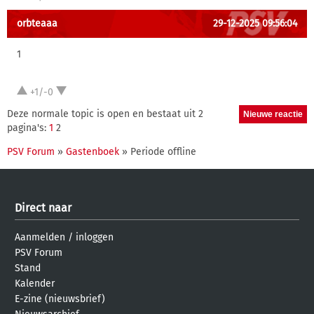
orbteaaa
29-12-2025 09:56:04
1
+1/-0
Deze normale topic is open en bestaat uit 2
pagina's:
1
2
PSV Forum
»
Gastenboek
» Periode offline
Direct naar
Aanmelden
/
inloggen
PSV Forum
Stand
Kalender
E-zine (nieuwsbrief)