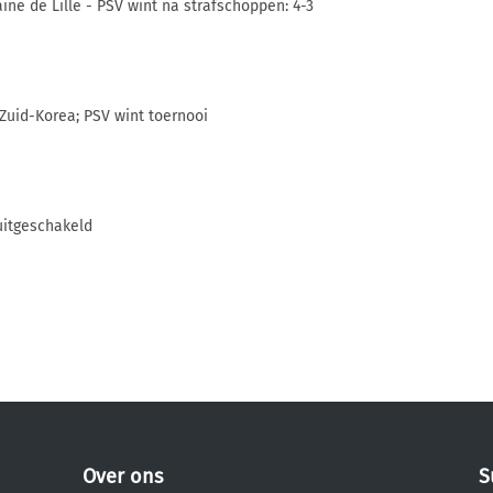
ne de Lille - PSV wint na strafschoppen: 4-3
 Zuid-Korea; PSV wint toernooi
uitgeschakeld
Over ons
S