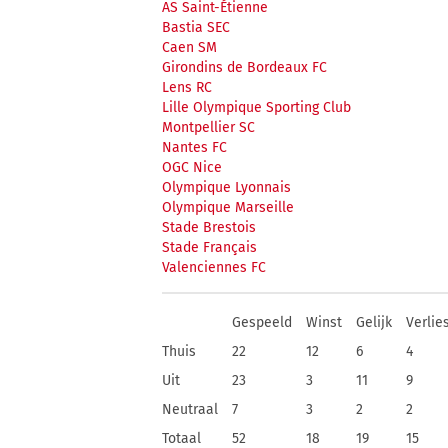
AS Saint-Étienne
Bastia SEC
Caen SM
Girondins de Bordeaux FC
Lens RC
Lille Olympique Sporting Club
Montpellier SC
Nantes FC
OGC Nice
Olympique Lyonnais
Olympique Marseille
Stade Brestois
Stade Français
Valenciennes FC
Gespeeld
Winst
Gelijk
Verlie
Thuis
22
12
6
4
Uit
23
3
11
9
Neutraal
7
3
2
2
Totaal
52
18
19
15