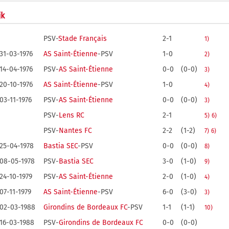
jk
PSV-
Stade Français
2-1
1)
31-03-1976
AS Saint-Étienne
-PSV
1-0
2)
14-04-1976
PSV-
AS Saint-Étienne
0-0
(0-0)
3)
20-10-1976
AS Saint-Étienne
-PSV
1-0
4)
03-11-1976
PSV-
AS Saint-Étienne
0-0
(0-0)
3)
PSV-
Lens RC
2-1
5)
6)
PSV-
Nantes FC
2-2
(1-2)
7)
6)
25-04-1978
Bastia SEC
-PSV
0-0
(0-0)
8)
08-05-1978
PSV-
Bastia SEC
3-0
(1-0)
9)
24-10-1979
PSV-
AS Saint-Étienne
2-0
(1-0)
4)
07-11-1979
AS Saint-Étienne
-PSV
6-0
(3-0)
3)
02-03-1988
Girondins de Bordeaux FC
-PSV
1-1
(1-1)
10)
16-03-1988
PSV-
Girondins de Bordeaux FC
0-0
(0-0)