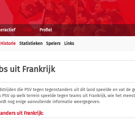
teractief
Club
Profiel
Historie
Statistieken
Spelers
Links
bs uit Frankrijk
dstrijden die PSV tegen tegenstanders uit dit land speelde en vat de 
 PSV op welk terrein speelde tegen teams uit Frankrijk, wie het mees
ordt nog enige aanvullende informatie weergegeven.
nders uit Frankrijk: