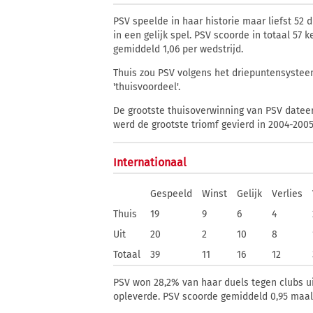
PSV speelde in haar historie maar liefst 52 d
in een gelijk spel. PSV scoorde in totaal 57 
gemiddeld 1,06 per wedstrijd.
Thuis zou PSV volgens het driepuntensysteem
'thuisvoordeel'.
De grootste thuisoverwinning van PSV dateert
werd de grootste triomf gevierd in 2004-2005,
Internationaal
Gespeeld
Winst
Gelijk
Verlies
Thuis
19
9
6
4
Uit
20
2
10
8
Totaal
39
11
16
12
PSV won 28,2% van haar duels tegen clubs uit
opleverde. PSV scoorde gemiddeld 0,95 maal p