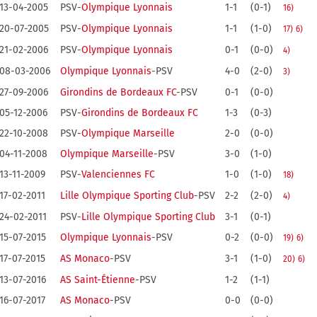
13-04-2005
PSV-
Olympique Lyonnais
1-1
(0-1)
16)
20-07-2005
PSV-
Olympique Lyonnais
1-1
(1-0)
17)
6)
21-02-2006
PSV-
Olympique Lyonnais
0-1
(0-0)
4)
08-03-2006
Olympique Lyonnais
-PSV
4-0
(2-0)
3)
27-09-2006
Girondins de Bordeaux FC
-PSV
0-1
(0-0)
05-12-2006
PSV-
Girondins de Bordeaux FC
1-3
(0-3)
22-10-2008
PSV-
Olympique Marseille
2-0
(0-0)
04-11-2008
Olympique Marseille
-PSV
3-0
(1-0)
13-11-2009
PSV-
Valenciennes FC
1-0
(1-0)
18)
17-02-2011
Lille Olympique Sporting Club
-PSV
2-2
(2-0)
4)
24-02-2011
PSV-
Lille Olympique Sporting Club
3-1
(0-1)
15-07-2015
Olympique Lyonnais
-PSV
0-2
(0-0)
19)
6)
17-07-2015
AS Monaco
-PSV
3-1
(1-0)
20)
6)
13-07-2016
AS Saint-Étienne
-PSV
1-2
(1-1)
16-07-2017
AS Monaco
-PSV
0-0
(0-0)