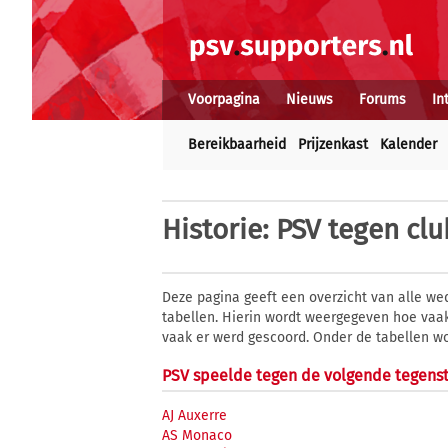
Voorpagina
Nieuws
Forums
In
Bereikbaarheid
Prijzenkast
Kalender
Historie
: PSV tegen clu
Deze pagina geeft een overzicht van alle we
tabellen. Hierin wordt weergegeven hoe vaak
vaak er werd gescoord. Onder de tabellen w
PSV speelde tegen de volgende tegensta
AJ Auxerre
AS Monaco