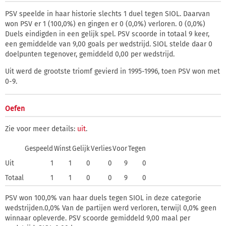
PSV speelde in haar historie slechts 1 duel tegen SIOL. Daarvan
won PSV er 1 (100,0%) en gingen er 0 (0,0%) verloren. 0 (0,0%)
Duels eindigden in een gelijk spel. PSV scoorde in totaal 9 keer,
een gemiddelde van 9,00 goals per wedstrijd. SIOL stelde daar 0
doelpunten tegenover, gemiddeld 0,00 per wedstrijd.
Uit werd de grootste triomf gevierd in 1995-1996, toen PSV won met
0-9.
Oefen
Zie voor meer details:
uit
.
Gespeeld
Winst
Gelijk
Verlies
Voor
Tegen
Uit
1
1
0
0
9
0
Totaal
1
1
0
0
9
0
PSV won 100,0% van haar duels tegen SIOL in deze categorie
wedstrijden.0,0% Van de partijen werd verloren, terwijl 0,0% geen
winnaar opleverde. PSV scoorde gemiddeld 9,00 maal per