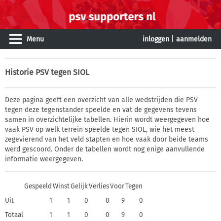
Menu
inloggen
|
aanmelden
Historie
PSV tegen SIOL
Deze pagina geeft een overzicht van alle wedstrijden die PSV
tegen deze tegenstander speelde en vat de gegevens tevens
samen in overzichtelijke tabellen. Hierin wordt weergegeven hoe
vaak PSV op welk terrein speelde tegen SIOL, wie het meest
zegevierend van het veld stapten en hoe vaak door beide teams
werd gescoord. Onder de tabellen wordt nog enige aanvullende
informatie weergegeven.
Gespeeld
Winst
Gelijk
Verlies
Voor
Tegen
Uit
1
1
0
0
9
0
Totaal
1
1
0
0
9
0