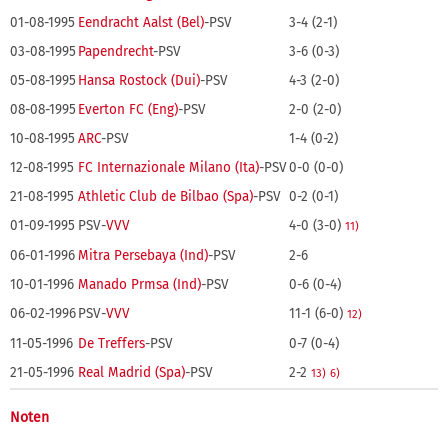
01-08-1995
Eendracht Aalst (Bel)
-PSV
3-4 (2-1)
03-08-1995
Papendrecht
-PSV
3-6 (0-3)
05-08-1995
Hansa Rostock (Dui)
-PSV
4-3 (2-0)
08-08-1995
Everton FC (Eng)
-PSV
2-0 (2-0)
10-08-1995
ARC
-PSV
1-4 (0-2)
12-08-1995
FC Internazionale Milano (Ita)
-PSV
0-0 (0-0)
21-08-1995
Athletic Club de Bilbao (Spa)
-PSV
0-2 (0-1)
01-09-1995
PSV-
VVV
4-0 (3-0)
11)
06-01-1996
Mitra Persebaya (Ind)
-PSV
2-6
10-01-1996
Manado Prmsa (Ind)
-PSV
0-6 (0-4)
06-02-1996
PSV-
VVV
11-1 (6-0)
12)
11-05-1996
De Treffers
-PSV
0-7 (0-4)
21-05-1996
Real Madrid (Spa)
-PSV
2-2
13)
6)
Noten