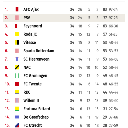
1.
AFC Ajax
34
26
5
3
83
97-24
2.
PSV
34
24
5
5
77
97-25
3.
Feyenoord
34
18
9
7
63
66-36
4.
Roda JC
34
15
12
7
57
51-35
5.
Vitesse
34
15
8
11
53
48-44
6.
Sparta Rotterdam
34
14
11
9
53
53-53
7.
SC Heerenveen
34
14
11
9
53
66-68
8.
NAC
34
14
10
10
52
58-44
9.
FC Groningen
34
12
13
9
49
48-45
10.
FC Twente
34
14
6
14
48
46-55
11.
RKC
34
11
11
12
44
44-44
12.
Willem II
34
9
12
13
39
53-60
13.
Fortuna Sittard
34
6
13
15
31
27-54
14.
De Graafschap
34
6
11
17
29
37-66
15.
FC Utrecht
34
6
10
18
28
27-59