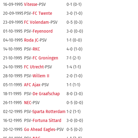
16-09-1995
Vitesse
-PSV
0-1 (0-1)
20-09-1995
PSV-
FC Twente
3-0 (1-0)
23-09-1995
FC Volendam
-PSV
0-5 (0-3)
01-10-1995
PSV-
Feyenoord
3-0 (0-0)
04-10-1995
Roda JC
-PSV
1-1 (0-0)
14-10-1995
PSV-
RKC
4-0 (1-0)
21-10-1995
PSV-
FC Groningen
7-1 (2-1)
24-10-1995
FC Utrecht
-PSV
1-4 (1-1)
28-10-1995
PSV-
Willem II
2-0 (1-0)
05-11-1995
AFC Ajax
-PSV
1-1 (1-1)
18-11-1995
PSV-
De Graafschap
8-0 (3-0)
26-11-1995
NEC
-PSV
0-5 (0-0)
02-12-1995
PSV-
Sparta Rotterdam
1-2 (1-1)
16-12-1995
PSV-
Fortuna Sittard
3-0 (0-0)
20-12-1995
Go Ahead Eagles
-PSV
0-5 (0-2)