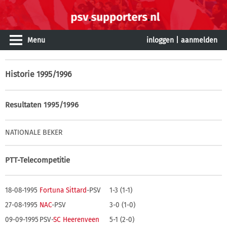
Menu
inloggen
|
aanmelden
Historie
1995/1996
Resultaten 1995/1996
NATIONALE BEKER
PTT-Telecompetitie
18-08-1995
Fortuna Sittard
-PSV
1-3 (1-1)
27-08-1995
NAC
-PSV
3-0 (1-0)
09-09-1995
PSV-
SC Heerenveen
5-1 (2-0)