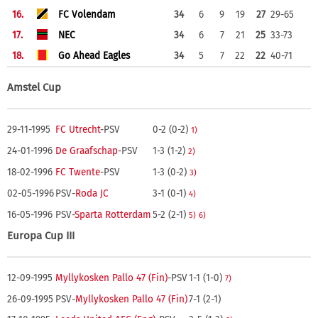
16.
FC Volendam
34
6
9
19
27
29-65
17.
NEC
34
6
7
21
25
33-73
18.
Go Ahead Eagles
34
5
7
22
22
40-71
Amstel Cup
29-11-1995
FC Utrecht
-PSV
0-2 (0-2)
1)
24-01-1996
De Graafschap
-PSV
1-3 (1-2)
2)
18-02-1996
FC Twente
-PSV
1-3 (0-2)
3)
02-05-1996
PSV-
Roda JC
3-1 (0-1)
4)
16-05-1996
PSV-
Sparta Rotterdam
5-2 (2-1)
5)
6)
Europa Cup III
12-09-1995
Myllykosken Pallo 47 (Fin)
-PSV
1-1 (1-0)
7)
26-09-1995
PSV-
Myllykosken Pallo 47 (Fin)
7-1 (2-1)