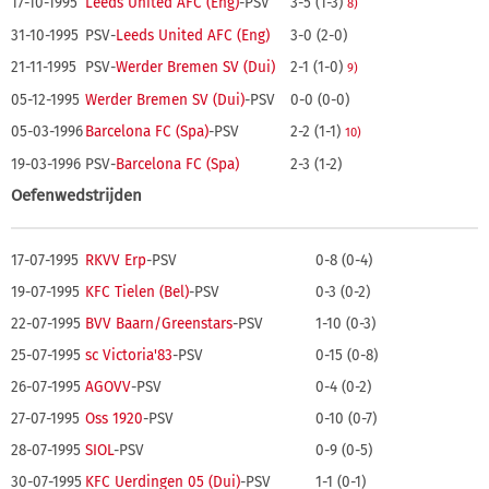
17-10-1995
Leeds United AFC (Eng)
-PSV
3-5 (1-3)
8)
31-10-1995
PSV-
Leeds United AFC (Eng)
3-0 (2-0)
21-11-1995
PSV-
Werder Bremen SV (Dui)
2-1 (1-0)
9)
05-12-1995
Werder Bremen SV (Dui)
-PSV
0-0 (0-0)
05-03-1996
Barcelona FC (Spa)
-PSV
2-2 (1-1)
10)
19-03-1996
PSV-
Barcelona FC (Spa)
2-3 (1-2)
Oefenwedstrijden
17-07-1995
RKVV Erp
-PSV
0-8 (0-4)
19-07-1995
KFC Tielen (Bel)
-PSV
0-3 (0-2)
22-07-1995
BVV Baarn/Greenstars
-PSV
1-10 (0-3)
25-07-1995
sc Victoria'83
-PSV
0-15 (0-8)
26-07-1995
AGOVV
-PSV
0-4 (0-2)
27-07-1995
Oss 1920
-PSV
0-10 (0-7)
28-07-1995
SIOL
-PSV
0-9 (0-5)
30-07-1995
KFC Uerdingen 05 (Dui)
-PSV
1-1 (0-1)