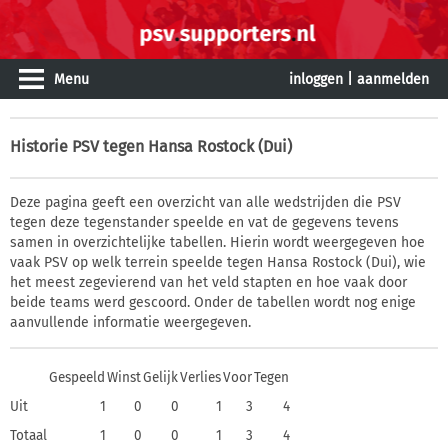
Menu
inloggen
|
aanmelden
Historie
PSV tegen Hansa Rostock (Dui)
Deze pagina geeft een overzicht van alle wedstrijden die PSV
tegen deze tegenstander speelde en vat de gegevens tevens
samen in overzichtelijke tabellen. Hierin wordt weergegeven hoe
vaak PSV op welk terrein speelde tegen Hansa Rostock (Dui), wie
het meest zegevierend van het veld stapten en hoe vaak door
beide teams werd gescoord. Onder de tabellen wordt nog enige
aanvullende informatie weergegeven.
Gespeeld
Winst
Gelijk
Verlies
Voor
Tegen
Uit
1
0
0
1
3
4
Totaal
1
0
0
1
3
4