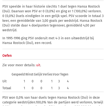
PSV speelde in haar historie slechts 1 duel tegen Hansa Rostock
(Dui). Daarvan won PSV er 0 (0,0%) en ging er 1 (100,0%) verloren.
0 (0,0%) Duels eindigden in een gelijk spel. PSV scoorde in totaal 3
keer, een gemiddelde van 3,00 goals per wedstrijd. Hansa Rostock
(Dui) stelde daar 4 doelpunten tegenover, gemiddeld 4,00 per
wedstrijd.
In 1995-1996 ging PSV onderuit met 4-3 in een uitwedstrijd bij
Hansa Rostock (Dui), een record.
Oefen
Zie voor meer details:
uit
.
Gespeeld
Winst
Gelijk
Verlies
Voor
Tegen
Uit
1
0
0
1
3
4
Totaal
1
0
0
1
3
4
PSV won 0,0% van haar duels tegen Hansa Rostock (Dui) in deze
categorie wedstrijden.100,0% Van de partijen werd verloren, terwijl