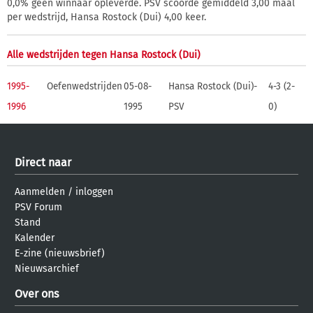
0,0% geen winnaar opleverde. PSV scoorde gemiddeld 3,00 maal
per wedstrijd, Hansa Rostock (Dui) 4,00 keer.
Alle wedstrijden tegen Hansa Rostock (Dui)
1995-
Oefenwedstrijden
05-08-
Hansa Rostock (Dui)-
4-3 (2-
1996
1995
PSV
0)
Direct naar
Aanmelden
/
inloggen
PSV Forum
Stand
Kalender
E-zine (nieuwsbrief)
Nieuwsarchief
Over ons