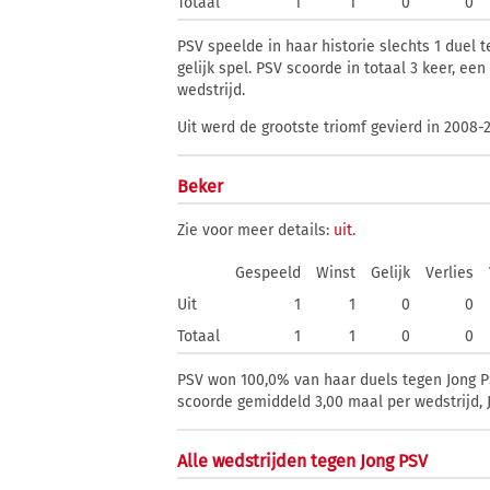
Totaal
1
1
0
0
PSV speelde in haar historie slechts 1 duel 
gelijk spel. PSV scoorde in totaal 3 keer, e
wedstrijd.
Uit werd de grootste triomf gevierd in 2008-
Beker
Zie voor meer details:
uit
.
Gespeeld
Winst
Gelijk
Verlies
Uit
1
1
0
0
Totaal
1
1
0
0
PSV won 100,0% van haar duels tegen Jong PS
scoorde gemiddeld 3,00 maal per wedstrijd, J
Alle wedstrijden tegen Jong PSV