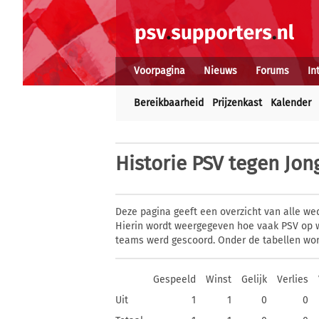
Voorpagina
Nieuws
Forums
In
Bereikbaarheid
Prijzenkast
Kalender
Historie
PSV tegen Jon
Deze pagina geeft een overzicht van alle we
Hierin wordt weergegeven hoe vaak PSV op w
teams werd gescoord. Onder de tabellen wor
Gespeeld
Winst
Gelijk
Verlies
Uit
1
1
0
0