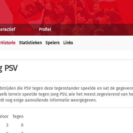
teractief
Club
Profiel
Historie
Statistieken
Spelers
Links
g PSV
dstrijden die PSV tegen deze tegenstander speelde en vat de gegevens
elk terrein speelde tegen Jong PSV, wie het meest zegevierend van he
dt nog enige aanvullende informatie weergegeven.
Voor
Tegen
3
0