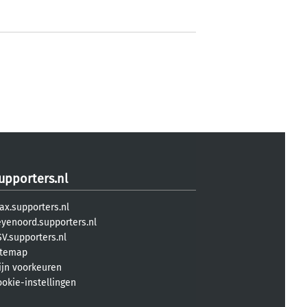
upporters.nl
ax.supporters.nl
eyenoord.supporters.nl
V.supporters.nl
itemap
ijn voorkeuren
ookie-instellingen