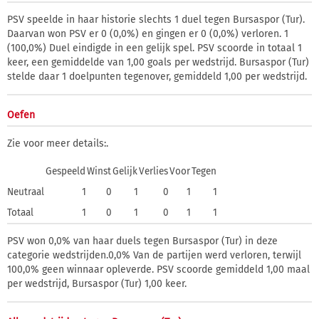
PSV speelde in haar historie slechts 1 duel tegen Bursaspor (Tur).
Daarvan won PSV er 0 (0,0%) en gingen er 0 (0,0%) verloren. 1
(100,0%) Duel eindigde in een gelijk spel. PSV scoorde in totaal 1
keer, een gemiddelde van 1,00 goals per wedstrijd. Bursaspor (Tur)
stelde daar 1 doelpunten tegenover, gemiddeld 1,00 per wedstrijd.
Oefen
Zie voor meer details:
.
Gespeeld
Winst
Gelijk
Verlies
Voor
Tegen
Neutraal
1
0
1
0
1
1
Totaal
1
0
1
0
1
1
PSV won 0,0% van haar duels tegen Bursaspor (Tur) in deze
categorie wedstrijden.0,0% Van de partijen werd verloren, terwijl
100,0% geen winnaar opleverde. PSV scoorde gemiddeld 1,00 maal
per wedstrijd, Bursaspor (Tur) 1,00 keer.