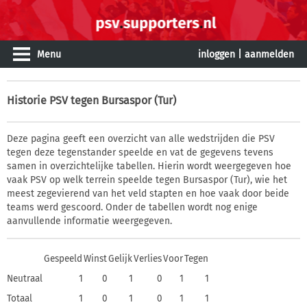
Menu
inloggen
|
aanmelden
Historie
PSV tegen Bursaspor (Tur)
Deze pagina geeft een overzicht van alle wedstrijden die PSV
tegen deze tegenstander speelde en vat de gegevens tevens
samen in overzichtelijke tabellen. Hierin wordt weergegeven hoe
vaak PSV op welk terrein speelde tegen Bursaspor (Tur), wie het
meest zegevierend van het veld stapten en hoe vaak door beide
teams werd gescoord. Onder de tabellen wordt nog enige
aanvullende informatie weergegeven.
Gespeeld
Winst
Gelijk
Verlies
Voor
Tegen
Neutraal
1
0
1
0
1
1
Totaal
1
0
1
0
1
1