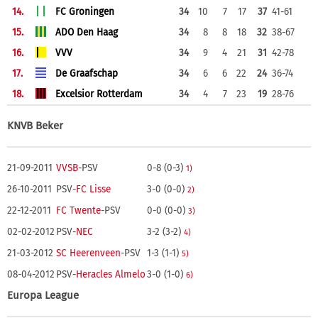
14.
FC Groningen
34
10
7
17
37
41-61
15.
ADO Den Haag
34
8
8
18
32
38-67
16.
VVV
34
9
4
21
31
42-78
17.
De Graafschap
34
6
6
22
24
36-74
18.
Excelsior Rotterdam
34
4
7
23
19
28-76
KNVB Beker
21-09-2011
VVSB
-PSV
0-8 (0-3)
1)
26-10-2011
PSV-
FC Lisse
3-0 (0-0)
2)
22-12-2011
FC Twente
-PSV
0-0 (0-0)
3)
02-02-2012
PSV-
NEC
3-2 (3-2)
4)
21-03-2012
SC Heerenveen
-PSV
1-3 (1-1)
5)
08-04-2012
PSV-
Heracles Almelo
3-0 (1-0)
6)
Europa League