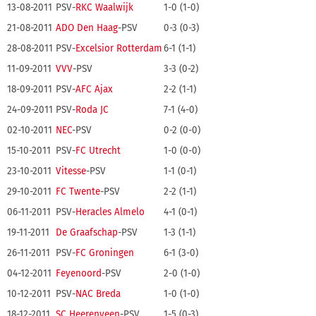
13-08-2011
PSV-
RKC Waalwijk
1-0 (1-0)
21-08-2011
ADO Den Haag
-PSV
0-3 (0-3)
28-08-2011
PSV-
Excelsior Rotterdam
6-1 (1-1)
11-09-2011
VVV
-PSV
3-3 (0-2)
18-09-2011
PSV-
AFC Ajax
2-2 (1-1)
24-09-2011
PSV-
Roda JC
7-1 (4-0)
02-10-2011
NEC
-PSV
0-2 (0-0)
15-10-2011
PSV-
FC Utrecht
1-0 (0-0)
23-10-2011
Vitesse
-PSV
1-1 (0-1)
29-10-2011
FC Twente
-PSV
2-2 (1-1)
06-11-2011
PSV-
Heracles Almelo
4-1 (0-1)
19-11-2011
De Graafschap
-PSV
1-3 (1-1)
26-11-2011
PSV-
FC Groningen
6-1 (3-0)
04-12-2011
Feyenoord
-PSV
2-0 (1-0)
10-12-2011
PSV-
NAC Breda
1-0 (1-0)
18-12-2011
SC Heerenveen
-PSV
1-5 (0-3)