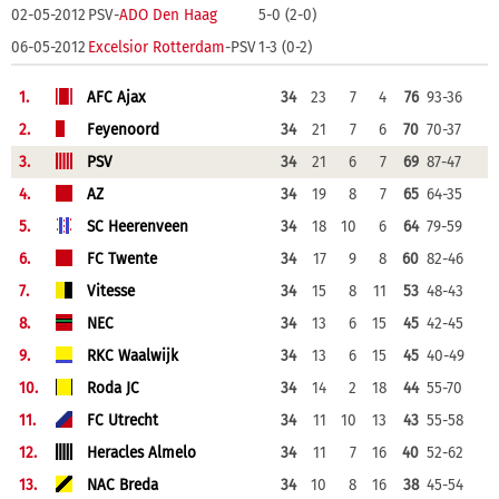
02-05-2012
PSV-
ADO Den Haag
5-0 (2-0)
06-05-2012
Excelsior Rotterdam
-PSV
1-3 (0-2)
1.
AFC Ajax
34
23
7
4
76
93-36
2.
Feyenoord
34
21
7
6
70
70-37
3.
PSV
34
21
6
7
69
87-47
4.
AZ
34
19
8
7
65
64-35
5.
SC Heerenveen
34
18
10
6
64
79-59
6.
FC Twente
34
17
9
8
60
82-46
7.
Vitesse
34
15
8
11
53
48-43
8.
NEC
34
13
6
15
45
42-45
9.
RKC Waalwijk
34
13
6
15
45
40-49
10.
Roda JC
34
14
2
18
44
55-70
11.
FC Utrecht
34
11
10
13
43
55-58
12.
Heracles Almelo
34
11
7
16
40
52-62
13.
NAC Breda
34
10
8
16
38
45-54