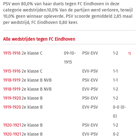
PSV won 80,0% van haar duels tegen FC Eindhoven in deze
categorie wedstrijden.10,0% Van de partijen werd verloren, terwijl
10,0% geen winnaar opleverde. PSV scoorde gemiddeld 2,85 maal
per wedstrijd, FC Eindhoven 0,80 keer.
Alle wedstrijden tegen FC Eindhoven
1915-1916
2e klasse C
09-10-
PSV-EVV
1-2
1)
1915
1915-1916
2e klasse C
EVV-PSV
1-1
1918-1919
2e klasse B NVB
PSV-EVV
1-1
1918-1919
2e klasse B NVB
EVV-PSV
1-2
1919-1920
2e klasse B
PSV-EVV
1-2
1919-1920
2e klasse B
EVV-PSV
0-0 (0-
0)
1920-1921
2e klasse B
PSV-EVV
1-2
1920-1921
2e klasse B
EVV-PSV
0-2