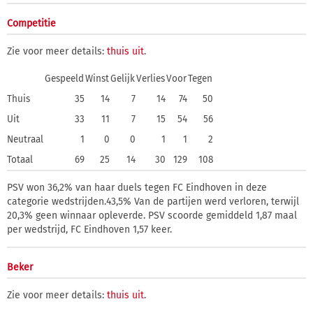
Competitie
Zie voor meer details:
thuis
uit
.
Gespeeld
Winst
Gelijk
Verlies
Voor
Tegen
Thuis
35
14
7
14
74
50
Uit
33
11
7
15
54
56
Neutraal
1
0
0
1
1
2
Totaal
69
25
14
30
129
108
PSV won 36,2% van haar duels tegen FC Eindhoven in deze
categorie wedstrijden.43,5% Van de partijen werd verloren, terwijl
20,3% geen winnaar opleverde. PSV scoorde gemiddeld 1,87 maal
per wedstrijd, FC Eindhoven 1,57 keer.
Beker
Zie voor meer details:
thuis
uit
.