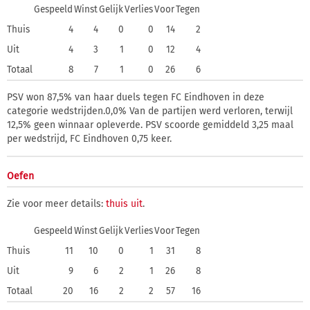
Gespeeld
Winst
Gelijk
Verlies
Voor
Tegen
Thuis
4
4
0
0
14
2
Uit
4
3
1
0
12
4
Totaal
8
7
1
0
26
6
PSV won 87,5% van haar duels tegen FC Eindhoven in deze
categorie wedstrijden.0,0% Van de partijen werd verloren, terwijl
12,5% geen winnaar opleverde. PSV scoorde gemiddeld 3,25 maal
per wedstrijd, FC Eindhoven 0,75 keer.
Oefen
Zie voor meer details:
thuis
uit
.
Gespeeld
Winst
Gelijk
Verlies
Voor
Tegen
Thuis
11
10
0
1
31
8
Uit
9
6
2
1
26
8
Totaal
20
16
2
2
57
16