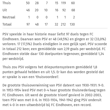
Thuis
50
28
7
15
119
60
Uit
46
20
10
16
92
68
Neutraal
1
0
0
1
1
2
Totaal
97
48
17
32
212
130
PSV speelde in haar historie maar liefst 97 duels tegen FC
Eindhoven. Daarvan won PSV er 48 (49,5%) en gingen er 32 (33,0%)
verloren. 17 (17,5%) Duels eindigden in een gelijk spel. PSV scoorde
in totaal 212 keer, een gemiddelde van 2,19 goals per wedstrijd. FC
Eindhoven stelde daar 130 doelpunten tegenover, gemiddeld 1,34
per wedstrijd.
Thuis zou PSV volgens het driepuntensysteem gemiddeld 1,8
punten gehaald hebben en uit 1,5. Er kan dus worden gesteld dat
er sprake is van een 'thuisvoordeel'.
De grootste thuisoverwinning van PSV dateert van 1930-1931: 9-0.
In 1953-1954 leed PSV met 0-4 haar grootste thuisnederlaag tegen
FC Eindhoven. Uit werd de grootste triomf gevierd in 2002-2003,
toen PSV won met 0-6. In 1933-1934, 1941-1942 ging PSV onderuit
met 4-0 in een uitwedstrijd bij FC Eindhoven, een record.