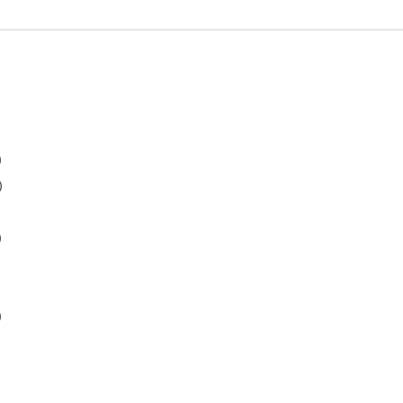
)
)
)
)
)
)