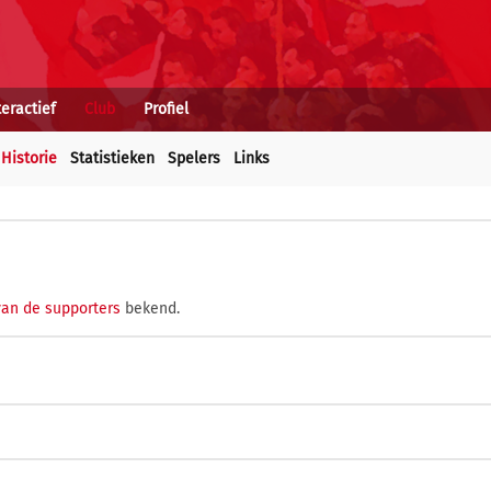
teractief
Club
Profiel
Historie
Statistieken
Spelers
Links
van de supporters
bekend.