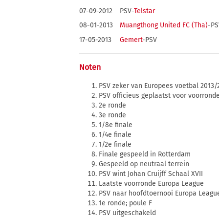
07-09-2012
PSV-
Telstar
08-01-2013
Muangthong United FC (Tha)
-PS
17-05-2013
Gemert
-PSV
Noten
PSV zeker van Europees voetbal 2013/
PSV officieus geplaatst voor voorron
2e ronde
3e ronde
1/8e finale
1/4e finale
1/2e finale
Finale gespeeld in Rotterdam
Gespeeld op neutraal terrein
PSV wint Johan Cruijff Schaal XVII
Laatste voorronde Europa League
PSV naar hoofdtoernooi Europa Leagu
1e ronde; poule F
PSV uitgeschakeld