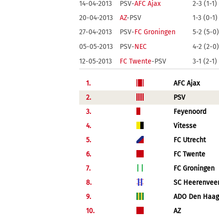
14-04-2013
PSV-
AFC Ajax
2-3 (1-1)
20-04-2013
AZ
-PSV
1-3 (0-1)
27-04-2013
PSV-
FC Groningen
5-2 (5-0
05-05-2013
PSV-
NEC
4-2 (2-0
12-05-2013
FC Twente
-PSV
3-1 (2-1)
1.
AFC Ajax
2.
PSV
3.
Feyenoord
4.
Vitesse
5.
FC Utrecht
6.
FC Twente
7.
FC Groningen
8.
SC Heerenvee
9.
ADO Den Haag
10.
AZ