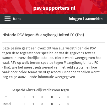
Menu
inloggen
|
aanmelden
Historie
PSV tegen Muangthong United FC (Tha)
Deze pagina geeft een overzicht van alle wedstrijden die PSV
tegen deze tegenstander speelde en vat de gegevens tevens
samen in overzichtelijke tabellen. Hierin wordt weergegeven hoe
vaak PSV op welk terrein speelde tegen Muangthong United FC
(Tha), wie het meest zegevierend van het veld stapten en hoe
vaak door beide teams werd gescoord. Onder de tabellen wordt
nog enige aanvullende informatie weergegeven.
Gespeeld
Winst
Gelijk
Verlies
Voor
Tegen
Uit
1
1
0
0
2
0
Totaal
1
1
0
0
2
0