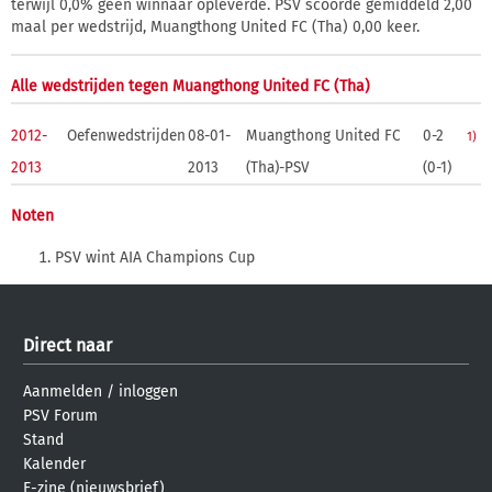
terwijl 0,0% geen winnaar opleverde. PSV scoorde gemiddeld 2,00
maal per wedstrijd, Muangthong United FC (Tha) 0,00 keer.
Alle wedstrijden tegen Muangthong United FC (Tha)
2012-
Oefenwedstrijden
08-01-
Muangthong United FC
0-2
1)
2013
2013
(Tha)-PSV
(0-1)
Noten
PSV wint AIA Champions Cup
Direct naar
Aanmelden
/
inloggen
PSV Forum
Stand
Kalender
E-zine (nieuwsbrief)