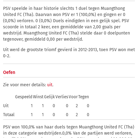
PSV speelde in haar historie slechts 1 duel tegen Muangthong
United FC (Tha). Daarvan won PSV er 1 (100,0%) en gingen er 0
(0,0%) verloren. 0 (0,0%) Duels eindigden in een gelijk spel. PSV
scoorde in totaal 2 keer, een gemiddelde van 2,00 goals per
wedstrijd. Muangthong United FC (Tha) stelde daar 0 doelpunten
tegenover, gemiddeld 0,00 per wedstrijd.
Uit werd de grootste triomf gevierd in 2012-2013, toen PSV won met
0-2.
Oefen
Zie voor meer details:
uit
.
Gespeeld
Winst
Gelijk
Verlies
Voor
Tegen
Uit
1
1
0
0
2
0
Totaal
1
1
0
0
2
0
PSV won 100,0% van haar duels tegen Muangthong United FC (Tha)
in deze categorie wedstrijden.0,0% Van de partijen werd verloren,