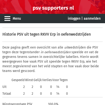
Menu
inloggen
|
aanmelden
Historie
PSV uit tegen RKVV Erp in oefenwedstrijden
Deze pagina geeft een overzicht van alle
uit
wedstrijden die PSV
tegen deze tegenstander
in oefenwedstrijden
speelde en vat de
gegevens tevens samen in overzichtelijke tabellen. Hierin wordt
weergegeven hoe vaak PSV uit speelde tegen RKVV Erp, wie het
meest zegevierend van het veld stapten en hoe vaak door beide
teams werd gescoord.
Gespeeld
Winst
Gelijk
Verlies
Voor
Tegen
Uit
2
2
0
0
14
0
Totaal
2
2
0
0
14
0
Winstpercentage PSV
100,0%