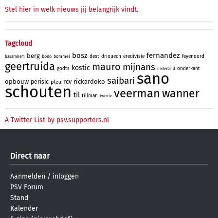
Stel hier in welk nieuws jij belangrijk vindt.
Tagcloud
bosz
fernandez
berg
dest
driouech
eredivisie
feyenoord
bodo
bommel
basarnhem
geertruida
mauro
mijnans
kostic
godts
onderkant
nederland
sano
saibari
opbouw
rcv
rickardoko
perisic
plea
schouten
veerman
wanner
til
tillman
twente
A Twitter List by psv.supporters.nl
Direct naar
Aanmelden
/
inloggen
PSV Forum
Stand
Kalender