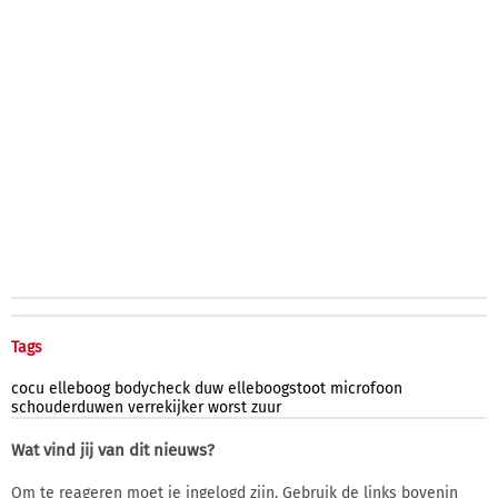
Tags
cocu
elleboog
bodycheck
duw
elleboogstoot
microfoon
schouderduwen
verrekijker
worst
zuur
Wat vind jij van dit nieuws?
Om te reageren moet je ingelogd zijn. Gebruik de links bovenin