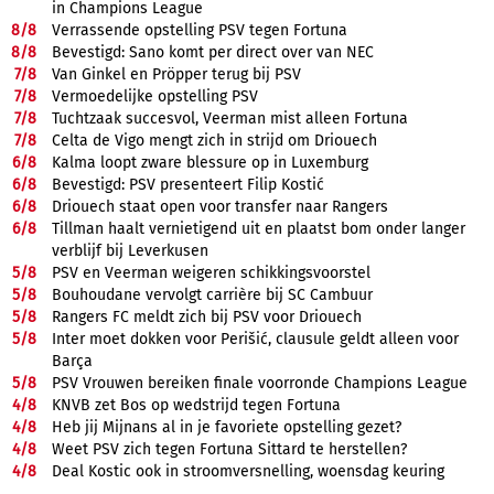
in Champions League
8/
8
Verrassende opstelling PSV tegen Fortuna
8/
8
Bevestigd: Sano komt per direct over van NEC
7/
8
Van Ginkel en Pröpper terug bij PSV
7/
8
Vermoedelijke opstelling PSV
7/
8
Tuchtzaak succesvol, Veerman mist alleen Fortuna
7/
8
Celta de Vigo mengt zich in strijd om Driouech
6/
8
Kalma loopt zware blessure op in Luxemburg
6/
8
Bevestigd: PSV presenteert Filip Kostić
6/
8
Driouech staat open voor transfer naar Rangers
6/
8
Tillman haalt vernietigend uit en plaatst bom onder langer
verblijf bij Leverkusen
5/
8
PSV en Veerman weigeren schikkingsvoorstel
5/
8
Bouhoudane vervolgt carrière bij SC Cambuur
5/
8
Rangers FC meldt zich bij PSV voor Driouech
5/
8
Inter moet dokken voor Perišić, clausule geldt alleen voor
Barça
5/
8
PSV Vrouwen bereiken finale voorronde Champions League
4/
8
KNVB zet Bos op wedstrijd tegen Fortuna
4/
8
Heb jij Mijnans al in je favoriete opstelling gezet?
4/
8
Weet PSV zich tegen Fortuna Sittard te herstellen?
4/
8
Deal Kostic ook in stroomversnelling, woensdag keuring