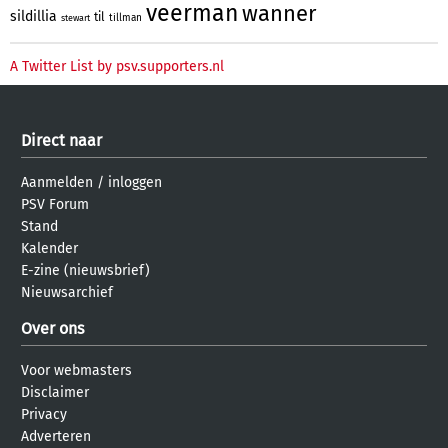
veerman
wanner
sildillia
til
tillman
stewart
A Twitter List by psv.supporters.nl
Direct naar
Aanmelden
/
inloggen
PSV Forum
Stand
Kalender
E-zine (nieuwsbrief)
Nieuwsarchief
Over ons
Voor webmasters
Disclaimer
Privacy
Adverteren