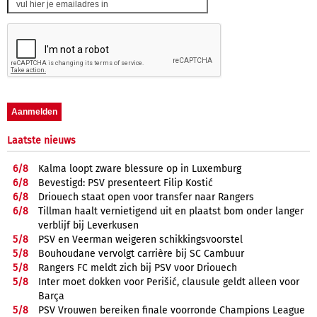
Laatste nieuws
6/
8
Kalma loopt zware blessure op in Luxemburg
6/
8
Bevestigd: PSV presenteert Filip Kostić
6/
8
Driouech staat open voor transfer naar Rangers
6/
8
Tillman haalt vernietigend uit en plaatst bom onder langer
verblijf bij Leverkusen
5/
8
PSV en Veerman weigeren schikkingsvoorstel
5/
8
Bouhoudane vervolgt carrière bij SC Cambuur
5/
8
Rangers FC meldt zich bij PSV voor Driouech
5/
8
Inter moet dokken voor Perišić, clausule geldt alleen voor
Barça
5/
8
PSV Vrouwen bereiken finale voorronde Champions League