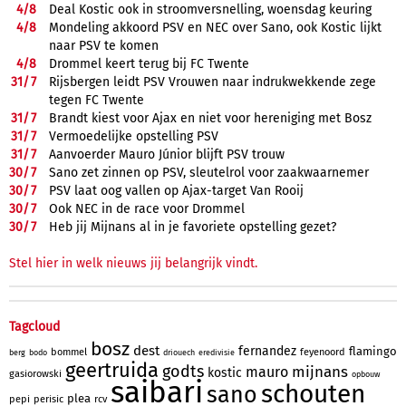
4/
8
Deal Kostic ook in stroomversnelling, woensdag keuring
4/
8
Mondeling akkoord PSV en NEC over Sano, ook Kostic lijkt
naar PSV te komen
4/
8
Drommel keert terug bij FC Twente
31/
7
Rijsbergen leidt PSV Vrouwen naar indrukwekkende zege
tegen FC Twente
31/
7
Brandt kiest voor Ajax en niet voor hereniging met Bosz
31/
7
Vermoedelijke opstelling PSV
31/
7
Aanvoerder Mauro Júnior blijft PSV trouw
30/
7
Sano zet zinnen op PSV, sleutelrol voor zaakwaarnemer
30/
7
PSV laat oog vallen op Ajax-target Van Rooij
30/
7
Ook NEC in de race voor Drommel
30/
7
Heb jij Mijnans al in je favoriete opstelling gezet?
Stel hier in welk nieuws jij belangrijk vindt.
Tagcloud
bosz
dest
fernandez
flamingo
bommel
feyenoord
berg
bodo
driouech
eredivisie
geertruida
godts
mijnans
mauro
kostic
gasiorowski
opbouw
saibari
schouten
sano
plea
pepi
perisic
rcv