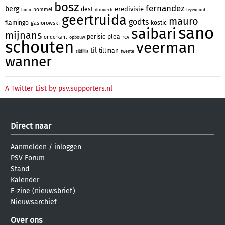
bosz
fernandez
berg
eredivisie
dest
bommel
driouech
bodo
feyenoord
geertruida
mauro
godts
flamingo
kostic
gasiorowski
sano
saibari
mijnans
perisic
plea
rcv
onderkant
opbouw
schouten
veerman
til
tillman
twente
sildillia
wanner
A Twitter List by psv.supporters.nl
Direct naar
Aanmelden
/
inloggen
PSV Forum
Stand
Kalender
E-zine (nieuwsbrief)
Nieuwsarchief
Over ons