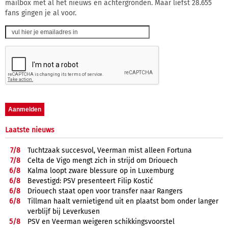
mailbox met al het nieuws en achtergronden. Maar liefst 28.655
fans gingen je al voor.
Laatste nieuws
7/
8
Tuchtzaak succesvol, Veerman mist alleen Fortuna
7/
8
Celta de Vigo mengt zich in strijd om Driouech
6/
8
Kalma loopt zware blessure op in Luxemburg
6/
8
Bevestigd: PSV presenteert Filip Kostić
6/
8
Driouech staat open voor transfer naar Rangers
6/
8
Tillman haalt vernietigend uit en plaatst bom onder langer
verblijf bij Leverkusen
5/
8
PSV en Veerman weigeren schikkingsvoorstel