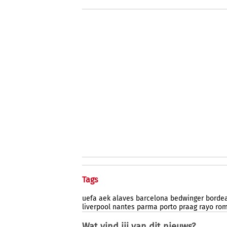
Tags
uefa
aek
alaves
barcelona
bedwinger
borde
liverpool
nantes
parma
porto
praag
rayo
ro
Wat vind jij van dit nieuws?