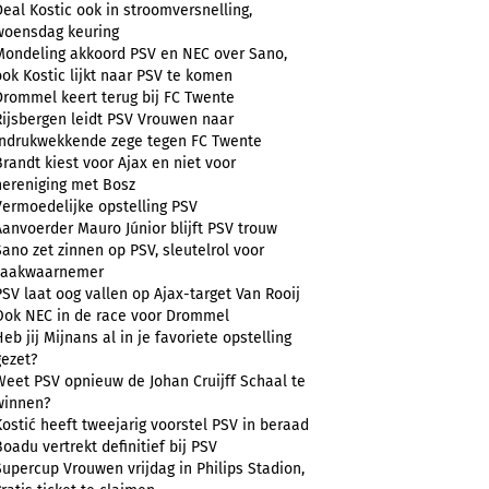
Deal Kostic ook in stroomversnelling,
woensdag keuring
Mondeling akkoord PSV en NEC over Sano,
ook Kostic lijkt naar PSV te komen
Drommel keert terug bij FC Twente
Rijsbergen leidt PSV Vrouwen naar
indrukwekkende zege tegen FC Twente
Brandt kiest voor Ajax en niet voor
hereniging met Bosz
Vermoedelijke opstelling PSV
Aanvoerder Mauro Júnior blijft PSV trouw
Sano zet zinnen op PSV, sleutelrol voor
zaakwaarnemer
PSV laat oog vallen op Ajax-target Van Rooij
Ook NEC in de race voor Drommel
Heb jij Mijnans al in je favoriete opstelling
gezet?
Weet PSV opnieuw de Johan Cruijff Schaal te
winnen?
Kostić heeft tweejarig voorstel PSV in beraad
Boadu vertrekt definitief bij PSV
Supercup Vrouwen vrijdag in Philips Stadion,