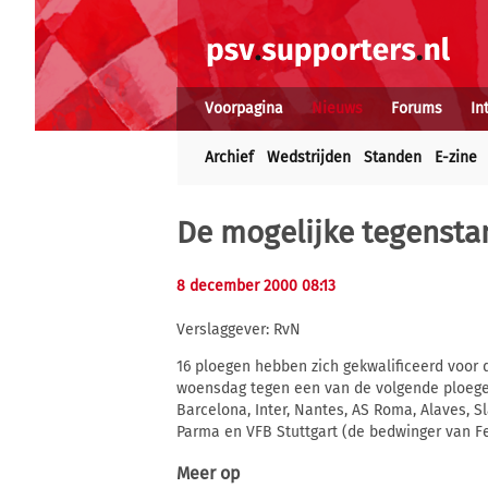
Voorpagina
Nieuws
Forums
In
Archief
Wedstrijden
Standen
E-zine
De mogelijke tegensta
8 december 2000 08:13
Verslaggever: RvN
16 ploegen hebben zich gekwalificeerd voor 
woensdag tegen een van de volgende ploegen 
Barcelona, Inter, Nantes, AS Roma, Alaves, S
Parma en VFB Stuttgart (de bedwinger van F
Meer op