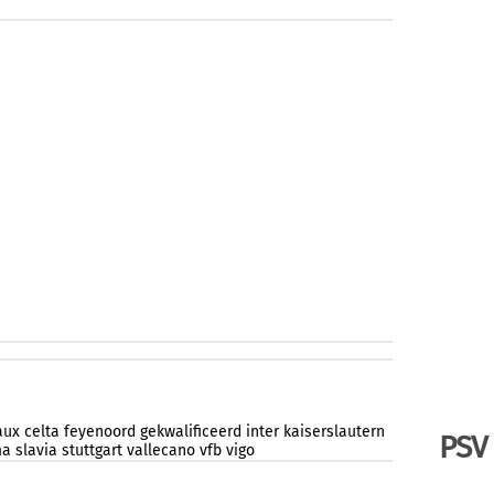
aux
celta
feyenoord
gekwalificeerd
inter
kaiserslautern
PSV
ma
slavia
stuttgart
vallecano
vfb
vigo