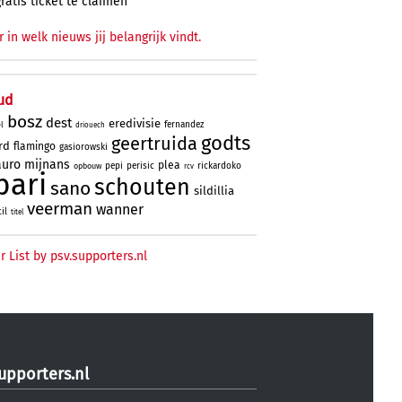
gratis ticket te claimen
r in welk nieuws jij belangrijk vindt.
ud
bosz
dest
eredivisie
fernandez
l
driouech
godts
geertruida
rd
flamingo
gasiorowski
uro
mijnans
plea
pepi
perisic
rickardoko
opbouw
rcv
bari
schouten
sano
sildillia
veerman
wanner
til
titel
r List by psv.supporters.nl
upporters.nl