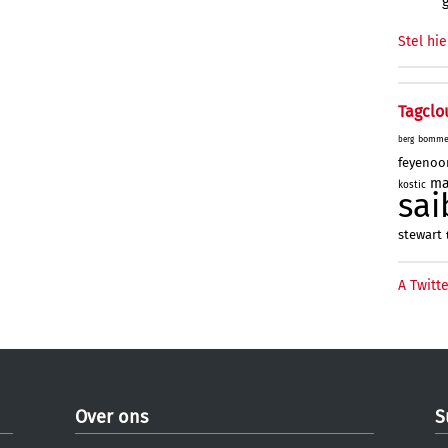
Stel hie
Tagclo
bomme
berg
feyenoo
ma
kostic
sai
stewart
A Twitte
Over ons
S