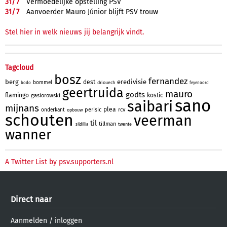
31/
7
Vermoedelijke opstelling PSV
31/
7
Aanvoerder Mauro Júnior blijft PSV trouw
Stel hier in welk nieuws jij belangrijk vindt.
Tagcloud
bosz
fernandez
berg
eredivisie
dest
bommel
driouech
bodo
feyenoord
geertruida
mauro
godts
flamingo
kostic
gasiorowski
sano
saibari
mijnans
plea
perisic
rcv
onderkant
opbouw
schouten
veerman
til
tillman
twente
sildillia
wanner
A Twitter List by psv.supporters.nl
Direct naar
Aanmelden
/
inloggen