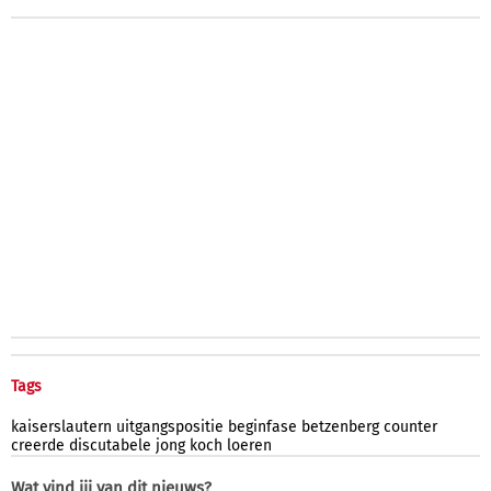
Tags
kaiserslautern
uitgangspositie
beginfase
betzenberg
counter
creerde
discutabele
jong
koch
loeren
Wat vind jij van dit nieuws?