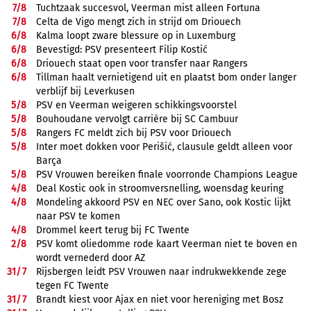
7/
8
Tuchtzaak succesvol, Veerman mist alleen Fortuna
7/
8
Celta de Vigo mengt zich in strijd om Driouech
6/
8
Kalma loopt zware blessure op in Luxemburg
6/
8
Bevestigd: PSV presenteert Filip Kostić
6/
8
Driouech staat open voor transfer naar Rangers
6/
8
Tillman haalt vernietigend uit en plaatst bom onder langer
verblijf bij Leverkusen
5/
8
PSV en Veerman weigeren schikkingsvoorstel
5/
8
Bouhoudane vervolgt carrière bij SC Cambuur
5/
8
Rangers FC meldt zich bij PSV voor Driouech
5/
8
Inter moet dokken voor Perišić, clausule geldt alleen voor
Barça
5/
8
PSV Vrouwen bereiken finale voorronde Champions League
4/
8
Deal Kostic ook in stroomversnelling, woensdag keuring
4/
8
Mondeling akkoord PSV en NEC over Sano, ook Kostic lijkt
naar PSV te komen
4/
8
Drommel keert terug bij FC Twente
2/
8
PSV komt oliedomme rode kaart Veerman niet te boven en
wordt vernederd door AZ
31/
7
Rijsbergen leidt PSV Vrouwen naar indrukwekkende zege
tegen FC Twente
31/
7
Brandt kiest voor Ajax en niet voor hereniging met Bosz