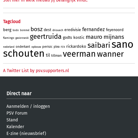
Stel hier in welk nieuws jij belangrijk vindt.
Tagcloud
bosz
fernandez
berg
dest
eredivisie
feyenoord
driouech
bodo
bommel
geertruida
mauro
mijnans
kostic
godts
flamingo
gasiorowski
sano
saibari
rickardoko
perisic
onderkant
plea
rcv
opbouw
nederland
schouten
veerman
wanner
til
tillman
A Twitter List by psv.supporters.nl
Direct naar
Aanmelden
/
inloggen
PSV Forum
Stand
Kalender
E-zine (nieuwsbrief)