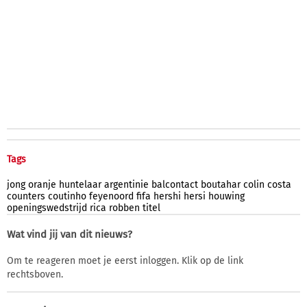
Tags
jong
oranje
huntelaar
argentinie
balcontact
boutahar
colin
costa
counters
coutinho
feyenoord
fifa
hershi
hersi
houwing
openingswedstrijd
rica
robben
titel
Wat vind jij van dit nieuws?
Om te reageren moet je eerst inloggen. Klik op de link
rechtsboven.