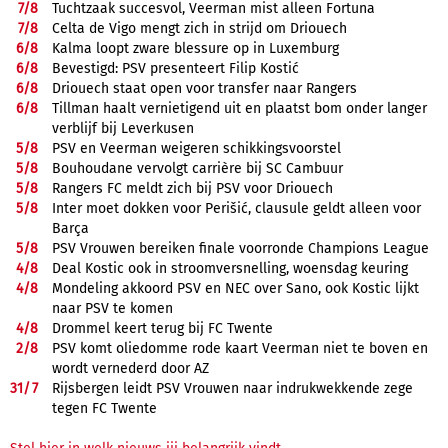
7/
8
Tuchtzaak succesvol, Veerman mist alleen Fortuna
7/
8
Celta de Vigo mengt zich in strijd om Driouech
6/
8
Kalma loopt zware blessure op in Luxemburg
6/
8
Bevestigd: PSV presenteert Filip Kostić
6/
8
Driouech staat open voor transfer naar Rangers
6/
8
Tillman haalt vernietigend uit en plaatst bom onder langer
verblijf bij Leverkusen
5/
8
PSV en Veerman weigeren schikkingsvoorstel
5/
8
Bouhoudane vervolgt carrière bij SC Cambuur
5/
8
Rangers FC meldt zich bij PSV voor Driouech
5/
8
Inter moet dokken voor Perišić, clausule geldt alleen voor
Barça
5/
8
PSV Vrouwen bereiken finale voorronde Champions League
4/
8
Deal Kostic ook in stroomversnelling, woensdag keuring
4/
8
Mondeling akkoord PSV en NEC over Sano, ook Kostic lijkt
naar PSV te komen
4/
8
Drommel keert terug bij FC Twente
2/
8
PSV komt oliedomme rode kaart Veerman niet te boven en
wordt vernederd door AZ
31/
7
Rijsbergen leidt PSV Vrouwen naar indrukwekkende zege
tegen FC Twente