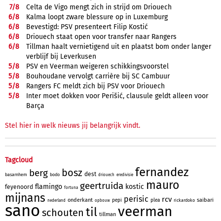
7/
8
Celta de Vigo mengt zich in strijd om Driouech
6/
8
Kalma loopt zware blessure op in Luxemburg
6/
8
Bevestigd: PSV presenteert Filip Kostić
6/
8
Driouech staat open voor transfer naar Rangers
6/
8
Tillman haalt vernietigend uit en plaatst bom onder langer
verblijf bij Leverkusen
5/
8
PSV en Veerman weigeren schikkingsvoorstel
5/
8
Bouhoudane vervolgt carrière bij SC Cambuur
5/
8
Rangers FC meldt zich bij PSV voor Driouech
5/
8
Inter moet dokken voor Perišić, clausule geldt alleen voor
Barça
Stel hier in welk nieuws jij belangrijk vindt.
Tagcloud
fernandez
bosz
berg
dest
basarnhem
bodo
driouech
eredivisie
mauro
geertruida
flamingo
kostic
feyenoord
fortuna
mijnans
perisic
rcv
onderkant
saibari
pepi
plea
rickardoko
nederland
opbouw
sano
veerman
til
schouten
tillman