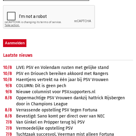
Laatste nieuws
10/
8
LIVE: PSV en Volendam rusten met gelijke stand
10/
8
PSV en Driouech bereiken akkoord met Rangers
10/
8
Haentjens vertrekt na één jaar bij PSV Vrouwen
9/
8
COLUMN: Dit is geen pech
9/
8
Nieuwe columnist voor PSV.supporters.nl
8/
8
Oppermachtige PSV Vrouwen dankzij hattrick Rijsbergen
door in Champions League
8/
8
Verrassende opstelling PSV tegen Fortuna
8/
8
Bevestigd: Sano komt per direct over van NEC
7/
8
Van Ginkel en Pröpper terug bij PSV
7/
8
Vermoedelijke opstelling PSV
7/
8
Tuchtzaak succesvol, Veerman mist alleen Fortuna