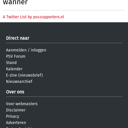
wanner
A Twitter List by psv.supporters.nl
Direct naar
Aanmelden
/
inloggen
PSV Forum
Stand
Kalender
E-zine (nieuwsbrief)
Nieuwsarchief
Over ons
Voor webmasters
Disclaimer
Privacy
Adverteren