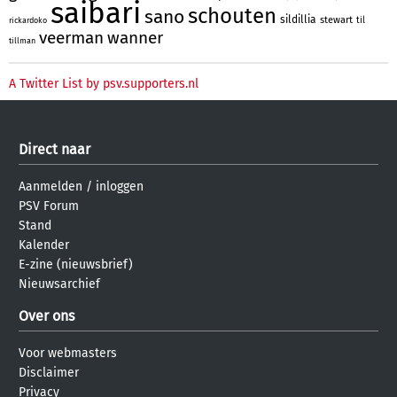
saibari
schouten
sano
sildillia
stewart
til
rickardoko
veerman
wanner
tillman
A Twitter List by psv.supporters.nl
Direct naar
Aanmelden
/
inloggen
PSV Forum
Stand
Kalender
E-zine (nieuwsbrief)
Nieuwsarchief
Over ons
Voor webmasters
Disclaimer
Privacy