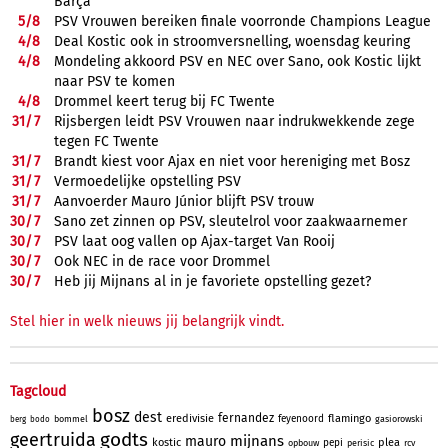
Barça
5/
8
PSV Vrouwen bereiken finale voorronde Champions League
4/
8
Deal Kostic ook in stroomversnelling, woensdag keuring
4/
8
Mondeling akkoord PSV en NEC over Sano, ook Kostic lijkt
naar PSV te komen
4/
8
Drommel keert terug bij FC Twente
31/
7
Rijsbergen leidt PSV Vrouwen naar indrukwekkende zege
tegen FC Twente
31/
7
Brandt kiest voor Ajax en niet voor hereniging met Bosz
31/
7
Vermoedelijke opstelling PSV
31/
7
Aanvoerder Mauro Júnior blijft PSV trouw
30/
7
Sano zet zinnen op PSV, sleutelrol voor zaakwaarnemer
30/
7
PSV laat oog vallen op Ajax-target Van Rooij
30/
7
Ook NEC in de race voor Drommel
30/
7
Heb jij Mijnans al in je favoriete opstelling gezet?
Stel hier in welk nieuws jij belangrijk vindt.
Tagcloud
bosz
dest
fernandez
eredivisie
flamingo
feyenoord
bommel
gasiorowski
berg
bodo
godts
geertruida
mijnans
mauro
kostic
plea
pepi
opbouw
perisic
rcv