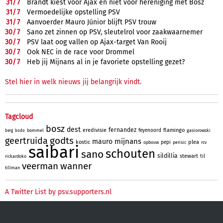
31/
7
Brandt kiest voor Ajax en niet voor hereniging met Bosz
31/
7
Vermoedelijke opstelling PSV
31/
7
Aanvoerder Mauro Júnior blijft PSV trouw
30/
7
Sano zet zinnen op PSV, sleutelrol voor zaakwaarnemer
30/
7
PSV laat oog vallen op Ajax-target Van Rooij
30/
7
Ook NEC in de race voor Drommel
30/
7
Heb jij Mijnans al in je favoriete opstelling gezet?
Stel hier in welk nieuws jij belangrijk vindt.
Tagcloud
bosz
dest
fernandez
eredivisie
flamingo
feyenoord
bommel
gasiorowski
berg
bodo
godts
geertruida
mijnans
mauro
kostic
plea
pepi
opbouw
perisic
rcv
saibari
schouten
sano
sildillia
stewart
til
rickardoko
veerman
wanner
tillman
A Twitter List by psv.supporters.nl