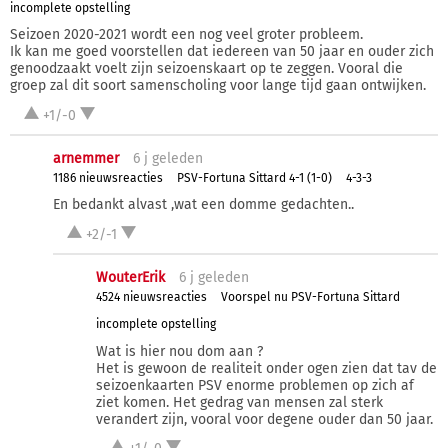
incomplete opstelling
Seizoen 2020-2021 wordt een nog veel groter probleem.
Ik kan me goed voorstellen dat iedereen van 50 jaar en ouder zich
genoodzaakt voelt zijn seizoenskaart op te zeggen. Vooral die
groep zal dit soort samenscholing voor lange tijd gaan ontwijken.
+1/-0
arnemmer
6 j
geleden
1186 nieuwsreacties
PSV-Fortuna Sittard 4-1 (1-0)
4-3-3
En bedankt alvast ,wat een domme gedachten..
+2/-1
WouterErik
6 j
geleden
4524 nieuwsreacties
Voorspel nu PSV-Fortuna Sittard
incomplete opstelling
Wat is hier nou dom aan ?
Het is gewoon de realiteit onder ogen zien dat tav de
seizoenkaarten PSV enorme problemen op zich af
ziet komen. Het gedrag van mensen zal sterk
verandert zijn, vooral voor degene ouder dan 50 jaar.