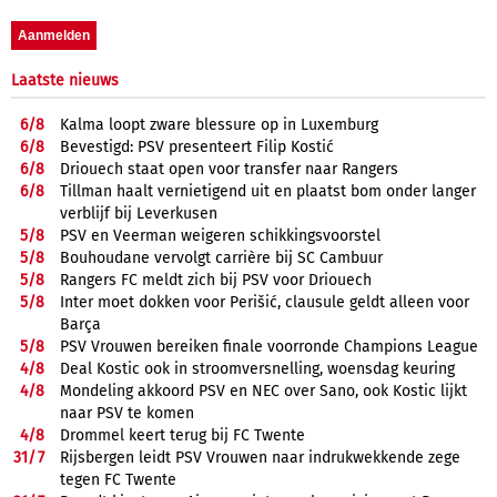
Laatste nieuws
6/
8
Kalma loopt zware blessure op in Luxemburg
6/
8
Bevestigd: PSV presenteert Filip Kostić
6/
8
Driouech staat open voor transfer naar Rangers
6/
8
Tillman haalt vernietigend uit en plaatst bom onder langer
verblijf bij Leverkusen
5/
8
PSV en Veerman weigeren schikkingsvoorstel
5/
8
Bouhoudane vervolgt carrière bij SC Cambuur
5/
8
Rangers FC meldt zich bij PSV voor Driouech
5/
8
Inter moet dokken voor Perišić, clausule geldt alleen voor
Barça
5/
8
PSV Vrouwen bereiken finale voorronde Champions League
4/
8
Deal Kostic ook in stroomversnelling, woensdag keuring
4/
8
Mondeling akkoord PSV en NEC over Sano, ook Kostic lijkt
naar PSV te komen
4/
8
Drommel keert terug bij FC Twente
31/
7
Rijsbergen leidt PSV Vrouwen naar indrukwekkende zege
tegen FC Twente