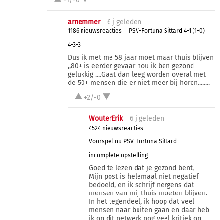
+1/-0
arnemmer
6 j
geleden
1186 nieuwsreacties
PSV-Fortuna Sittard 4-1 (1-0)
4-3-3
Dus ik met me 58 jaar moet maar thuis blijven
,,80+ is eerder gevaar nou ik ben gezond
gelukkig ....Gaat dan leeg worden overal met
de 50+ mensen die er niet meer bij horen........
+2/-0
WouterErik
6 j
geleden
4524 nieuwsreacties
Voorspel nu PSV-Fortuna Sittard
incomplete opstelling
Goed te lezen dat je gezond bent,
Mijn post is helemaal niet negatief
bedoeld, en ik schrijf nergens dat
mensen van mij thuis moeten blijven.
In het tegendeel, ik hoop dat veel
mensen naar buiten gaan en daar heb
ik op dit netwerk nog veel kritiek op