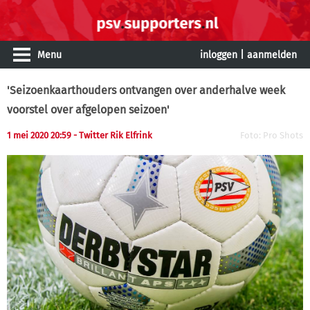
Menu
inloggen
|
aanmelden
'Seizoenkaarthouders ontvangen over anderhalve week
voorstel over afgelopen seizoen'
1 mei 2020 20:59 - Twitter Rik Elfrink
Foto: Pro Shots