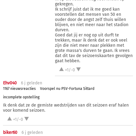
gekregen.
Ik schrijf juist dat ik me goed kan
voorstellen dat mensen van 50 en
ouder door de angst zelf thuis willen
blijven, en niet meer naar het stadion
durven.
Goed dat jij er nog op uit durft te
trekken, maar ik denk dat er ook veel
zijn die niet meer naar plekken met
grote massa's durven te gaan. Ik vrees
dat dit tav de seizoenskaarten gevolgen
gaat hebben.
+1/-0
Ehv040
6 j
geleden
1167 nieuwsreacties
Voorspel nu PSV-Fortuna Sittard
incomplete opstelling
Ik denk dat ze de gemiste wedstrijden van dit seizoen eraf halen
voor komend seizoen.
+1/-0
biker60
6 j
geleden