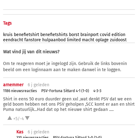
Tags
kruis
benefietshirt
benefietshirts
borst
brainport
covid
edition
eendracht
fanstore
hulpaanbod
limited
macht
oplage
zuidoost
Wat vind jij van dit nieuws?
Om te reageren moet je ingelogd zijn. Gebruik de links bovenin
beeld om een loginnaam aan te maken danwel in te loggen.
arnemmer
6 j
geleden
1186 nieuwsreacties
PSV-Fortuna Sittard 4-1 (1-0)
4-3-3
Shirt in eens 50 euro duurder geen xxl ,wat denkt PSV dat we een
geld boom hebben net ons PSV geholpen ,SCC komt er aan en shirt
Puma natuurlijk...Had dat op het nieuwe shirt gedaan .....
+5/-4
Kas
6 j
geleden
310 nieuwsreacties
PSV-Fortuna Sittard 3-0 (1-0)