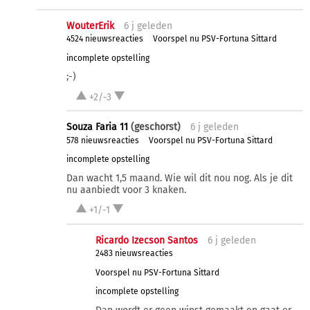
WouterErik
6 j
geleden
4524 nieuwsreacties
Voorspel nu PSV-Fortuna Sittard
incomplete opstelling
;-)
+2/-3
Souza Faria 11
(geschorst)
6 j
geleden
578 nieuwsreacties
Voorspel nu PSV-Fortuna Sittard
incomplete opstelling
Dan wacht 1,5 maand. Wie wil dit nou nog. Als je dit
nu aanbiedt voor 3 knaken.
+1/-1
Ricardo Izecson Santos
6 j
geleden
2483 nieuwsreacties
Voorspel nu PSV-Fortuna Sittard
incomplete opstelling