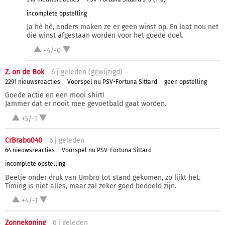
incomplete opstelling
Ja hè hè, anders maken ze er geen winst op. En laat nou net
die winst afgestaan worden voor het goede doel.
+4/-0
Z. on de Bok
6 j
geleden (
gewijzigd
)
2291 nieuwsreacties
Voorspel nu PSV-Fortuna Sittard
geen opstelling
Goede actie en een mooi shirt!
Jammer dat er nooit mee gevoetbald gaat worden.
+3/-1
CrBrabo040
6 j
geleden
64 nieuwsreacties
Voorspel nu PSV-Fortuna Sittard
incomplete opstelling
Beetje onder druk van Umbro tot stand gekomen, zo lijkt het.
Timing is niet alles, maar zal zeker goed bedoeld zijn.
+4/-1
Zonnekoning
6 j
geleden