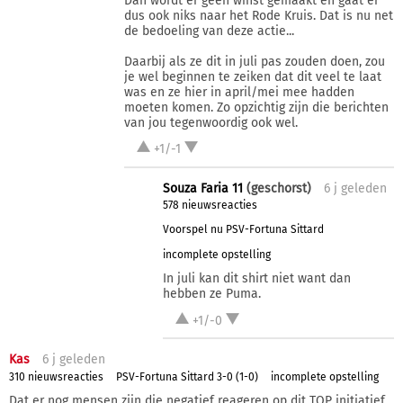
Dan wordt er geen winst gemaakt en gaat er
dus ook niks naar het Rode Kruis. Dat is nu net
de bedoeling van deze actie...
Daarbij als ze dit in juli pas zouden doen, zou
je wel beginnen te zeiken dat dit veel te laat
was en ze hier in april/mei mee hadden
moeten komen. Zo opzichtig zijn die berichten
van jou tegenwoordig ook wel.
+1/-1
Souza Faria 11
(geschorst)
6 j
geleden
578 nieuwsreacties
Voorspel nu PSV-Fortuna Sittard
incomplete opstelling
In juli kan dit shirt niet want dan
hebben ze Puma.
+1/-0
Kas
6 j
geleden
310 nieuwsreacties
PSV-Fortuna Sittard 3-0 (1-0)
incomplete opstelling
Dat er nog mensen zijn die negatief reageren op dit TOP initiatief