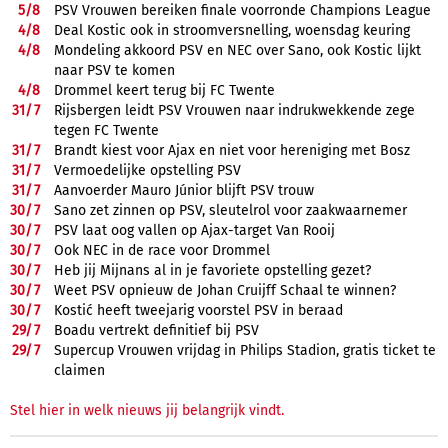
5/
8
PSV Vrouwen bereiken finale voorronde Champions League
4/
8
Deal Kostic ook in stroomversnelling, woensdag keuring
4/
8
Mondeling akkoord PSV en NEC over Sano, ook Kostic lijkt
naar PSV te komen
4/
8
Drommel keert terug bij FC Twente
31/
7
Rijsbergen leidt PSV Vrouwen naar indrukwekkende zege
tegen FC Twente
31/
7
Brandt kiest voor Ajax en niet voor hereniging met Bosz
31/
7
Vermoedelijke opstelling PSV
31/
7
Aanvoerder Mauro Júnior blijft PSV trouw
30/
7
Sano zet zinnen op PSV, sleutelrol voor zaakwaarnemer
30/
7
PSV laat oog vallen op Ajax-target Van Rooij
30/
7
Ook NEC in de race voor Drommel
30/
7
Heb jij Mijnans al in je favoriete opstelling gezet?
30/
7
Weet PSV opnieuw de Johan Cruijff Schaal te winnen?
30/
7
Kostić heeft tweejarig voorstel PSV in beraad
29/
7
Boadu vertrekt definitief bij PSV
29/
7
Supercup Vrouwen vrijdag in Philips Stadion, gratis ticket te
claimen
Stel hier in welk nieuws jij belangrijk vindt.