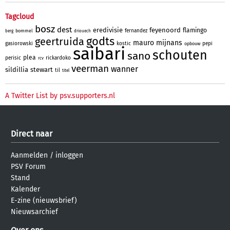
Tagcloud
bosz
dest
eredivisie
feyenoord
flamingo
fernandez
bommel
berg
driouech
godts
geertruida
mauro
mijnans
gasiorowski
kostic
pepi
opbouw
saibari
schouten
sano
plea
perisic
rickardoko
rcv
veerman
wanner
sildillia
stewart
til
titel
A Twitter List by psv.supporters.nl
Direct naar
Aanmelden
/
inloggen
PSV Forum
Stand
Kalender
E-zine (nieuwsbrief)
Nieuwsarchief