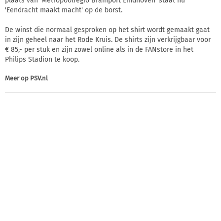
plaats van 'Metropoolregio Brainport Eindhoven' staat nu
'Eendracht maakt macht' op de borst.
De winst die normaal gesproken op het shirt wordt gemaakt gaat
in zijn geheel naar het Rode Kruis. De shirts zijn verkrijgbaar voor
€ 85,- per stuk en zijn zowel online als in de FANstore in het
Philips Stadion te koop.
Meer op
PSV.nl