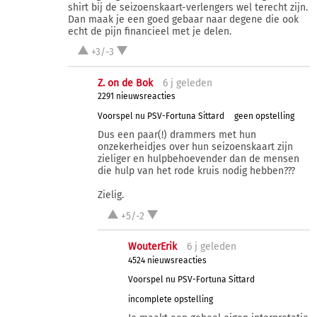
shirt bij de seizoenskaart-verlengers wel terecht zijn.
Dan maak je een goed gebaar naar degene die ook
echt de pijn financieel met je delen.
+3/-3
Z. on de Bok
6 j
geleden
2291 nieuwsreacties
Voorspel nu PSV-Fortuna Sittard
geen opstelling
Dus een paar(!) drammers met hun
onzekerheidjes over hun seizoenskaart zijn
zieliger en hulpbehoevender dan de mensen
die hulp van het rode kruis nodig hebben???
Zielig.
+5/-2
WouterErik
6 j
geleden
4524 nieuwsreacties
Voorspel nu PSV-Fortuna Sittard
incomplete opstelling