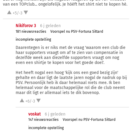
van een TOPclub... ongelofelijk. Je hóéft het shirt niet te kopen hè.
+5/-3
Nikiforov 3
6 j
geleden
181 nieuwsreacties
Voorspel nu PSV-Fortuna Sittard
incomplete opstelling
Daarentegen is er niks met de vraag 'waarom een club die
haar supporters vraagt om af te zien van compensatie in
dezelfde week aan diezelfde supporters vraagt om nog
even een shirtje te kopen voor het goede doel'.
Het heeft nogal een hoog 'kijk ons een goed bezig zijn'
gehalte en daar ligt de laatste jaren nogal de nadruk op bij
PSV. Persoonlijk heb ik daar helemaal niets mee. Ik ben
helemaal voor de maatschappelijke rol die de club neemt
maar dit ligt er allemaal iets te dik bovenop.
+6/-3
voskat
6 j
geleden
147 nieuwsreacties
Voorspel nu PSV-Fortuna Sittard
incomplete opstelling