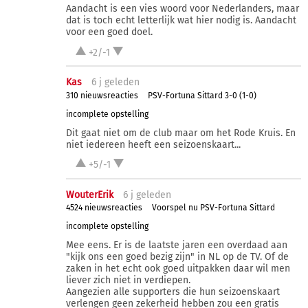
Aandacht is een vies woord voor Nederlanders, maar
dat is toch echt letterlijk wat hier nodig is. Aandacht
voor een goed doel.
+2/-1
Kas
6 j
geleden
310 nieuwsreacties
PSV-Fortuna Sittard 3-0 (1-0)
incomplete opstelling
Dit gaat niet om de club maar om het Rode Kruis. En
niet iedereen heeft een seizoenskaart...
+5/-1
WouterErik
6 j
geleden
4524 nieuwsreacties
Voorspel nu PSV-Fortuna Sittard
incomplete opstelling
Mee eens. Er is de laatste jaren een overdaad aan
"kijk ons een goed bezig zijn" in NL op de TV. Of de
zaken in het echt ook goed uitpakken daar wil men
liever zich niet in verdiepen.
Aangezien alle supporters die hun seizoenskaart
verlengen geen zekerheid hebben zou een gratis