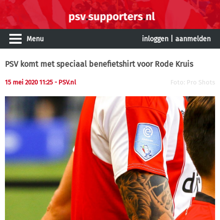
Menu
inloggen
|
aanmelden
PSV komt met speciaal benefietshirt voor Rode Kruis
15 mei 2020 11:25
- PSV.nl
Foto: Pro Shots