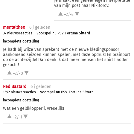
Je maakt een geheel eigen interpretatie
van mijn post naar Nikiforov.
+2/-2
mentaltheo
6 j
geleden
37 nieuwsreacties
Voorspel nu PSV-Fortuna Sittard
incomplete opstelling
Je had( bij wijze van spreken) met de nieuwe kledingsponsor
aankomend seizoen kunnen spelen, met deze opdruk! En brainport
op de achterzijde! Dan denk ik dat meer mensen het shirt hadden
gekocht!
+2/-0
Red Bastard
6 j
geleden
1692 nieuwsreacties
Voorspel nu PSV-Fortuna Sittard
incomplete opstelling
Wat een geldklopperij, vreselijk!
+2/-1