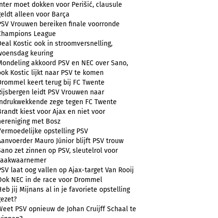
Inter moet dokken voor Perišić, clausule
geldt alleen voor Barça
PSV Vrouwen bereiken finale voorronde
Champions League
Deal Kostic ook in stroomversnelling,
woensdag keuring
Mondeling akkoord PSV en NEC over Sano,
ook Kostic lijkt naar PSV te komen
Drommel keert terug bij FC Twente
Rijsbergen leidt PSV Vrouwen naar
indrukwekkende zege tegen FC Twente
Brandt kiest voor Ajax en niet voor
hereniging met Bosz
Vermoedelijke opstelling PSV
Aanvoerder Mauro Júnior blijft PSV trouw
Sano zet zinnen op PSV, sleutelrol voor
zaakwaarnemer
PSV laat oog vallen op Ajax-target Van Rooij
Ook NEC in de race voor Drommel
Heb jij Mijnans al in je favoriete opstelling
gezet?
Weet PSV opnieuw de Johan Cruijff Schaal te