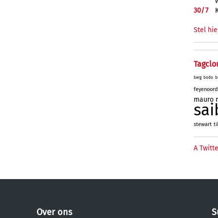
30/
7
Stel hie
Tagclo
berg
bodo
b
feyenoord
mauro
sai
stewart
ti
A Twitte
Over ons
S