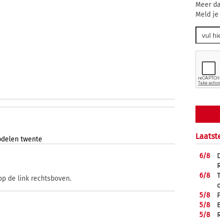
Meer da
Meld je
Laatst
pdelen
twente
6/
8
6/
8
op de link rechtsboven.
5/
8
5/
8
5/
8