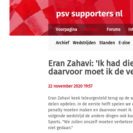
Voorpagina
Nieuws
Forums
In
Archief
Wedstrijden
Standen
E-zine
Eran Zahavi: 'Ik had d
daarvoor moet ik de v
22 november 2020 19:57
Eran Zahavi keek teleurgesteld terug op de w
delen opdelen. In de eerste helft spelen we
penalty moeten maken en daarvoor moet ik d
volgende wedstrijd de andere dingen ook ku
Sports. "We zullen onszelf moeten verbete
niet gedaan."