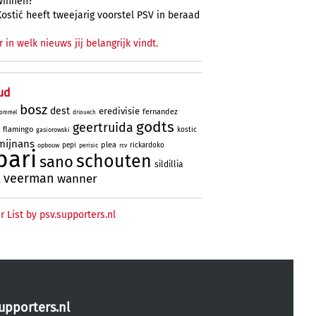
winnen?
Kostić heeft tweejarig voorstel PSV in beraad
r in welk nieuws jij belangrijk vindt.
ud
bosz
dest
eredivisie
fernandez
ommel
driouech
godts
geertruida
flamingo
kostic
gasiorowski
mijnans
plea
pepi
rickardoko
opbouw
perisic
rcv
bari
schouten
sano
sildillia
veerman
wanner
l
r List by psv.supporters.nl
upporters.nl