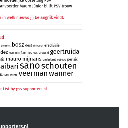
ermoedelijke opstelling PSV
anvoerder Mauro Júnior blijft PSV trouw
r in welk nieuws jij belangrijk vindt.
ud
bosz
dest
eredivisie
bommel
driouech
geertruida
ndez
flamingo
gasiorowski
feyenoord
mauro
mijnans
tic
perisic
onderkant
opbouw
sano
schouten
saibari
veerman
wanner
tillman
twente
r List by psv.supporters.nl
upporters.nl