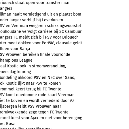
riouech staat open voor transfer naar
angers
illman haalt vernietigend uit en plaatst bom
nder langer verblijf bij Leverkusen
SV en Veerman weigeren schikkingsvoorstel
ouhoudane vervolgt carrière bij SC Cambuur
angers FC meldt zich bij PSV voor Driouech
nter moet dokken voor Perišić, clausule geldt
lleen voor Barça
SV Vrouwen bereiken finale voorronde
hampions League
eal Kostic ook in stroomversnelling,
oensdag keuring
ondeling akkoord PSV en NEC over Sano,
ok Kostic lijkt naar PSV te komen
rommel keert terug bij FC Twente
SV komt oliedomme rode kaart Veerman
iet te boven en wordt vernederd door AZ
ijsbergen leidt PSV Vrouwen naar
ndrukwekkende zege tegen FC Twente
randt kiest voor Ajax en niet voor hereniging
et Bosz