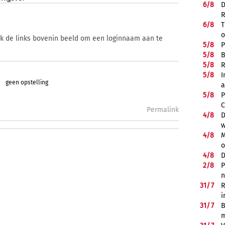
6/
8
D
R
6/
8
T
o
ik de links bovenin beeld om een loginnaam aan te
5/
8
P
5/
8
B
5/
8
R
5/
8
I
geen opstelling
a
5/
8
P
C
Permalink
4/
8
D
w
4/
8
M
o
4/
8
D
2/
8
P
n
31/
7
R
i
31/
7
B
m