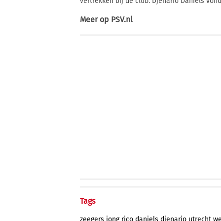
vertrekken bij de club. Djenario Daniels von
Meer op
PSV.nl
Tags
zeegers
jong
rico
daniels
djenario
utrecht
we