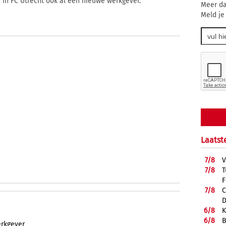
d in FC Utrecht ook al een nieuwe werkgever.
Meer da
Meld je
Laatst
7/
8
V
7/
8
T
F
7/
8
C
D
6/
8
K
6/
8
B
rkgever