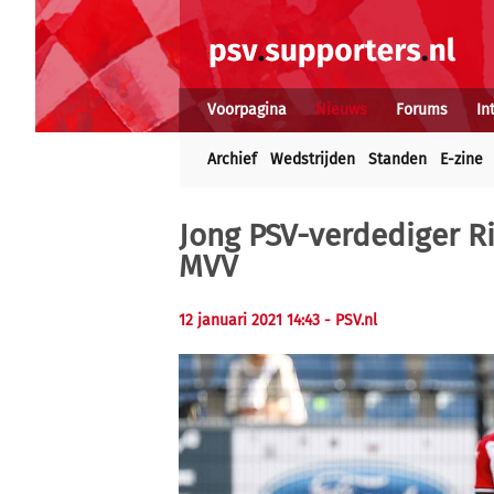
Voorpagina
Nieuws
Forums
In
Archief
Wedstrijden
Standen
E-zine
Jong PSV-verdediger R
MVV
12 januari 2021 14:43
- PSV.nl