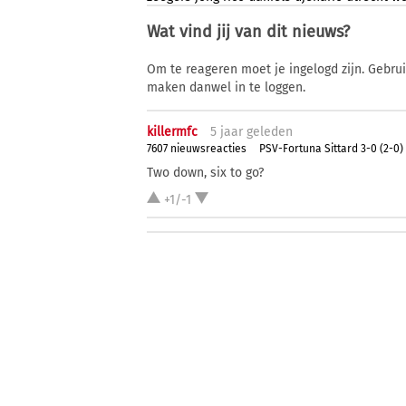
Wat vind jij van dit nieuws?
Om te reageren moet je ingelogd zijn. Gebru
maken danwel in te loggen.
killermfc
5 j
aar
geleden
7607 nieuwsreacties
PSV-Fortuna Sittard 3-0 (2-0)
Two down, six to go?
+1/-1