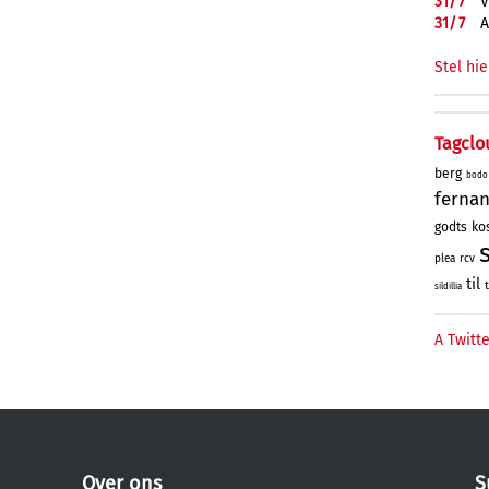
31/
7
V
31/
7
A
Stel hie
Tagclo
berg
bodo
ferna
godts
kos
plea
rcv
til
sildillia
A Twitte
Over ons
S