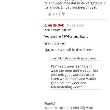
talent weer meestal in de vergetelheid
belandde. En dat frustreert nogal.
+1/-0
Z. on de Bok
5 j
geleden
2291 nieuwsreacties
Voorspel nu PSV-Fortuna Sittard
geen opstelling
Tja, maar wat wil je dan lezen?
open/sluit de onderstaande quote:
PSV haalt weer een talent,
waarvan men niet weet of het
ooit iets gaat worden, maar
laten we er maar vast vanuit
gaan dat het weer een
teleurstelling word?
Zoiets?
Wordt je toch ook niet blij van?