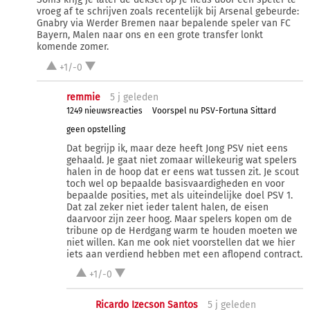
vroeg af te schrijven zoals recentelijk bij Arsenal gebeurde:
Gnabry via Werder Bremen naar bepalende speler van FC
Bayern, Malen naar ons en een grote transfer lonkt
komende zomer.
+1/-0
remmie
5 j
geleden
1249 nieuwsreacties
Voorspel nu PSV-Fortuna Sittard
geen opstelling
Dat begrijp ik, maar deze heeft Jong PSV niet eens
gehaald. Je gaat niet zomaar willekeurig wat spelers
halen in de hoop dat er eens wat tussen zit. Je scout
toch wel op bepaalde basisvaardigheden en voor
bepaalde posities, met als uiteindelijke doel PSV 1.
Dat zal zeker niet ieder talent halen, de eisen
daarvoor zijn zeer hoog. Maar spelers kopen om de
tribune op de Herdgang warm te houden moeten we
niet willen. Kan me ook niet voorstellen dat we hier
iets aan verdiend hebben met een aflopend contract.
+1/-0
Ricardo Izecson Santos
5 j
geleden