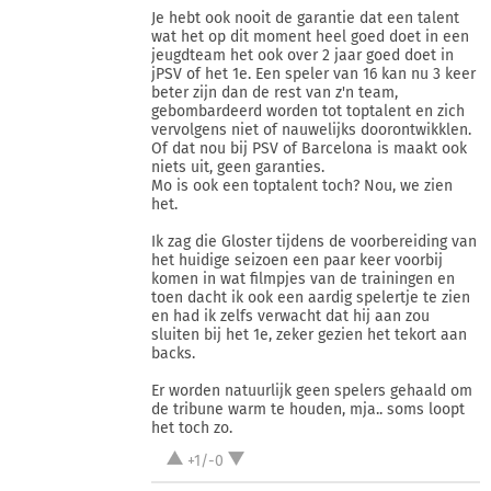
Je hebt ook nooit de garantie dat een talent
wat het op dit moment heel goed doet in een
jeugdteam het ook over 2 jaar goed doet in
jPSV of het 1e. Een speler van 16 kan nu 3 keer
beter zijn dan de rest van z'n team,
gebombardeerd worden tot toptalent en zich
vervolgens niet of nauwelijks doorontwikklen.
Of dat nou bij PSV of Barcelona is maakt ook
niets uit, geen garanties.
Mo is ook een toptalent toch? Nou, we zien
het.
Ik zag die Gloster tijdens de voorbereiding van
het huidige seizoen een paar keer voorbij
komen in wat filmpjes van de trainingen en
toen dacht ik ook een aardig spelertje te zien
en had ik zelfs verwacht dat hij aan zou
sluiten bij het 1e, zeker gezien het tekort aan
backs.
Er worden natuurlijk geen spelers gehaald om
de tribune warm te houden, mja.. soms loopt
het toch zo.
+1/-0