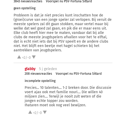
3845 nieuwsreacties
Voorspel nu PSV-Fortuna Sittard
geen opstelling
Probleem is dat je niet precies kunt inschatten hoe de
(groei)curve van een jonge speler zal verlopen. Bij veruit de
meeste spelers zal dit gaan stokken, maar vertel maar bij
welke dat wel goed zal gaan, en pik die er maar eens uit.
Elke club heeft hier mee te maken, vandaar dat bij alle
clubs de meeste jeugdspelers afvallen voor het 1e elftal,
dat is echt niet iets dat bij PSV speelt en de andere clubs
niet. Het blijft een beetje met hagel schieten bij het
aantrekken van jeugdspelers.
+2/-0
glabby
5 j
geleden
208 nieuwsreacties
Voorspel nu PSV-Fortuna Sittard
incomplete opstelling
Precies... 10 talenten.... 1-2 breken door. Die discussie
voert ajax ook met familie nouri.... Die willen 40
miljoen zien.... Terwijl je nooit zult weten of die
jongen echte topper zou worden.
Ihataren moet ook nog veel bewijzen.
+2/-0