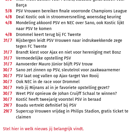
Barça
5/
8
PSV Vrouwen bereiken finale voorronde Champions League
4/
8
Deal Kostic ook in stroomversnelling, woensdag keuring
4/
8
Mondeling akkoord PSV en NEC over Sano, ook Kostic lijkt
naar PSV te komen
4/
8
Drommel keert terug bij FC Twente
31/
7
Rijsbergen leidt PSV Vrouwen naar indrukwekkende zege
tegen FC Twente
31/
7
Brandt kiest voor Ajax en niet voor hereniging met Bosz
31/
7
Vermoedelijke opstelling PSV
31/
7
Aanvoerder Mauro Júnior blijft PSV trouw
30/
7
Sano zet zinnen op PSV, sleutelrol voor zaakwaarnemer
30/
7
PSV laat oog vallen op Ajax-target Van Rooij
30/
7
Ook NEC in de race voor Drommel
30/
7
Heb jij Mijnans al in je favoriete opstelling gezet?
30/
7
Weet PSV opnieuw de Johan Cruijff Schaal te winnen?
30/
7
Kostić heeft tweejarig voorstel PSV in beraad
29/
7
Boadu vertrekt definitief bij PSV
29/
7
Supercup Vrouwen vrijdag in Philips Stadion, gratis ticket te
claimen
Stel hier in welk nieuws jij belangrijk vindt.