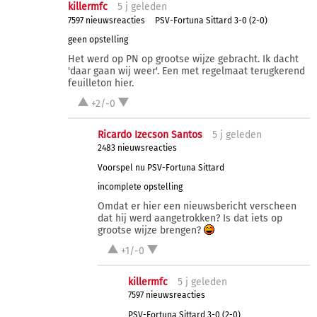
killermfc
5 j
geleden
7597 nieuwsreacties
PSV-Fortuna Sittard 3-0 (2-0)
geen opstelling
Het werd op PN op grootse wijze gebracht. Ik dacht
'daar gaan wij weer'. Een met regelmaat terugkerend
feuilleton hier.
+2/-0
Ricardo Izecson Santos
5 j
geleden
2483 nieuwsreacties
Voorspel nu PSV-Fortuna Sittard
incomplete opstelling
Omdat er hier een nieuwsbericht verscheen
dat hij werd aangetrokken? Is dat iets op
grootse wijze brengen?
+1/-0
killermfc
5 j
geleden
7597 nieuwsreacties
PSV-Fortuna Sittard 3-0 (2-0)