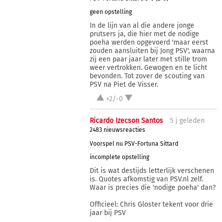
geen opstelling
In de lijn van al die andere jonge
prutsers ja, die hier met de nodige
poeha werden opgevoerd 'maar eerst
zouden aansluiten bij Jong PSV', waarna
zij een paar jaar later met stille trom
weer vertrokken. Gewogen en te licht
bevonden. Tot zover de scouting van
PSV na Piet de Visser.
+2/-0
Ricardo Izecson Santos
5 j
geleden
2483 nieuwsreacties
Voorspel nu PSV-Fortuna Sittard
incomplete opstelling
Dit is wat destijds letterlijk verschenen
is. Quotes afkomstig van PSV.nl zelf.
Waar is precies die 'nodige poeha' dan?
Officieel: Chris Gloster tekent voor drie
jaar bij PSV