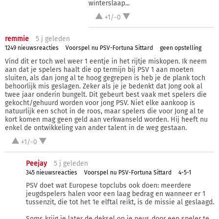
winterslaap...
+1/-0
remmie
5 j
geleden
1249 nieuwsreacties
Voorspel nu PSV-Fortuna Sittard
geen opstelling
Vind dit er toch wel weer 1 eentje in het rijtje miskopen. Ik neem
aan dat je spelers haalt die op termijn bij PSV 1 aan moeten
sluiten, als dan jong al te hoog gegrepen is heb je de plank toch
behoorlijk mis geslagen. Zeker als je je bedenkt dat Jong ook al
twee jaar onderin bungelt. Dit gebeurt best vaak met spelers die
gekocht/gehuurd worden voor jong PSV. Niet elke aankoop is
natuurlijk een schot in de roos, maar spelers die voor Jong al te
kort komen mag geen geld aan verkwanseld worden. Hij heeft nu
enkel de ontwikkeling van ander talent in de weg gestaan.
+1/-0
Peejay
5 j
geleden
345 nieuwsreacties
Voorspel nu PSV-Fortuna Sittard
4-5-1
PSV doet wat Europese topclubs ook doen: meerdere
jeugdspelers halen voor een laag bedrag en wanneer er 1
tussenzit, die tot het 1e elftal reikt, is de missie al geslaagd.
Soms krijg je later de deksel op je neus door een speler te