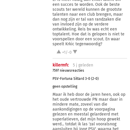
een succes te worden. Ook de beste
scouts ter wereld kunnen de grootste
talenten naar een club brengen, maar
dan nog zijn er tal van randzaken die
van invloed zijn op de verdere
ontwikkeling. Reis bv was echt een
toptalent. Hoe dat is gelopen is niet te
voorspellen door een scout. En waar
speelt Krkic tegenwoordig?
+1/-0
killermfc
5 j
geleden
7597 nieuwsreacties
PSV-Fortuna Sittard 3-0 (2-0)
geen opstelling
Maar ik heb door de jaren heen, ook op
het oude vertrouwde PN maar daar in
mindere mate, zoveel van die
aankondigingen op de voorpagina
gelezen en meestal gelardeerd met
superlatieven, dat mijn hoop gewekt
werd... totdat ik las 'zal vooralsnog
aansluiten bij Jong PSV', waarna het