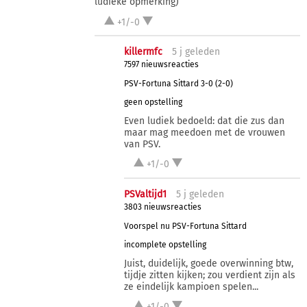
ludieke opmerking)
+1/-0
killermfc
5 j
geleden
7597 nieuwsreacties
PSV-Fortuna Sittard 3-0 (2-0)
geen opstelling
Even ludiek bedoeld: dat die zus dan
maar mag meedoen met de vrouwen
van PSV.
+1/-0
PSValtijd1
5 j
geleden
3803 nieuwsreacties
Voorspel nu PSV-Fortuna Sittard
incomplete opstelling
Juist, duidelijk, goede overwinning btw,
tijdje zitten kijken; zou verdient zijn als
ze eindelijk kampioen spelen...
+1/-0