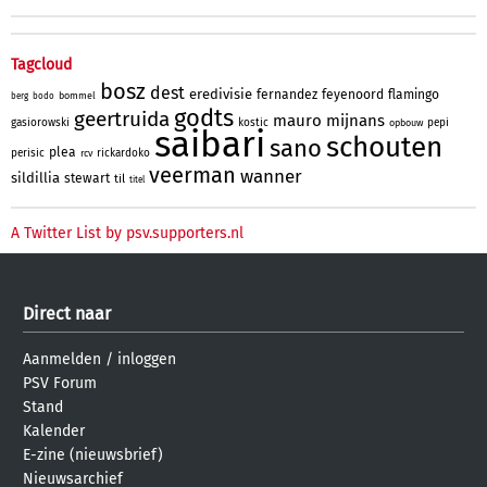
Tagcloud
bosz
dest
eredivisie
fernandez
feyenoord
flamingo
bommel
berg
bodo
godts
geertruida
mauro
mijnans
gasiorowski
kostic
pepi
opbouw
saibari
schouten
sano
plea
perisic
rickardoko
rcv
veerman
wanner
sildillia
stewart
til
titel
A Twitter List by psv.supporters.nl
Direct naar
Aanmelden
/
inloggen
PSV Forum
Stand
Kalender
E-zine (nieuwsbrief)
Nieuwsarchief