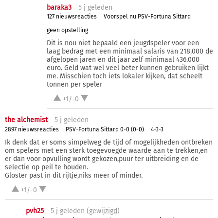
baraka3
5 j
geleden
127 nieuwsreacties
Voorspel nu PSV-Fortuna Sittard
geen opstelling
Dit is nou niet bepaald een jeugdspeler voor een
laag bedrag met een minimaal salaris van 218.000 de
afgelopen jaren en dit jaar zelf minimaal 436.000
euro. Geld wat wel veel beter kunnen gebruiken lijkt
me. Misschien toch iets lokaler kijken, dat scheelt
tonnen per speler
+1/-0
the alchemist
5 j
geleden
2897 nieuwsreacties
PSV-Fortuna Sittard 0-0 (0-0)
4-3-3
Ik denk dat er soms simpelweg de tijd of mogelijkheden ontbreken
om spelers met een sterk toegevoegde waarde aan te trekken,en
er dan voor opvulling wordt gekozen,puur ter uitbreiding en de
selectie op peil te houden.
Gloster past in dit rijtje,niks meer of minder.
+1/-0
pvh25
5 j
geleden (
gewijzigd
)