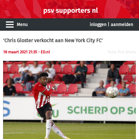
Menu
inloggen
|
aanmelden
'Chris Gloster verkocht aan New York City FC'
18 maart 2021 21:35
- ED.nl
Foto: Pro Shots