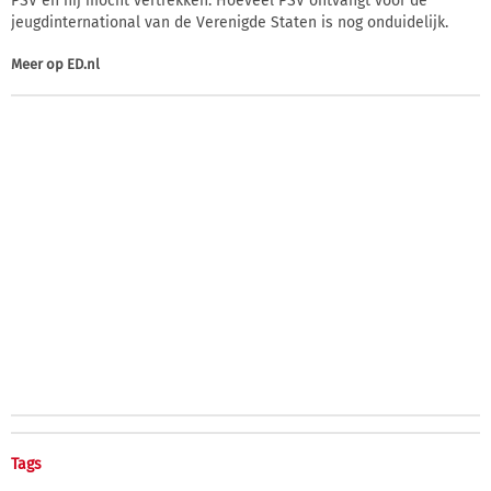
PSV en hij mocht vertrekken. Hoeveel PSV ontvangt voor de
jeugdinternational van de Verenigde Staten is nog onduidelijk.
Meer op
ED.nl
Tags