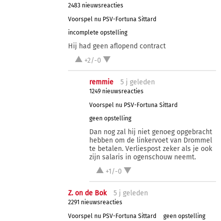
2483 nieuwsreacties
Voorspel nu PSV-Fortuna Sittard
incomplete opstelling
Hij had geen aflopend contract
+2/-0
remmie
5 j
geleden
1249 nieuwsreacties
Voorspel nu PSV-Fortuna Sittard
geen opstelling
Dan nog zal hij niet genoeg opgebracht
hebben om de linkervoet van Drommel
te betalen. Verliespost zeker als je ook
zijn salaris in ogenschouw neemt.
+1/-0
Z. on de Bok
5 j
geleden
2291 nieuwsreacties
Voorspel nu PSV-Fortuna Sittard
geen opstelling