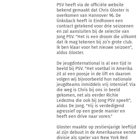
PSV heeft via de officiële website
bekend gemaakt dat Chris Gloster is
overkomen van Hannover 96. De
linksback heeft in Eindhoven een
contract getekend voor drie seizoenen
en zal aansluiten bij de selectie van
Jong PSV. "Het is een droom die uitkomt
dat ik mag tekenen bij zo’n grote club.
Ik ben klaar voor het nieuwe seizoen",
aldus Gloster.
De jeugdinternational is al een tijd in
beeld bij PSV. "Het voetbal in Amerika
zit al een poosje in de lift en daarom
volgen wij bijvoorbeeld hun nationale
jeugdteams inmiddels vrij intensief. Via
die weg is Chris bij ons in beeld
gekomen, net als eerder Richie
Ledezma die ook bij Jong PSV speelt",
aldus De Jong. "Hij is verdedigend
agressief op een goede manier en
heeft een drive naar voren."
Gloster maakte op zestienjarige leeftijd
al zijn debuut in de Amerikaanse eerste
divisie als speler van New York Red