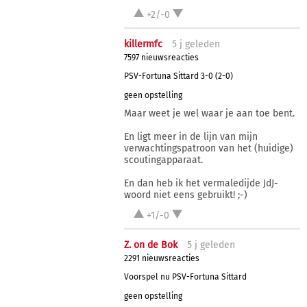
+2/-0
killermfc
5 j
geleden
7597 nieuwsreacties
PSV-Fortuna Sittard 3-0 (2-0)
geen opstelling
Maar weet je wel waar je aan toe bent.
En ligt meer in de lijn van mijn
verwachtingspatroon van het (huidige)
scoutingapparaat.
En dan heb ik het vermaledijde JdJ-
woord niet eens gebruikt! ;-)
+1/-0
Z. on de Bok
5 j
geleden
2291 nieuwsreacties
Voorspel nu PSV-Fortuna Sittard
geen opstelling