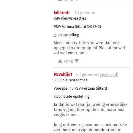
killermfc
5 j
geleden
7597 nieuwsreacties
PSV-Fortuna Sittard 3-0 (2-0)
geen opstelling
Misschien dat de vrouwen dan ook
opgepikt worden op dit PN... alhoewel
zal wel weer niet.
+1/-0
PSValtijd1
5 j
geleden (
gewijzigd
)
3803 nieuwsreacties
Voorspel nu PSV-Fortuna Sittard
incomplete opstelling
Ja dat is wel raar ja, weinig vrouwelijke
fans vlg mij hier op de site, maar msn
vergis ik me...
Jong ook weer gewonnen... ook niets te
zien hier, msn zijn de moderators in