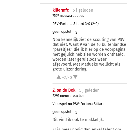
killermfc
5 j
geleden
7597 nieuwsreacties
PSV-Fortuna Sittard 3-0 (2-0)
geen opstelling
Nou kennelijk ziet de scouting van PSV
dat niet. Want 9 van de 10 buitenlandse
"pareltjes" die ik hier op de voorpagina
met gejuich heb zien worden onthaald,
worden later geruisloos weer
afgevoerd. Met Madueke wellicht als
grote uitzondering.
+2/-0
Z. on de Bok
5 j
geleden
2291 nieuwsreacties
Voorspel nu PSV-Fortuna Sittard
geen opstelling
Dit vind ik ook te makkelijk.
Er is meer nodig dan enkel talent om