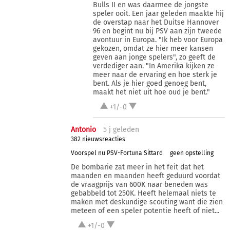
Bulls II en was daarmee de jongste
speler ooit. Een jaar geleden maakte hij
de overstap naar het Duitse Hannover
96 en begint nu bij PSV aan zijn tweede
avontuur in Europa. "Ik heb voor Europa
gekozen, omdat ze hier meer kansen
geven aan jonge spelers", zo geeft de
verdediger aan. "In Amerika kijken ze
meer naar de ervaring en hoe sterk je
bent. Als je hier goed genoeg bent,
maakt het niet uit hoe oud je bent."
+1/-0
Antonio
5 j
geleden
382 nieuwsreacties
Voorspel nu PSV-Fortuna Sittard
geen opstelling
De bombarie zat meer in het feit dat het
maanden en maanden heeft geduurd voordat
de vraagprijs van 600K naar beneden was
gebabbeld tot 250K. Heeft helemaal niets te
maken met deskundige scouting want die zien
meteen of een speler potentie heeft of niet...
+1/-0