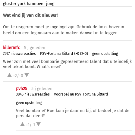
gloster
york
hannover
jong
Wat vind jij van dit nieuws?
Om te reageren moet je ingelogd zijn. Gebruik de links bovenin
beeld om een loginnaam aan te maken danwel in te loggen.
killermfc
5 j
geleden
7597 nieuwsreacties
PSV-Fortuna Sittard 3-0 (2-0)
geen opstelling
Weer zo'n met veel bombarie gepresenteerd talent dat uiteindelijk
veel tekort komt. What's new?
+2/-0
pvh25
5 j
geleden
3845 nieuwsreacties
Voorspel nu PSV-Fortuna Sittard
geen opstelling
Veel bombarie? Hoe kom je daar nu bij, of bedoel je dat de
pers dat deed?
+1/-1