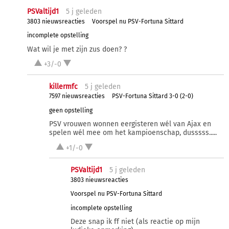
PSValtijd1
5 j
geleden
3803 nieuwsreacties
Voorspel nu PSV-Fortuna Sittard
incomplete opstelling
Wat wil je met zijn zus doen? ?
+3/-0
killermfc
5 j
geleden
7597 nieuwsreacties
PSV-Fortuna Sittard 3-0 (2-0)
geen opstelling
PSV vrouwen wonnen eergisteren wél van Ajax en
spelen wél mee om het kampioenschap, dusssss.....
+1/-0
PSValtijd1
5 j
geleden
3803 nieuwsreacties
Voorspel nu PSV-Fortuna Sittard
incomplete opstelling
Deze snap ik ff niet (als reactie op mijn