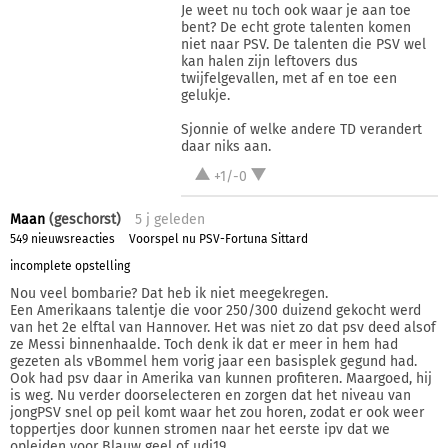
Je weet nu toch ook waar je aan toe
bent? De echt grote talenten komen
niet naar PSV. De talenten die PSV wel
kan halen zijn leftovers dus
twijfelgevallen, met af en toe een
gelukje.
Sjonnie of welke andere TD verandert
daar niks aan.
+1/-0
Maan
(geschorst)
5 j
geleden
549 nieuwsreacties
Voorspel nu PSV-Fortuna Sittard
incomplete opstelling
Nou veel bombarie? Dat heb ik niet meegekregen.
Een Amerikaans talentje die voor 250/300 duizend gekocht werd
van het 2e elftal van Hannover. Het was niet zo dat psv deed alsof
ze Messi binnenhaalde. Toch denk ik dat er meer in hem had
gezeten als vBommel hem vorig jaar een basisplek gegund had.
Ook had psv daar in Amerika van kunnen profiteren. Maargoed, hij
is weg. Nu verder doorselecteren en zorgen dat het niveau van
jongPSV snel op peil komt waar het zou horen, zodat er ook weer
toppertjes door kunnen stromen naar het eerste ipv dat we
opleiden voor Blauw geel of udi19