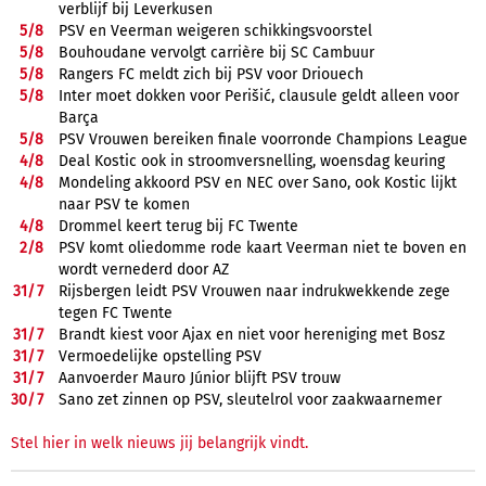
verblijf bij Leverkusen
5/
8
PSV en Veerman weigeren schikkingsvoorstel
5/
8
Bouhoudane vervolgt carrière bij SC Cambuur
5/
8
Rangers FC meldt zich bij PSV voor Driouech
5/
8
Inter moet dokken voor Perišić, clausule geldt alleen voor
Barça
5/
8
PSV Vrouwen bereiken finale voorronde Champions League
4/
8
Deal Kostic ook in stroomversnelling, woensdag keuring
4/
8
Mondeling akkoord PSV en NEC over Sano, ook Kostic lijkt
naar PSV te komen
4/
8
Drommel keert terug bij FC Twente
2/
8
PSV komt oliedomme rode kaart Veerman niet te boven en
wordt vernederd door AZ
31/
7
Rijsbergen leidt PSV Vrouwen naar indrukwekkende zege
tegen FC Twente
31/
7
Brandt kiest voor Ajax en niet voor hereniging met Bosz
31/
7
Vermoedelijke opstelling PSV
31/
7
Aanvoerder Mauro Júnior blijft PSV trouw
30/
7
Sano zet zinnen op PSV, sleutelrol voor zaakwaarnemer
Stel hier in welk nieuws jij belangrijk vindt.