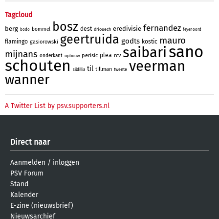
Tagcloud
bosz
fernandez
berg
eredivisie
dest
bommel
driouech
bodo
feyenoord
geertruida
mauro
godts
flamingo
kostic
gasiorowski
sano
saibari
mijnans
plea
perisic
rcv
onderkant
opbouw
schouten
veerman
til
tillman
twente
sildillia
wanner
A Twitter List by psv.supporters.nl
Direct naar
Aanmelden
/
inloggen
PSV Forum
Stand
Kalender
E-zine (nieuwsbrief)
Nieuwsarchief