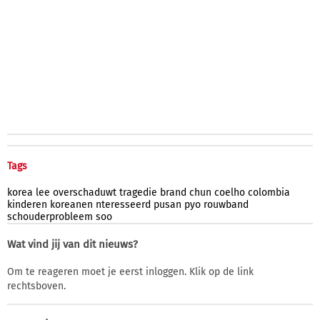
Tags
korea
lee
overschaduwt
tragedie
brand
chun
coelho
colombia
kinderen
koreanen
nteresseerd
pusan
pyo
rouwband
schouderprobleem
soo
Wat vind jij van dit nieuws?
Om te reageren moet je eerst inloggen. Klik op de link
rechtsboven.