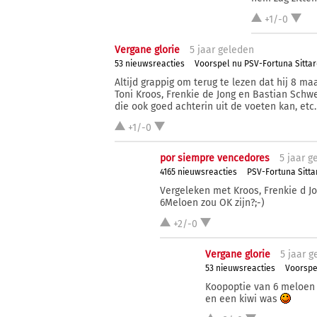
+1/-0
Vergane glorie
5 j
aar
geleden
53 nieuwsreacties
Voorspel nu PSV-Fortuna Sitta
Altijd grappig om terug te lezen dat hij 8 
Toni Kroos, Frenkie de Jong en Bastian Schw
die ook goed achterin uit de voeten kan, etc.
+1/-0
por siempre vencedores
5 j
aar
ge
4165 nieuwsreacties
PSV-Fortuna Sittar
Vergeleken met Kroos, Frenkie d J
6Meloen zou OK zijn?;-)
+2/-0
Vergane glorie
5 j
aar
g
53 nieuwsreacties
Voorspe
Koopoptie van 6 meloen z
en een kiwi was