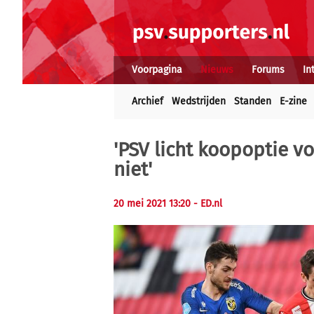
Voorpagina
Nieuws
Forums
In
Archief
Wedstrijden
Standen
E-zine
'PSV licht koopoptie vo
niet'
20 mei 2021 13:20
- ED.nl