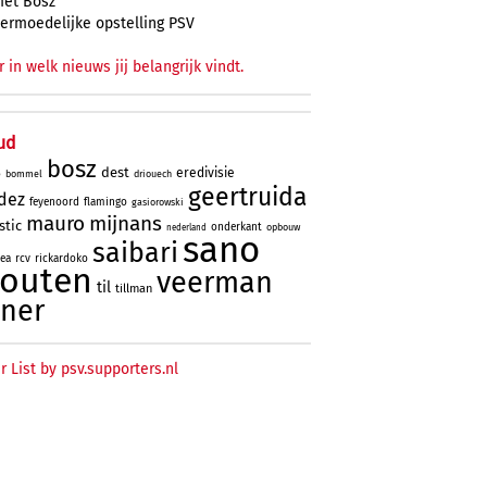
et Bosz
ermoedelijke opstelling PSV
r in welk nieuws jij belangrijk vindt.
ud
bosz
dest
eredivisie
bommel
driouech
o
geertruida
dez
feyenoord
flamingo
gasiorowski
mauro
mijnans
stic
onderkant
opbouw
nederland
sano
saibari
lea
rcv
rickardoko
houten
veerman
til
tillman
ner
r List by psv.supporters.nl