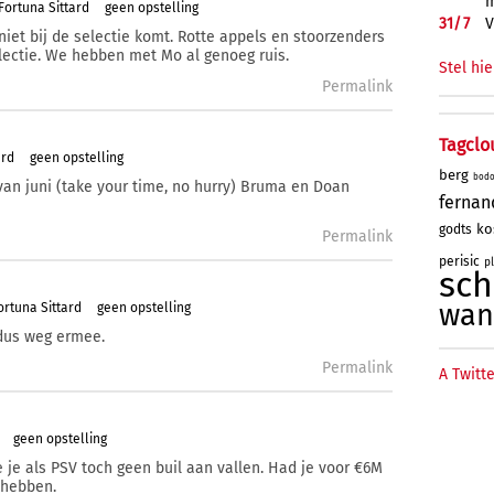
m
Fortuna Sittard
geen opstelling
31/
7
V
iet bij de selectie komt. Rotte appels en stoorzenders
lectie. We hebben met Mo al genoeg ruis.
Stel hie
Permalink
Tagclo
ard
geen opstelling
berg
bod
van juni (take your time, no hurry) Bruma en Doan
fernan
ko
godts
Permalink
perisic
p
sc
wan
rtuna Sittard
geen opstelling
 dus weg ermee.
Permalink
A Twitte
geen opstelling
e je als PSV toch geen buil aan vallen. Had je voor €6M
 hebben.