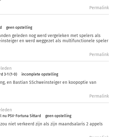
Permalink
rd
geen opstelling
maanden geleden nog werd vergeleken met spelers als
einsteiger en werd weggezet als multifunctionele speler
Permalink
leden
d 3-1 (1-0)
incomplete opstelling
ong, en Bastian SSchweinsteiger en koopoptie van
Permalink
eleden
l nu PSV-Fortuna Sittard
geen opstelling
ou niet verkeerd zijn als zijn maandsalaris 2 appels