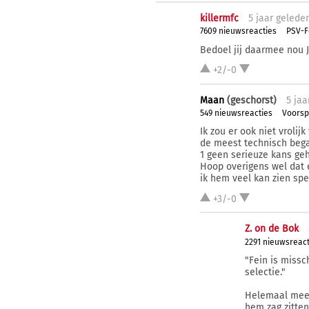
killermfc
5 j
aar
gelede
7609 nieuwsreacties
PSV-F
Bedoel jij daarmee nou J
+2/-0
Maan
(geschorst)
5 j
aa
549 nieuwsreacties
Voorsp
Ik zou er ook niet vrolij
de meest technisch bega
1 geen serieuze kans geh
Hoop overigens wel dat 
ik hem veel kan zien spe
+3/-0
Z. on de Bok
2291 nieuwsreact
"Fein is missc
selectie."
Helemaal mee e
hem zag zitten