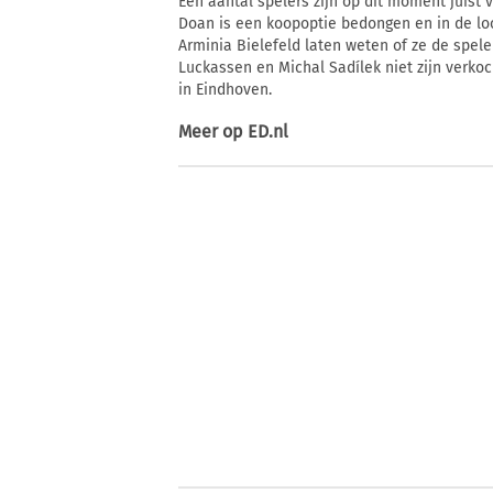
Een aantal spelers zijn op dit moment juist 
Doan is een koopoptie bedongen en in de loo
Arminia Bielefeld laten weten of ze de speler
Luckassen en Michal Sadílek niet zijn verkoc
in Eindhoven.
Meer op
ED.nl