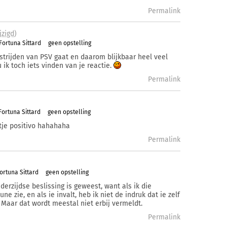
Permalink
jzigd
)
Fortuna Sittard
geen opstelling
edstrijden van PSV gaat en daarom blijkbaar heel veel
 ik toch iets vinden van je reactie.
Permalink
ortuna Sittard
geen opstelling
rtje positivo hahahaha
Permalink
ortuna Sittard
geen opstelling
ederzijdse beslissing is geweest, want als ik die
e zie, en als ie invalt, heb ik niet de indruk dat ie zelf
r. Maar dat wordt meestal niet erbij vermeldt.
Permalink