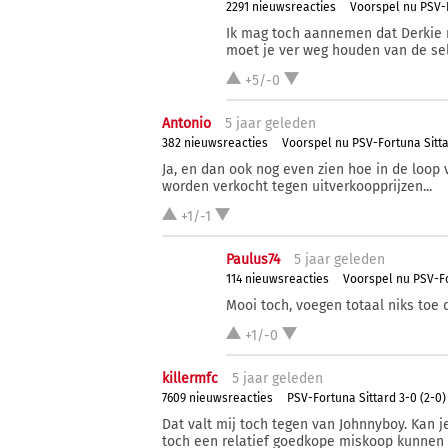
2291 nieuwsreacties
Voorspel nu PSV-
Ik mag toch aannemen dat Derkie n
moet je ver weg houden van de se
+5/-0
Antonio
5 j
aar
geleden
382 nieuwsreacties
Voorspel nu PSV-Fortuna Sitt
Ja, en dan ook nog even zien hoe in de loop 
worden verkocht tegen uitverkoopprijzen...
+1/-1
Paulus74
5 j
aar
geleden
114 nieuwsreacties
Voorspel nu PSV-Fo
Mooi toch, voegen totaal niks toe
+1/-0
killermfc
5 j
aar
geleden
7609 nieuwsreacties
PSV-Fortuna Sittard 3-0 (2-0)
Dat valt mij toch tegen van Johnnyboy. Kan j
toch een relatief goedkope miskoop kunnen