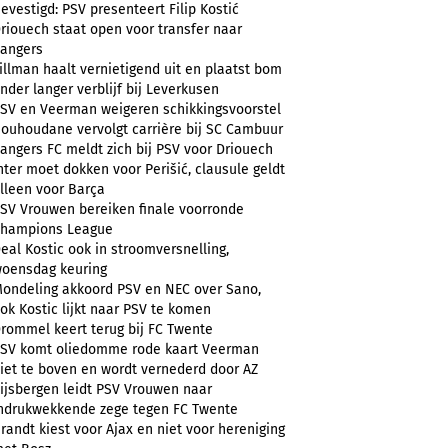
evestigd: PSV presenteert Filip Kostić
riouech staat open voor transfer naar
angers
illman haalt vernietigend uit en plaatst bom
nder langer verblijf bij Leverkusen
SV en Veerman weigeren schikkingsvoorstel
ouhoudane vervolgt carrière bij SC Cambuur
angers FC meldt zich bij PSV voor Driouech
nter moet dokken voor Perišić, clausule geldt
lleen voor Barça
SV Vrouwen bereiken finale voorronde
hampions League
eal Kostic ook in stroomversnelling,
oensdag keuring
ondeling akkoord PSV en NEC over Sano,
ok Kostic lijkt naar PSV te komen
rommel keert terug bij FC Twente
SV komt oliedomme rode kaart Veerman
iet te boven en wordt vernederd door AZ
ijsbergen leidt PSV Vrouwen naar
ndrukwekkende zege tegen FC Twente
randt kiest voor Ajax en niet voor hereniging