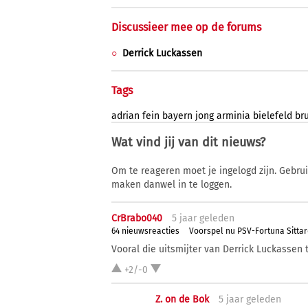
Discussieer mee op de forums
Derrick Luckassen
Tags
adrian
fein
bayern
jong
arminia
bielefeld
br
Wat vind jij van dit nieuws?
Om te reageren moet je ingelogd zijn. Gebru
maken danwel in te loggen.
CrBrabo040
5 j
aar
geleden
64 nieuwsreacties
Voorspel nu PSV-Fortuna Sitta
Vooral die uitsmijter van Derrick Luckassen 
+2/-0
Z. on de Bok
5 j
aar
geleden