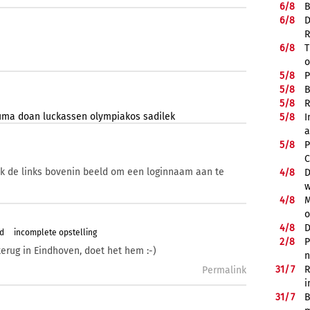
6/
8
B
6/
8
D
R
6/
8
T
o
5/
8
P
5/
8
B
5/
8
R
uma
doan
luckassen
olympiakos
sadilek
5/
8
I
a
5/
8
P
C
ik de links bovenin beeld om een loginnaam aan te
4/
8
D
w
4/
8
M
o
4/
8
D
rd
incomplete opstelling
2/
8
P
terug in Eindhoven, doet het hem :-)
n
31/
7
R
Permalink
i
31/
7
B