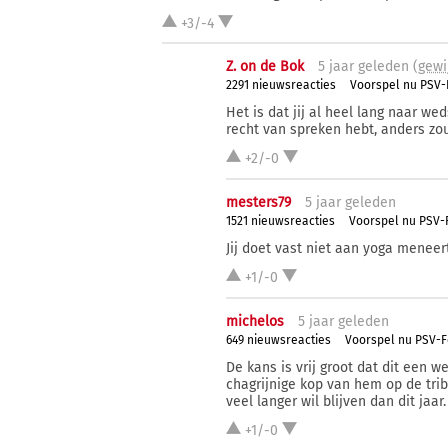
+3/-4
Z. on de Bok
5 j
aar
geleden (
gewi
2291 nieuwsreacties
Voorspel nu PSV-
Het is dat jij al heel lang naar w
recht van spreken hebt, anders zou
+2/-0
mesters79
5 j
aar
geleden
1521 nieuwsreacties
Voorspel nu PSV-F
Jij doet vast niet aan yoga menee
+1/-0
michelos
5 j
aar
geleden
649 nieuwsreacties
Voorspel nu PSV-F
De kans is vrij groot dat dit een w
chagrijnige kop van hem op de tribun
veel langer wil blijven dan dit jaa
+1/-0