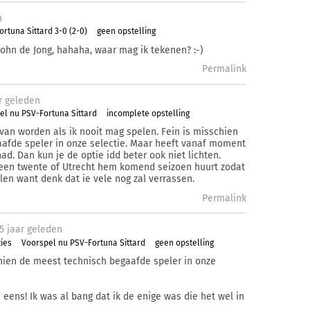
n
ortuna Sittard 3-0 (2-0)
geen opstelling
ohn de Jong, hahaha, waar mag ik tekenen? :-)
Permalink
r
geleden
el nu PSV-Fortuna Sittard
incomplete opstelling
k van worden als ik nooit mag spelen. Fein is misschien
afde speler in onze selectie. Maar heeft vanaf moment
ad. Dan kun je de optie idd beter ook niet lichten.
een twente of Utrecht hem komend seizoen huurt zodat
len want denk dat ie vele nog zal verrassen.
Permalink
5 j
aar
geleden
ies
Voorspel nu PSV-Fortuna Sittard
geen opstelling
hien de meest technisch begaafde speler in onze
ens! Ik was al bang dat ik de enige was die het wel in
.