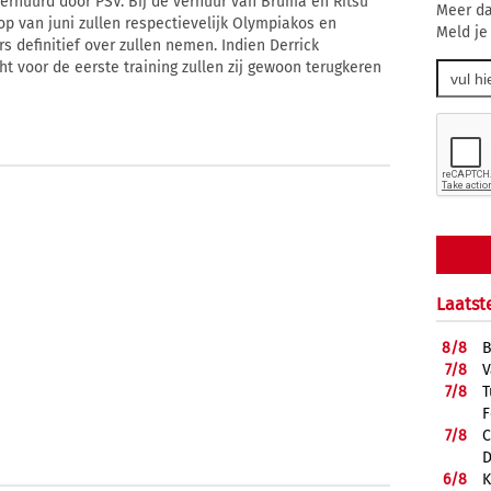
verhuurd door PSV. Bij de verhuur van Bruma en Ritsu
Meer da
p van juni zullen respectievelijk Olympiakos en
Meld je
s definitief over zullen nemen. Indien Derrick
ht voor de eerste training zullen zij gewoon terugkeren
Laatst
8/
8
B
7/
8
V
7/
8
T
F
7/
8
C
D
6/
8
K