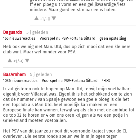
ff een ploeg uit vorm en een gelijkwaardige/iets
mindere. Maar goed eerst maar eens halen.
+1/-0
Daguardo
5 j
geleden
166 nieuwsreacties
Voorspel nu PSV-Fortuna Sittard
geen opstelling
Heb ook weinig met Man. Utd, dus op zich mooi dat een kleinere
club wint. Maar wel minder voor PSV.
+1/-0
BasArnhem
5 j
geleden
1036 nieuwsreacties
Voorspel nu PSV-Fortuna Sittard
4-3-3
Ik zat gisteren ook te hopen op Man Utd, terwijl mijn voetbalhart
eigenlijk voor Villareal was. Eigenlijk is het schokkend om te zien
dat de nummer 7 van Spanje gewoon een goeie ploeg is die het
een topclub als Man Utd. heel moeilijk kan maken en een
Europese finale kan winnen, terwijl wij als club met de ambitie tot
de top 32 te horen er 4 om ons oren krijgen als we een potje in
Griekenland moeten voetballen.
Het PSV van dit jaar zou nooit dit voorronde-traject voor de CL
overleven. Die eerste ronde spelen we in mijn ogen tegen