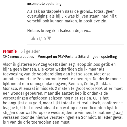
incomplete opstelling
Als zak aardappelen naar de grond... totaal geen
overtuiging; als hij 3 x was blijven staan, had hij t
verschil ook kunnen maken, in positieve zin.
Helaas kreeg ik n Isakson deja vu...
+1/-0
remmie
5 j
geleden
1249 nieuwsreacties
Voorspel nu PSV-Fortuna Sittard
geen opstelling
Alsof ik gisteren PSV zag voetballen zeg. Hoop zinloos getik en
bijna geen kansen. Die extra wedstrijden zie ik maar als
toevoeging van de voorbereiding aan het seizoen. Met onze
ambities moet die 2e voorronde wel te doen zijn. De derde ronde
lijkt me al een onmogelijke opgave, Benfica, Celtic, Shaktar,
Monaco. Allemaal inmiddels 2 maten te groot voor PSV, of er moet
een wonder gebeuren, maar die aanzet heb ik ondanks de
verbeteringen afgelopen seizoen nog niet gezien. CL is het
belangrijkst qua geld, maar lijkt totaal niet realistisch, conference
league lijkt het meest ideaal om wat op de coëfficiënten lijst te
stijgen door wat Europese wedstrijden te winnen. Ik laat me graag
verassen door de nieuwe versterkingen en Schmidt. In ieder geval
is 1 van de drie toernooien een must.