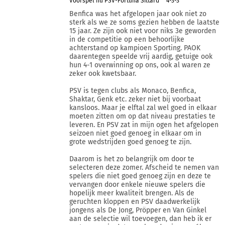
Voorspel nu PSV-Fortuna Sittard
4-3-3
Benfica was het afgelopen jaar ook niet zo
sterk als we ze soms gezien hebben de laatste
15 jaar. Ze zijn ook niet voor niks 3e geworden
in de competitie op een behoorlijke
achterstand op kampioen Sporting. PAOK
daarentegen speelde vrij aardig, getuige ook
hun 4-1 overwinning op ons, ook al waren ze
zeker ook kwetsbaar.
PSV is tegen clubs als Monaco, Benfica,
Shaktar, Genk etc. zeker niet bij voorbaat
kansloos. Maar je elftal zal wel goed in elkaar
moeten zitten om op dat niveau prestaties te
leveren. En PSV zat in mijn ogen het afgelopen
seizoen niet goed genoeg in elkaar om in
grote wedstrijden goed genoeg te zijn.
Daarom is het zo belangrijk om door te
selecteren deze zomer. Afscheid te nemen van
spelers die niet goed genoeg zijn en deze te
vervangen door enkele nieuwe spelers die
hopelijk meer kwaliteit brengen. Als de
geruchten kloppen en PSV daadwerkelijk
jongens als De Jong, Pröpper en Van Ginkel
aan de selectie wil toevoegen, dan heb ik er