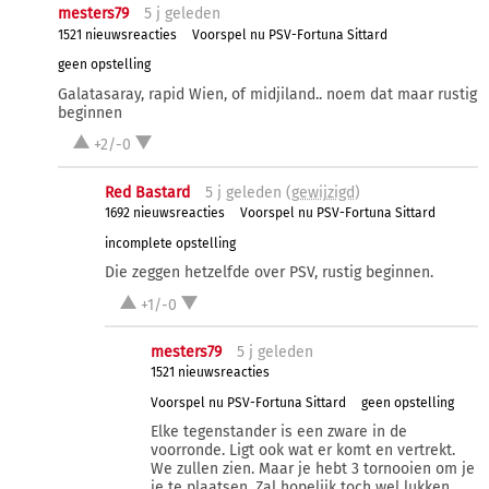
mesters79
5 j
geleden
1521 nieuwsreacties
Voorspel nu PSV-Fortuna Sittard
geen opstelling
Galatasaray, rapid Wien, of midjiland.. noem dat maar rustig
beginnen
+2/-0
Red Bastard
5 j
geleden (
gewijzigd
)
1692 nieuwsreacties
Voorspel nu PSV-Fortuna Sittard
incomplete opstelling
Die zeggen hetzelfde over PSV, rustig beginnen.
+1/-0
mesters79
5 j
geleden
1521 nieuwsreacties
Voorspel nu PSV-Fortuna Sittard
geen opstelling
Elke tegenstander is een zware in de
voorronde. Ligt ook wat er komt en vertrekt.
We zullen zien. Maar je hebt 3 tornooien om je
je te plaatsen. Zal hopelijk toch wel lukken .