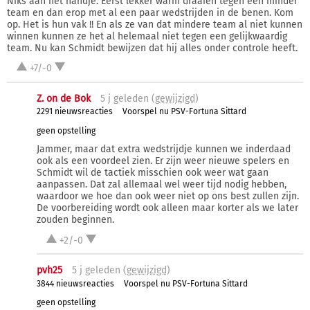
Niks aan het handje. Eerst lekker warm draaien tegen een minder
team en dan erop met al een paar wedstrijden in de benen. Kom
op. Het is hun vak !! En als ze van dat mindere team al niet kunnen
winnen kunnen ze het al helemaal niet tegen een gelijkwaardig
team. Nu kan Schmidt bewijzen dat hij alles onder controle heeft.
+7/-0
Z. on de Bok
5 j
geleden (
gewijzigd
)
2291 nieuwsreacties
Voorspel nu PSV-Fortuna Sittard
geen opstelling
Jammer, maar dat extra wedstrijdje kunnen we inderdaad
ook als een voordeel zien. Er zijn weer nieuwe spelers en
Schmidt wil de tactiek misschien ook weer wat gaan
aanpassen. Dat zal allemaal wel weer tijd nodig hebben,
waardoor we hoe dan ook weer niet op ons best zullen zijn.
De voorbereiding wordt ook alleen maar korter als we later
zouden beginnen.
+2/-0
pvh25
5 j
geleden (
gewijzigd
)
3844 nieuwsreacties
Voorspel nu PSV-Fortuna Sittard
geen opstelling