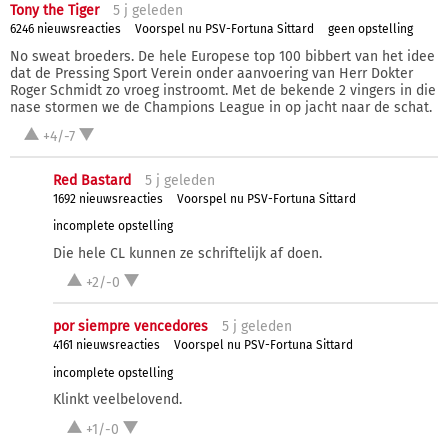
Tony the Tiger
5 j
geleden
6246 nieuwsreacties
Voorspel nu PSV-Fortuna Sittard
geen opstelling
No sweat broeders. De hele Europese top 100 bibbert van het idee
dat de Pressing Sport Verein onder aanvoering van Herr Dokter
Roger Schmidt zo vroeg instroomt. Met de bekende 2 vingers in die
nase stormen we de Champions League in op jacht naar de schat.
+4/-7
Red Bastard
5 j
geleden
1692 nieuwsreacties
Voorspel nu PSV-Fortuna Sittard
incomplete opstelling
Die hele CL kunnen ze schriftelijk af doen.
+2/-0
por siempre vencedores
5 j
geleden
4161 nieuwsreacties
Voorspel nu PSV-Fortuna Sittard
incomplete opstelling
Klinkt veelbelovend.
+1/-0