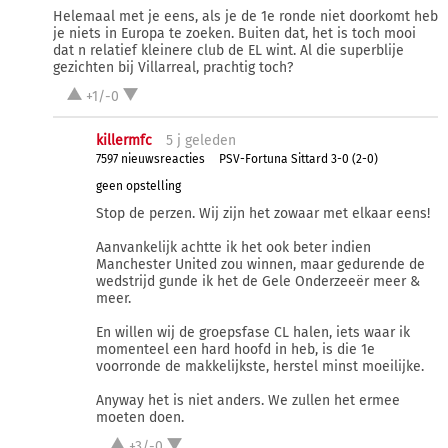
Helemaal met je eens, als je de 1e ronde niet doorkomt heb
je niets in Europa te zoeken. Buiten dat, het is toch mooi
dat n relatief kleinere club de EL wint. Al die superblije
gezichten bij Villarreal, prachtig toch?
+1/-0
killermfc
5 j
geleden
7597 nieuwsreacties
PSV-Fortuna Sittard 3-0 (2-0)
geen opstelling
Stop de perzen. Wij zijn het zowaar met elkaar eens!
Aanvankelijk achtte ik het ook beter indien
Manchester United zou winnen, maar gedurende de
wedstrijd gunde ik het de Gele Onderzeeër meer &
meer.
En willen wij de groepsfase CL halen, iets waar ik
momenteel een hard hoofd in heb, is die 1e
voorronde de makkelijkste, herstel minst moeilijke.
Anyway het is niet anders. We zullen het ermee
moeten doen.
+3/-0