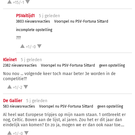
+15/-1
PSValtijd1
5 j
geleden
3803 nieuwsreacties
Voorspel nu PSV-Fortuna Sittard
incomplete opstelling
???
+1/-0
Kleine1
5 j
geleden
2382 nieuwsreacties
Voorspel nu PSV-Fortuna Sittard
geen opstelling
Nou nou ... volgende keer toch maar beter 3e worden in de
competitie??
+1/-2
De Gallier
5 j
geleden
583 nieuwsreacties
Voorspel nu PSV-Fortuna Sittard
geen opstelling
Al heel wat Europese tripjes op mijn naam staan. 1 ontbreekt er
nog, Celtic. Boven aan de lijst, al jaren. Zou het er dit jaar dan
eindelijk van komen? En zo ja, mogen we er dan ook naar toe....
+1/-0