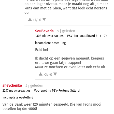
op een lager niveau, maar je maakt nog altijd meer
kans dan met de Ghea, want dat leek echt nergens
op.
+1/-0
SouBavaria
5 j
geleden
1308 nieuwsreacties
PSV-Fortuna Sittard 3-1 (1-0)
incomplete opstelling
Echt he!
Ik dacht op een gegeven moment; keepers
eruit, we gaan latje trappen!
Maar ze mochten er even later ook echt uit..
+2/-0
shevchenko
5 j
geleden
2297 nieuwsreacties
Voorspel nu PSV-Fortuna Sittard
incomplete opstelling
Van de Bank weer 120 minuten gespeeld. Die kan Frons mooi
optellen bij die 4000!