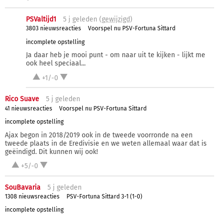
PSValtijd1
5 j
geleden (
gewijzigd
)
3803 nieuwsreacties
Voorspel nu PSV-Fortuna Sittard
incomplete opstelling
Ja daar heb je mooi punt - om naar uit te kijken - lijkt me
ook heel speciaal...
+1/-0
Rico Suave
5 j
geleden
41 nieuwsreacties
Voorspel nu PSV-Fortuna Sittard
incomplete opstelling
Ajax begon in 2018/2019 ook in de tweede voorronde na een
tweede plaats in de Eredivisie en we weten allemaal waar dat is
geëindigd. Dit kunnen wij ook!
+5/-0
SouBavaria
5 j
geleden
1308 nieuwsreacties
PSV-Fortuna Sittard 3-1 (1-0)
incomplete opstelling