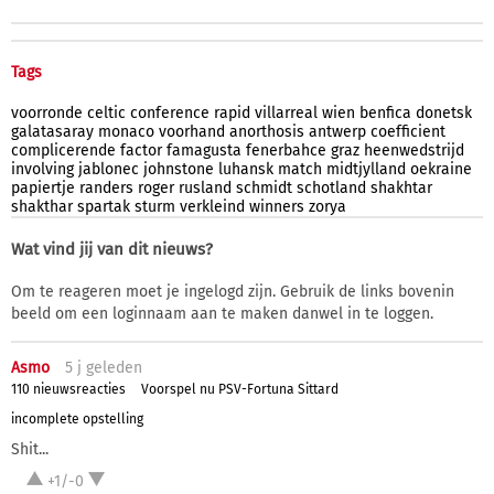
Tags
voorronde
celtic
conference
rapid
villarreal
wien
benfica
donetsk
galatasaray
monaco
voorhand
anorthosis
antwerp
coefficient
complicerende
factor
famagusta
fenerbahce
graz
heenwedstrijd
involving
jablonec
johnstone
luhansk
match
midtjylland
oekraine
papiertje
randers
roger
rusland
schmidt
schotland
shakhtar
shakthar
spartak
sturm
verkleind
winners
zorya
Wat vind jij van dit nieuws?
Om te reageren moet je ingelogd zijn. Gebruik de links bovenin
beeld om een loginnaam aan te maken danwel in te loggen.
Asmo
5 j
geleden
110 nieuwsreacties
Voorspel nu PSV-Fortuna Sittard
incomplete opstelling
Shit...
+1/-0