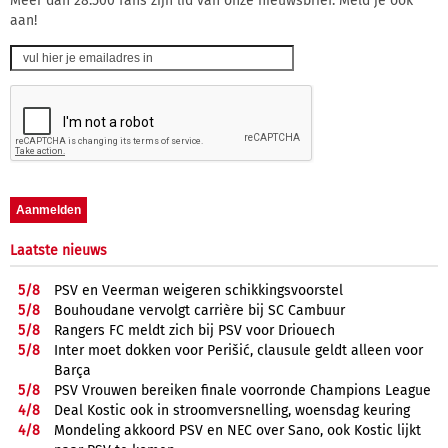
Meer dan 28.500 fans zijn lid van onze nieuwsbrief. Meld je ook
aan!
Laatste nieuws
5/
8
PSV en Veerman weigeren schikkingsvoorstel
5/
8
Bouhoudane vervolgt carrière bij SC Cambuur
5/
8
Rangers FC meldt zich bij PSV voor Driouech
5/
8
Inter moet dokken voor Perišić, clausule geldt alleen voor
Barça
5/
8
PSV Vrouwen bereiken finale voorronde Champions League
4/
8
Deal Kostic ook in stroomversnelling, woensdag keuring
4/
8
Mondeling akkoord PSV en NEC over Sano, ook Kostic lijkt