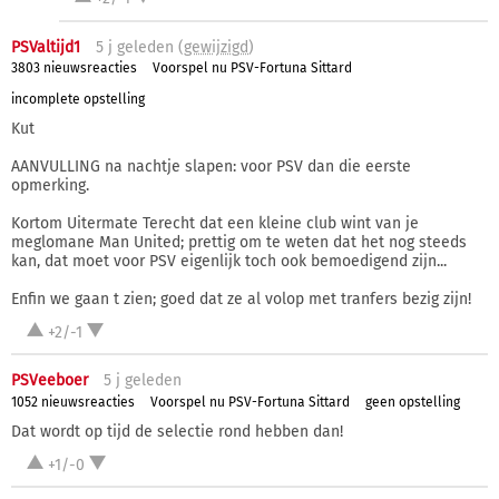
PSValtijd1
5 j
geleden (
gewijzigd
)
3803 nieuwsreacties
Voorspel nu PSV-Fortuna Sittard
incomplete opstelling
Kut
AANVULLING na nachtje slapen: voor PSV dan die eerste
opmerking.
Kortom Uitermate Terecht dat een kleine club wint van je
meglomane Man United; prettig om te weten dat het nog steeds
kan, dat moet voor PSV eigenlijk toch ook bemoedigend zijn...
Enfin we gaan t zien; goed dat ze al volop met tranfers bezig zijn!
+2/-1
PSVeeboer
5 j
geleden
1052 nieuwsreacties
Voorspel nu PSV-Fortuna Sittard
geen opstelling
Dat wordt op tijd de selectie rond hebben dan!
+1/-0