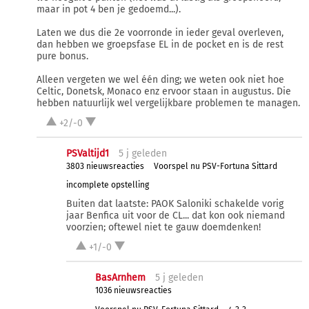
maar in pot 4 ben je gedoemd...).
Laten we dus die 2e voorronde in ieder geval overleven,
dan hebben we groepsfase EL in de pocket en is de rest
pure bonus.
Alleen vergeten we wel één ding; we weten ook niet hoe
Celtic, Donetsk, Monaco enz ervoor staan in augustus. Die
hebben natuurlijk wel vergelijkbare problemen te managen.
+2/-0
PSValtijd1
5 j
geleden
3803 nieuwsreacties
Voorspel nu PSV-Fortuna Sittard
incomplete opstelling
Buiten dat laatste: PAOK Saloniki schakelde vorig
jaar Benfica uit voor de CL... dat kon ook niemand
voorzien; oftewel niet te gauw doemdenken!
+1/-0
BasArnhem
5 j
geleden
1036 nieuwsreacties