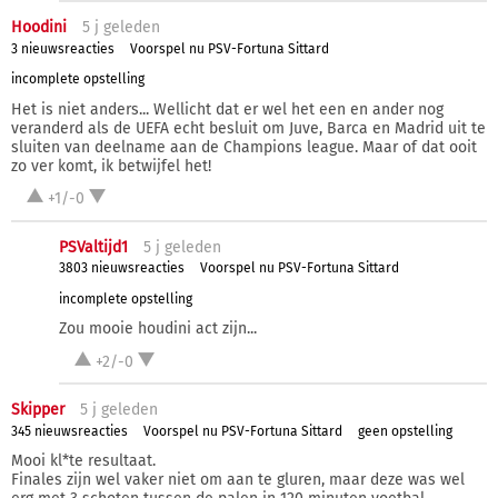
Hoodini
5 j
geleden
3 nieuwsreacties
Voorspel nu PSV-Fortuna Sittard
incomplete opstelling
Het is niet anders... Wellicht dat er wel het een en ander nog
veranderd als de UEFA echt besluit om Juve, Barca en Madrid uit te
sluiten van deelname aan de Champions league. Maar of dat ooit
zo ver komt, ik betwijfel het!
+1/-0
PSValtijd1
5 j
geleden
3803 nieuwsreacties
Voorspel nu PSV-Fortuna Sittard
incomplete opstelling
Zou mooie houdini act zijn...
+2/-0
Skipper
5 j
geleden
345 nieuwsreacties
Voorspel nu PSV-Fortuna Sittard
geen opstelling
Mooi kl*te resultaat.
Finales zijn wel vaker niet om aan te gluren, maar deze was wel