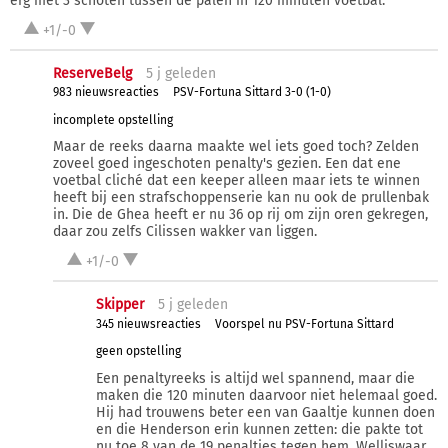
erg met 3 schoten tussen de palen in 120 minuten voetbal.
+1/-0
ReserveBelg
5 j
geleden
983 nieuwsreacties
PSV-Fortuna Sittard 3-0 (1-0)
incomplete opstelling
Maar de reeks daarna maakte wel iets goed toch? Zelden
zoveel goed ingeschoten penalty's gezien. Een dat ene
voetbal cliché dat een keeper alleen maar iets te winnen
heeft bij een strafschoppenserie kan nu ook de prullenbak
in. Die de Ghea heeft er nu 36 op rij om zijn oren gekregen,
daar zou zelfs Cilissen wakker van liggen.
+1/-0
Skipper
5 j
geleden
345 nieuwsreacties
Voorspel nu PSV-Fortuna Sittard
geen opstelling
Een penaltyreeks is altijd wel spannend, maar die
maken die 120 minuten daarvoor niet helemaal goed.
Hij had trouwens beter een van Gaaltje kunnen doen
en die Henderson erin kunnen zetten: die pakte tot
nu toe 8 van de 19 penalties tegen hem. Welliswaar