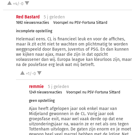
+4/-0
Red Bastard
5 j
geleden
1692 nieuwsreacties
Voorspel nu PSV-Fortuna Sittard
incomplete opstelling
Helemaal eens. CL is financieel leuk en voor de affiches,
maar ik zit echt niet te wachten om plichtmatig te worden
weggespeeld door Bayern, Juventus of PSG. En dan kunnen
we kijken naar ajax, maar die zijn in dat opzicht
volwassener dan wij. Europa league kan kleurloos zijn, maar
na de poulefase erg leuk wat mij betreft.
+1/-0
remmie
5 j
geleden
1249 nieuwsreacties
Voorspel nu PSV-Fortuna Sittard
geen opstelling
Ajax heeft afgelopen jaar ook enkel maar van
Midjeland gewonnen in de CL. Vorig jaar ook
groepsfase exit, maar wel vaak derde op dat ene
uitzonderingsjaar na, waarin ze er net als ons tegen
Tottenham uitvlogen. De gaten zijn enorm en je moet
gewoon heel veel mazzel hebben met de loting. Net