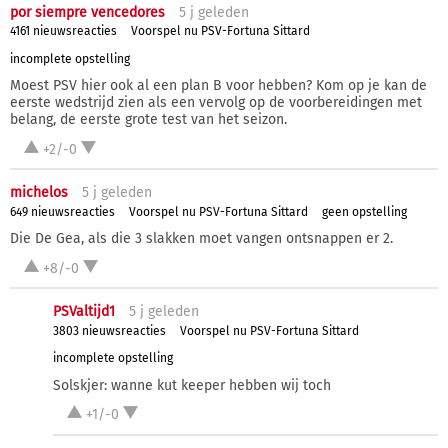
por siempre vencedores
5 j
geleden
4161 nieuwsreacties
Voorspel nu PSV-Fortuna Sittard
incomplete opstelling
Moest PSV hier ook al een plan B voor hebben? Kom op je kan de
eerste wedstrijd zien als een vervolg op de voorbereidingen met
belang, de eerste grote test van het seizon.
+2/-0
michelos
5 j
geleden
649 nieuwsreacties
Voorspel nu PSV-Fortuna Sittard
geen opstelling
Die De Gea, als die 3 slakken moet vangen ontsnappen er 2.
+8/-0
PSValtijd1
5 j
geleden
3803 nieuwsreacties
Voorspel nu PSV-Fortuna Sittard
incomplete opstelling
Solskjer: wanne kut keeper hebben wij toch
+1/-0