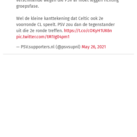
verschillende wegen die PSV af moet leggen richting
groepsfase.
Wel de kleine kanttekening dat Celtic ook 2e
voorronde CL speelt. PSV zou dan de tegenstander
uit die 2e ronde treffen.
https://t.co/cOKyH1UK6n
pic.twitter.com/tM1Ig04pm1
— PSV.supporters.nl (@psvsupnl)
May 26, 2021