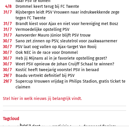
naar PSV te komen
4/
8
Drommel keert terug bij FC Twente
31/
7
Rijsbergen leidt PSV Vrouwen naar indrukwekkende zege
tegen FC Twente
31/
7
Brandt kiest voor Ajax en niet voor hereniging met Bosz
31/
7
Vermoedelijke opstelling PSV
31/
7
Aanvoerder Mauro Júnior blijft PSV trouw
30/
7
Sano zet zinnen op PSV, sleutelrol voor zaakwaarnemer
30/
7
PSV laat oog vallen op Ajax-target Van Rooij
30/
7
Ook NEC in de race voor Drommel
30/
7
Heb jij Mijnans al in je favoriete opstelling gezet?
30/
7
Weet PSV opnieuw de Johan Cruijff Schaal te winnen?
30/
7
Kostić heeft tweejarig voorstel PSV in beraad
29/
7
Boadu vertrekt definitief bij PSV
29/
7
Supercup Vrouwen vrijdag in Philips Stadion, gratis ticket te
claimen
Stel hier in welk nieuws jij belangrijk vindt.
Tagcloud
bosz
dest
eredivisie
feyenoord
flamingo
fernandez
bommel
berg
driouech