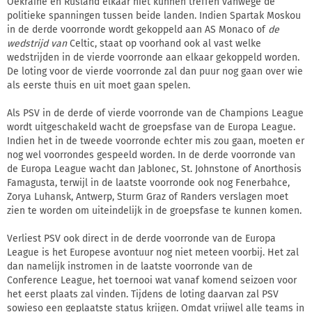
Oekraïne en Rusland elkaar niet kunnen treffen vanwege de
politieke spanningen tussen beide landen. Indien Spartak Moskou
in de derde voorronde wordt gekoppeld aan AS Monaco of
de
wedstrijd van
Celtic, staat op voorhand ook al vast welke
wedstrijden in de vierde voorronde aan elkaar gekoppeld worden.
De loting voor de vierde voorronde zal dan puur nog gaan over wie
als eerste thuis en uit moet gaan spelen.
Als PSV in de derde of vierde voorronde van de Champions League
wordt uitgeschakeld wacht de groepsfase van de Europa League.
Indien het in de tweede voorronde echter mis zou gaan, moeten er
nog wel voorrondes gespeeld worden. In de derde voorronde van
de Europa League wacht dan Jablonec, St. Johnstone of Anorthosis
Famagusta, terwijl in de laatste voorronde ook nog Fenerbahce,
Zorya Luhansk, Antwerp, Sturm Graz of Randers verslagen moet
zien te worden om uiteindelijk in de groepsfase te kunnen komen.
Verliest PSV ook direct in de derde voorronde van de Europa
League is het Europese avontuur nog niet meteen voorbij. Het zal
dan namelijk instromen in de laatste voorronde van de
Conference League, het toernooi wat vanaf komend seizoen voor
het eerst plaats zal vinden. Tijdens de loting daarvan zal PSV
sowieso een geplaatste status krijgen. Omdat vrijwel alle teams in