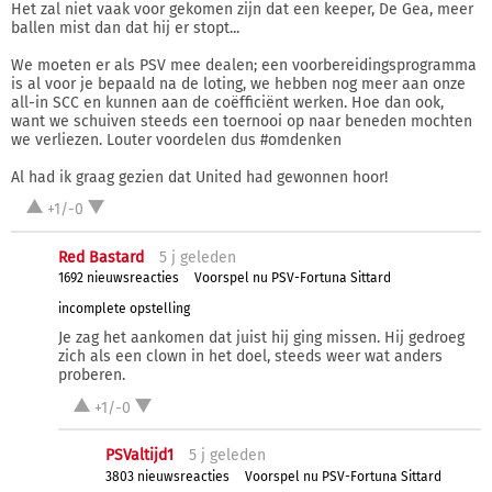
Het zal niet vaak voor gekomen zijn dat een keeper, De Gea, meer
ballen mist dan dat hij er stopt...
We moeten er als PSV mee dealen; een voorbereidingsprogramma
is al voor je bepaald na de loting, we hebben nog meer aan onze
all-in SCC en kunnen aan de coëfficiënt werken. Hoe dan ook,
want we schuiven steeds een toernooi op naar beneden mochten
we verliezen. Louter voordelen dus #omdenken
Al had ik graag gezien dat United had gewonnen hoor!
+1/-0
Red Bastard
5 j
geleden
1692 nieuwsreacties
Voorspel nu PSV-Fortuna Sittard
incomplete opstelling
Je zag het aankomen dat juist hij ging missen. Hij gedroeg
zich als een clown in het doel, steeds weer wat anders
proberen.
+1/-0
PSValtijd1
5 j
geleden
3803 nieuwsreacties
Voorspel nu PSV-Fortuna Sittard