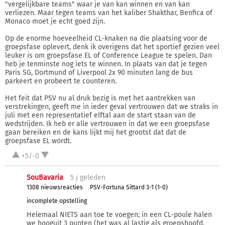
"vergelijkbare teams" waar je van kan winnen en van kan
verliezen. Maar tegen teams van het kaliber Shakthar, Benfica of
Monaco moet je echt goed zijn.
Op de enorme hoeveelheid CL-knaken na die plaatsing voor de
groepsfase oplevert, denk ik overigens dat het sportief gezien veel
leuker is om groepsfase EL of Conference League te spelen. Dan
heb je tenminste nog iets te winnen. In plaats van dat je tegen
Paris SG, Dortmund of Liverpool 2x 90 minuten lang de bus
parkeert en probeert te counteren.
Het feit dat PSV nu al druk bezig is met het aantrekken van
verstrekingen, geeft me in ieder geval vertrouwen dat we straks in
juli met een representatief elftal aan de start staan van de
wedstrijden. Ik heb er alle vertrouwen in dat we een groepsfase
gaan bereiken en de kans lijkt mij het grootst dat dat de
groepsfase EL wordt.
+5/-0
SouBavaria
5 j
geleden
1308 nieuwsreacties
PSV-Fortuna Sittard 3-1 (1-0)
incomplete opstelling
Helemaal NIETS aan toe te voegen; in een CL-poule halen
we hooguit 3 punten (het was al lastig als groepshoofd,