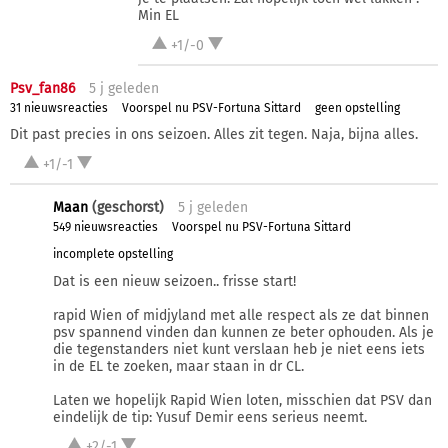
Min EL
+1/-0
Psv_fan86
5 j
geleden
31 nieuwsreacties
Voorspel nu PSV-Fortuna Sittard
geen opstelling
Dit past precies in ons seizoen. Alles zit tegen. Naja, bijna alles.
+1/-1
Maan
(geschorst)
5 j
geleden
549 nieuwsreacties
Voorspel nu PSV-Fortuna Sittard
incomplete opstelling
Dat is een nieuw seizoen.. frisse start!
rapid Wien of midjyland met alle respect als ze dat binnen
psv spannend vinden dan kunnen ze beter ophouden. Als je
die tegenstanders niet kunt verslaan heb je niet eens iets
in de EL te zoeken, maar staan in dr CL.
Laten we hopelijk Rapid Wien loten, misschien dat PSV dan
eindelijk de tip: Yusuf Demir eens serieus neemt.
+2/-1