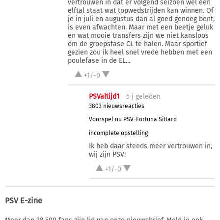
vertrouwen in dat er volgend seizoen wél een
elftal staat wat topwedstrijden kan winnen. Of
je in juli en augustus dan al goed genoeg bent,
is even afwachten. Maar met een beetje geluk
en wat mooie transfers zijn we niet kansloos
om de groepsfase CL te halen. Maar sportief
gezien zou ik heel snel vrede hebben met een
poulefase in de EL...
+1/-0
PSValtijd1
5 j
geleden
3803 nieuwsreacties
Voorspel nu PSV-Fortuna Sittard
incomplete opstelling
Ik heb daar steeds meer vertrouwen in,
wij zijn PSV!
+1/-0
PSV E-zine