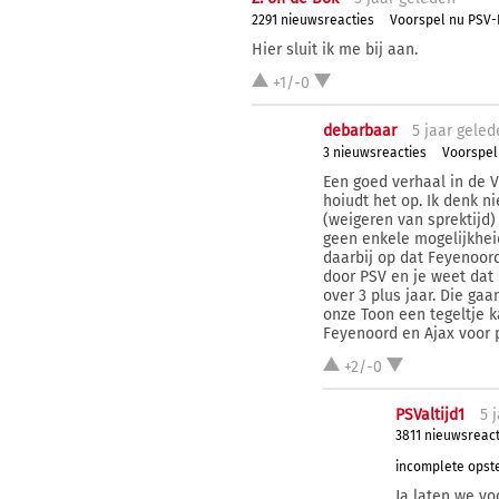
2291 nieuwsreacties
Voorspel nu PSV-
Hier sluit ik me bij aan.
+1/-0
debarbaar
5 j
aar
geled
3 nieuwsreacties
Voorspel
Een goed verhaal in de V
hoiudt het op. Ik denk n
(weigeren van sprektijd) 
geen enkele mogelijkhei
daarbij op dat Feyenoord
door PSV en je weet dat 
over 3 plus jaar. Die ga
onze Toon een tegeltje 
Feyenoord en Ajax voor p
+2/-0
PSValtijd1
5 j
3811 nieuwsreact
incomplete opste
Ja laten we v