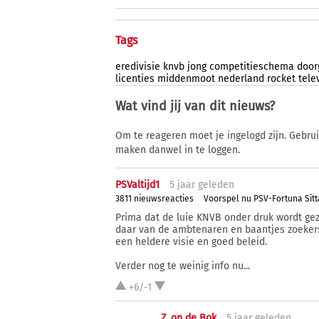
Tags
eredivisie
knvb
jong
competitieschema
door
licenties
middenmoot
nederland
rocket
tele
Wat vind jij van dit nieuws?
Om te reageren moet je ingelogd zijn. Gebru
maken danwel in te loggen.
PSValtijd1
5 j
aar
geleden
3811 nieuwsreacties
Voorspel nu PSV-Fortuna Sitt
Prima dat de luie KNVB onder druk wordt gezet
daar van de ambtenaren en baantjes zoekers
een heldere visie en goed beleid.
Verder nog te weinig info nu...
+6/-1
Z. on de Bok
5 j
aar
geleden