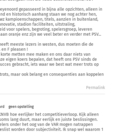
Feyenoord gepasseerd in bijna alle opzichten, alleen in
and en historisch aanhang staan we nog achter hen,
dwz kampioenschappen, titels, aanzien in buitenland,
novatie, stadion faciliteiten, uitstraling,
eid voor spelers, begroting, spelersgroep, leveren
 aan oranje enz zijn we veel beter en verder met PSV...
heeft meeste lezers in westen, dus moeten die de
 en F pleasen !
 korte metten mee maken en ons daar niets van
ze eigen koers bepalen, dat heeft ons PSV sinds de
succes gebracht, iets waar we best wat meer trots op
 trots, maar ook belang en consequenties aan koppelen
Permalink
ard
geen opstelling
NVB hoe eerlijker het competitieverloop. Kijk alleen
soms lang duurt, maar eerlijk en juiste beslissingen.
spelers onder het oog van de VAR mogen natrappen
slist worden door subjectiviteit. Ik snap wel waarom 1