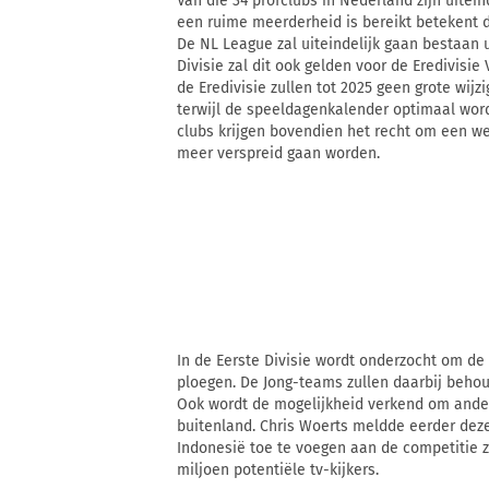
Van die 34 profclubs in Nederland zijn uite
een ruime meerderheid is bereikt betekent 
De NL League zal uiteindelijk gaan bestaan ui
Divisie zal dit ook gelden voor de Eredivisie
de Eredivisie zullen tot 2025 geen grote wi
terwijl de speeldagenkalender optimaal wordt
clubs krijgen bovendien het recht om een we
meer verspreid gaan worden.
In de Eerste Divisie wordt onderzocht om de
ploegen. De Jong-teams zullen daarbij behoude
Ook wordt de mogelijkheid verkend om ander
buitenland. Chris Woerts meldde eerder deze
Indonesië toe te voegen aan de competitie
miljoen potentiële tv-kijkers.