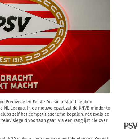
 de Eredivisie en Eerste Divisie afstand hebben
e NL League. In de nieuwe opzet zal de KNVB minder te
n clubs zelf het competitieschema bepalen, net zoals de
 televisiegeld voortaan gaan via een ranglijst die over
PSV