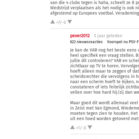
van die 4 clubs tegen is haha, scheelt ze 8 
Wedstrijd verplaatsen als het nodig is ook n
afgestemd op Europees voetbal. Verademing
+7/-0
psver2012
5 j
aar
geleden
622 nieuwsreacties
Voorspel nu PSV-F
Je kan de VAR nog het beste eens v
heel specifiek een vraag stellen. 
jullie dit controleren? VAR en sc
zichtbaar op TV te horen. Vervolgen
hoeft alleen maar te zeggen of da
scheidsrechter die vervolgens in 
naar een scherm hoeft te kijken, 
constateren of iets feitelijk zicht
vellen over hoe hard hij/zij dan w
Maar goed dit wordt allemaal veel
in Zeist met Van Egmond, Wiedemeij
moeten tegen zien te houden. Het 
uit een hoed worden getoverd met 
+1/-0