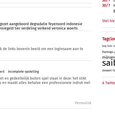
30/
7
30/
7
Stel hie
gezet
aangeboord
degradatie
feyenoord
indonesie
visiegeld
tier
verdeling
verkend
veronica
woerts
Tagclo
b
berg
bodo
ik de links bovenin beeld om een loginnaam aan te
flamingo
mijnan
sai
stewart
ti
ard
incomplete opstelling
 en gedeeltelijk buiten spel staat in deze: het stikt
 en maakt alles behalve een professionele indruk met
A Twitte
Permalink