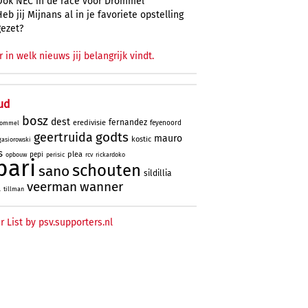
Ook NEC in de race voor Drommel
Heb jij Mijnans al in je favoriete opstelling
gezet?
r in welk nieuws jij belangrijk vindt.
ud
bosz
dest
fernandez
eredivisie
feyenoord
ommel
godts
geertruida
mauro
kostic
gasiorowski
s
plea
pepi
opbouw
perisic
rcv
rickardoko
bari
schouten
sano
sildillia
veerman
wanner
l
tillman
r List by psv.supporters.nl