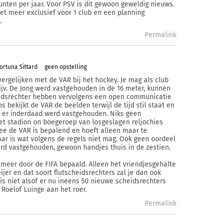
punten per jaar. Voor PSV is dit gewoon geweldig nieuws.
iet meer exclusief voor 1 club en een planning
.
Permalink
ortuna Sittard
geen opstelling
ergelijken met de VAR bij het hockey. Je mag als club
Bijv. De Jong werd vastgehouden in de 16 meter, kunnen
heidsrechter hebben vervolgens een open communicatie
s bekijkt de VAR de beelden terwijl de tijd stil staat en
t er inderdaad werd vastgehouden. Niks geen
het stadion on boegeroep van losgeslagen reljochies
nee de VAR is bepalend en hoeft alleen maar te
baar is wat volgens de regels niet mag. Ook geen oordeel
erd vastgehouden, gewoon handjes thuis in de zestien.
 meer door de FIFA bepaald. Alleen het vriendjesgehalte
er en dat soort flutscheidsrechters zal je dan ook
is niet alsof er nu ineens 50 nieuwe scheidsrechters
Roelof Luinge aan het roer.
Permalink