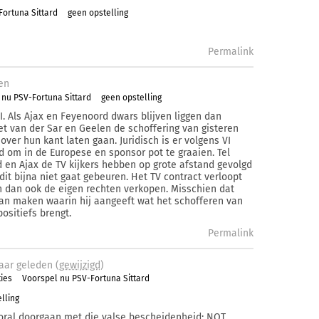
Fortuna Sittard
geen opstelling
Permalink
en
 nu PSV-Fortuna Sittard
geen opstelling
I. Als Ajax en Feyenoord dwars blijven liggen dan
iet van der Sar en Geelen de schoffering van gisteren
over hun kant laten gaan. Juridisch is er volgens VI
d om in de Europese en sponsor pot te graaien. Tel
 en Ajax de TV kijkers hebben op grote afstand gevolgd
dit bijna niet gaat gebeuren. Het TV contract verloopt
an dan ook de eigen rechten verkopen. Misschien dat
kan maken waarin hij aangeeft wat het schofferen van
ositiefs brengt.
Permalink
aar
geleden (
gewijzigd
)
ies
Voorspel nu PSV-Fortuna Sittard
lling
ooral doorgaan met die valse bescheidenheid: NOT