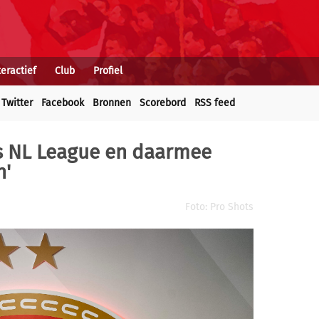
teractief
Club
Profiel
Twitter
Facebook
Bronnen
Scorebord
RSS feed
ls NL League en daarmee
n'
Foto: Pro Shots