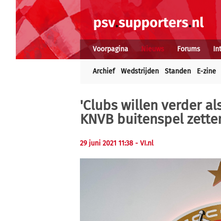
Voorpagina
Nieuws
Forums
In
Archief
Wedstrijden
Standen
E-zine
'Clubs willen verder a
KNVB buitenspel zette
29 juni 2021 11:38 - VI.nl