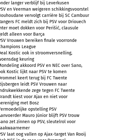
onder langer verblijf bij Leverkusen
PSV en Veerman weigeren schikkingsvoorstel
Bouhoudane vervolgt carrière bij SC Cambuur
Rangers FC meldt zich bij PSV voor Driouech
Inter moet dokken voor Perišić, clausule
geldt alleen voor Barça
PSV Vrouwen bereiken finale voorronde
Champions League
Deal Kostic ook in stroomversnelling,
woensdag keuring
Mondeling akkoord PSV en NEC over Sano,
ook Kostic lijkt naar PSV te komen
Drommel keert terug bij FC Twente
Rijsbergen leidt PSV Vrouwen naar
indrukwekkende zege tegen FC Twente
Brandt kiest voor Ajax en niet voor
hereniging met Bosz
Vermoedelijke opstelling PSV
Aanvoerder Mauro Júnior blijft PSV trouw
Sano zet zinnen op PSV, sleutelrol voor
zaakwaarnemer
PSV laat oog vallen op Ajax-target Van Rooij