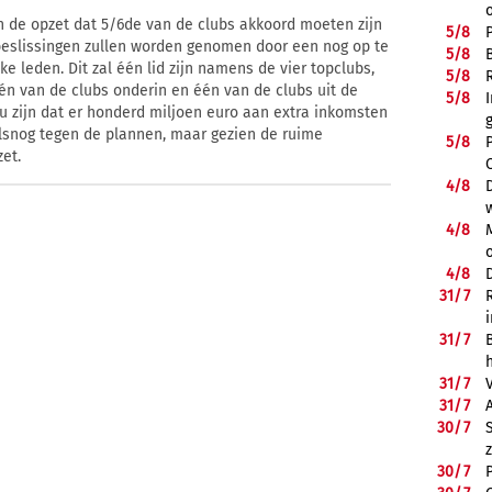
 de opzet dat 5/6de van de clubs akkoord moeten zijn
5/
8
 beslissingen zullen worden genomen door een nog op te
5/
8
e leden. Dit zal één lid zijn namens de vier topclubs,
5/
8
én van de clubs onderin en één van de clubs uit de
5/
8
u zijn dat er honderd miljoen euro aan extra inkomsten
lsnog tegen de plannen, maar gezien de ruime
5/
8
et.
4/
8
4/
8
4/
8
31/
7
31/
7
31/
7
31/
7
30/
7
30/
7