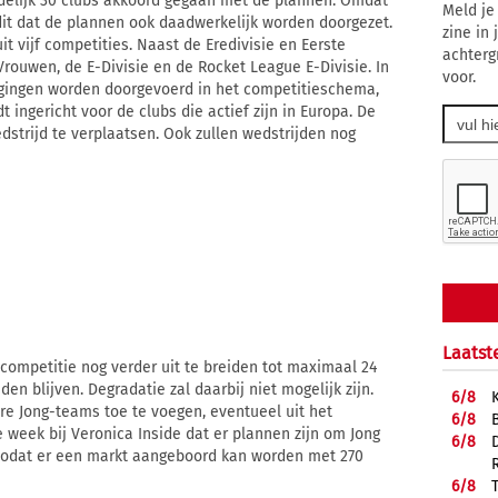
indelijk 30 clubs akkoord gegaan met de plannen. Omdat
Meld je
dit dat de plannen ook daadwerkelijk worden doorgezet.
zine in
t vijf competities. Naast de Eredivisie en Eerste
achterg
 Vrouwen, de E-Divisie en de Rocket League E-Divisie. In
voor.
jzigingen worden doorgevoerd in het competitieschema,
 ingericht voor de clubs die actief zijn in Europa. De
dstrijd te verplaatsen. Ook zullen wedstrijden nog
Laatst
 competitie nog verder uit te breiden tot maximaal 24
n blijven. Degradatie zal daarbij niet mogelijk zijn.
6/
8
e Jong-teams toe te voegen, eventueel uit het
6/
8
 week bij Veronica Inside dat er plannen zijn om Jong
6/
8
 zodat er een markt aangeboord kan worden met 270
6/
8