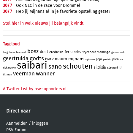
30/
7
Ook NEC in de race voor Drommel
30/
7
Heb jij Mijnans al in je favoriete opstelling gezet?
Stel hier in welk nieuws jij belangrijk vindt.
Tagcloud
bosz
dest
fernandez
eredivisie
flamingo
feyenoord
bommel
gasiorowski
berg
bodo
godts
geertruida
mijnans
mauro
kostic
plea
pepi
opbouw
perisic
rcv
saibari
schouten
sano
sildillia
stewart
til
rickardoko
veerman
wanner
tillman
A Twitter List by psv.supporters.nl
Direct naar
Aanmelden
/
inloggen
PSV Forum