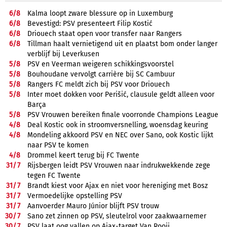
6/
8
Kalma loopt zware blessure op in Luxemburg
6/
8
Bevestigd: PSV presenteert Filip Kostić
6/
8
Driouech staat open voor transfer naar Rangers
6/
8
Tillman haalt vernietigend uit en plaatst bom onder langer
verblijf bij Leverkusen
5/
8
PSV en Veerman weigeren schikkingsvoorstel
5/
8
Bouhoudane vervolgt carrière bij SC Cambuur
5/
8
Rangers FC meldt zich bij PSV voor Driouech
5/
8
Inter moet dokken voor Perišić, clausule geldt alleen voor
Barça
5/
8
PSV Vrouwen bereiken finale voorronde Champions League
4/
8
Deal Kostic ook in stroomversnelling, woensdag keuring
4/
8
Mondeling akkoord PSV en NEC over Sano, ook Kostic lijkt
naar PSV te komen
4/
8
Drommel keert terug bij FC Twente
31/
7
Rijsbergen leidt PSV Vrouwen naar indrukwekkende zege
tegen FC Twente
31/
7
Brandt kiest voor Ajax en niet voor hereniging met Bosz
31/
7
Vermoedelijke opstelling PSV
31/
7
Aanvoerder Mauro Júnior blijft PSV trouw
30/
7
Sano zet zinnen op PSV, sleutelrol voor zaakwaarnemer
30/
7
PSV laat oog vallen op Ajax-target Van Rooij