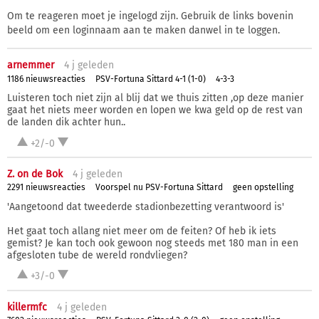
Om te reageren moet je ingelogd zijn. Gebruik de links bovenin
beeld om een loginnaam aan te maken danwel in te loggen.
arnemmer
4 j
geleden
1186 nieuwsreacties
PSV-Fortuna Sittard 4-1 (1-0)
4-3-3
Luisteren toch niet zijn al blij dat we thuis zitten ,op deze manier
gaat het niets meer worden en lopen we kwa geld op de rest van
de landen dik achter hun..
+2/-0
Z. on de Bok
4 j
geleden
2291 nieuwsreacties
Voorspel nu PSV-Fortuna Sittard
geen opstelling
'Aangetoond dat tweederde stadionbezetting verantwoord is'
Het gaat toch allang niet meer om de feiten? Of heb ik iets
gemist? Je kan toch ook gewoon nog steeds met 180 man in een
afgesloten tube de wereld rondvliegen?
+3/-0
killermfc
4 j
geleden