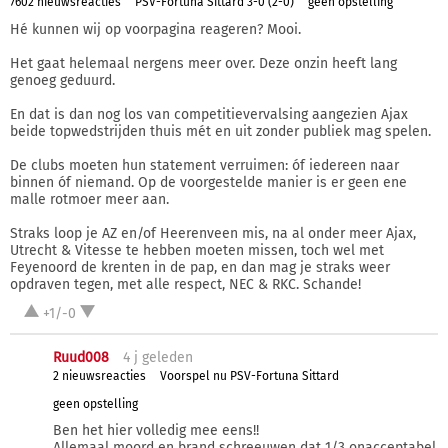
7602 nieuwsreacties
PSV-Fortuna Sittard 3-0 (2-0)
geen opstelling
Hé kunnen wij op voorpagina reageren? Mooi.
Het gaat helemaal nergens meer over. Deze onzin heeft lang
genoeg geduurd.
En dat is dan nog los van competitievervalsing aangezien Ajax
beide topwedstrijden thuis mét en uit zonder publiek mag spelen.
De clubs moeten hun statement verruimen: óf iedereen naar
binnen óf niemand. Op de voorgestelde manier is er geen ene
malle rotmoer meer aan.
Straks loop je AZ en/of Heerenveen mis, na al onder meer Ajax,
Utrecht & Vitesse te hebben moeten missen, toch wel met
Feyenoord de krenten in de pap, en dan mag je straks weer
opdraven tegen, met alle respect, NEC & RKC. Schande!
+1/-0
Ruud008
4 j
geleden
2 nieuwsreacties
Voorspel nu PSV-Fortuna Sittard
geen opstelling
Ben het hier volledig mee eens!!
Allemaal moord en brand schreeuwen dat 1/3 onacceptabel