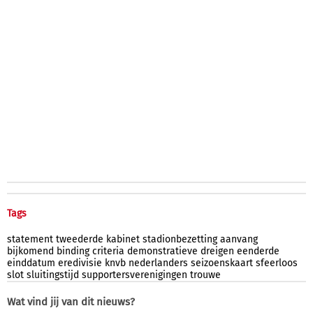
Tags
statement
tweederde
kabinet
stadionbezetting
aanvang
bijkomend
binding
criteria
demonstratieve
dreigen
eenderde
einddatum
eredivisie
knvb
nederlanders
seizoenskaart
sfeerloos
slot
sluitingstijd
supportersverenigingen
trouwe
Wat vind jij van dit nieuws?