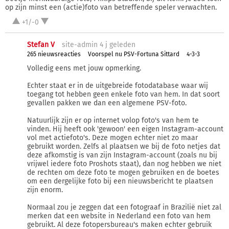
op zijn minst een (actie)foto van betreffende speler verwachten.
+1/-0
Stefan V
site-admin 4 j
geleden
265 nieuwsreacties
Voorspel nu PSV-Fortuna Sittard
4-3-3
Volledig eens met jouw opmerking.
Echter staat er in de uitgebreide fotodatabase waar wij
toegang tot hebben geen enkele foto van hem. In dat soort
gevallen pakken we dan een algemene PSV-foto.
Natuurlijk zijn er op internet volop foto's van hem te
vinden. Hij heeft ook 'gewoon' een eigen Instagram-account
vol met actiefoto's. Deze mogen echter niet zo maar
gebruikt worden. Zelfs al plaatsen we bij de foto netjes dat
deze afkomstig is van zijn Instagram-account (zoals nu bij
vrijwel iedere foto Proshots staat), dan nog hebben we niet
de rechten om deze foto te mogen gebruiken en de boetes
om een dergelijke foto bij een nieuwsbericht te plaatsen
zijn enorm.
Normaal zou je zeggen dat een fotograaf in Brazilië niet zal
merken dat een website in Nederland een foto van hem
gebruikt. Al deze fotopersbureau's maken echter gebruik