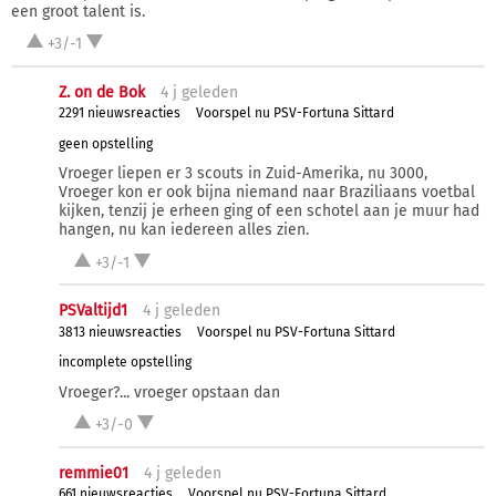
een groot talent is.
+3/-1
Z. on de Bok
4 j
geleden
2291 nieuwsreacties
Voorspel nu PSV-Fortuna Sittard
geen opstelling
Vroeger liepen er 3 scouts in Zuid-Amerika, nu 3000,
Vroeger kon er ook bijna niemand naar Braziliaans voetbal
kijken, tenzij je erheen ging of een schotel aan je muur had
hangen, nu kan iedereen alles zien.
+3/-1
PSValtijd1
4 j
geleden
3813 nieuwsreacties
Voorspel nu PSV-Fortuna Sittard
incomplete opstelling
Vroeger?... vroeger opstaan dan
+3/-0
remmie01
4 j
geleden
661 nieuwsreacties
Voorspel nu PSV-Fortuna Sittard