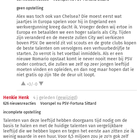
geen opstelling
Alex was toch ook van Chelsea? Die moest eerst wat
jaartjes in Europa spelen voor hij in Engeland een
werkvergunning kreeg dacht ik. Vroeger deden wij ertoe in
Europa en betaalden we een hoger salaris als City. Tijden
zijn veranderd en de meeste zullen City wel verkiezen
boven PSV. De wereld zit vol scouts en de grote clubs kopen
de beste talenten om vervolgens een verhuurbedrijfje te
starten. Zo verrot is het voetbal inmiddels. Als er een
nieuwe Romario opstaat komt ie never nooit meer bij PSV
onder contract, die zullen we zelf op zeer jongen leeftijd
moeten vinden en opleiden, en dan nog maar hopen dat ie
niet gratis op zijn 18e de deur uit loopt.
+3/-0
Henkie Henk
4 j
geleden (
gewijzigd
)
626 nieuwsreacties
Voorspel nu PSV-Fortuna Sittard
incomplete opstelling
Talenten van deze leeftijd hebben doorgaans tijd nodig om de
basis te halen en met de huidige talenten van vergelijkbare
leeftijd die we hebben lopen en tegen het eerste aan zitten zie ik
weinig waarde in een huur. Voor 6,5 miljoen zou je zo'n gok zelf