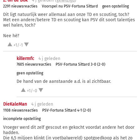
Z. on de Bok
4 j
geleden (
gewijzigd
)
2291 nieuwsreacties
Voorspel nu PSV-Fortuna Sittard
geen opstelling
Dit ligt natuurlijk weer allemaal aan onze TD en scouting, toch?
Met een andere/betere TD en scouting kan PSV dit soort talentjes
wel halen, toch?
Nee hè?
+1/-1
killermfc
4 j
geleden
7605 nieuwsreacties
PSV-Fortuna Sittard 3-0 (2-0)
geen opstelling
De hand van de aanstaande a.d. is al zichtbaar.
+1/-0
DieKaleMan
4 j
geleden
1108 nieuwsreacties
PSV-Fortuna Sittard 4-1 (2-0)
incomplete opstelling
Vroeger werd dit zelf gescout en gekocht voordat andere het door
hadden.
Die 6,5 miljoen klinkt (in voetbalwereld) spotgoedkoop als het zo