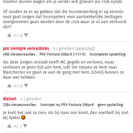
moeten durven wagen als je verder wilt groeien als club zijnde.
Of zouden ze er op gokken dat die huurberperking er op termijn
voor gaat zorgen dat huurspelers voor aantrekkelijke bedragen
overgenomen gaan worden door de club waar ze al aan verhuurd
zijn?
+1/-0
por siempre vencedores
4 j
geleden (
gewijzigd
)
4165 nieuwsreacties
PSV-Fortuna Sittard 3-1 (1-0)
incomplete opstelling
Als deze jongen mislukt heeft MC gegokt en verloren, maar
verliezen ze geen tijd aan hem, lukt het roepen ze hem naar
Manchester en gaan ze aan de gang met hem, 6,5milj kunnen ze
daar wel hebben.
+1/-0
Kleine1
4 j
geleden
2384 nieuwsreacties
Voorspel nu PSV-Fortuna Sittard
geen opstelling
Je kunt het ook zo zien: als hij naar ons komt, dan voetbalt hij niet
bij Ajaks!
+1/-1