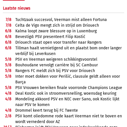
Laatste nieuws
7/
8
Tuchtzaak succesvol, Veerman mist alleen Fortuna
7/
8
Celta de Vigo mengt zich in strijd om Driouech
6/
8
Kalma loopt zware blessure op in Luxemburg
6/
8
Bevestigd: PSV presenteert Filip Kostić
6/
8
Driouech staat open voor transfer naar Rangers
6/
8
Tillman haalt vernietigend uit en plaatst bom onder langer
verblijf bij Leverkusen
5/
8
PSV en Veerman weigeren schikkingsvoorstel
5/
8
Bouhoudane vervolgt carrière bij SC Cambuur
5/
8
Rangers FC meldt zich bij PSV voor Driouech
5/
8
Inter moet dokken voor Perišić, clausule geldt alleen voor
Barça
5/
8
PSV Vrouwen bereiken finale voorronde Champions League
4/
8
Deal Kostic ook in stroomversnelling, woensdag keuring
4/
8
Mondeling akkoord PSV en NEC over Sano, ook Kostic lijkt
naar PSV te komen
4/
8
Drommel keert terug bij FC Twente
2/
8
PSV komt oliedomme rode kaart Veerman niet te boven en
wordt vernederd door AZ