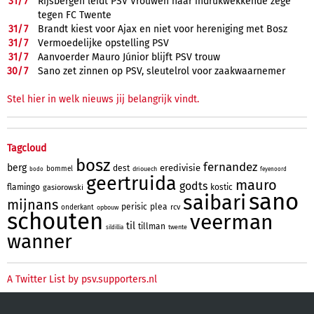
31/
7
Rijsbergen leidt PSV Vrouwen naar indrukwekkende zege
tegen FC Twente
31/
7
Brandt kiest voor Ajax en niet voor hereniging met Bosz
31/
7
Vermoedelijke opstelling PSV
31/
7
Aanvoerder Mauro Júnior blijft PSV trouw
30/
7
Sano zet zinnen op PSV, sleutelrol voor zaakwaarnemer
Stel hier in welk nieuws jij belangrijk vindt.
Tagcloud
bosz
fernandez
berg
eredivisie
dest
bommel
driouech
bodo
feyenoord
geertruida
mauro
godts
flamingo
kostic
gasiorowski
sano
saibari
mijnans
perisic
plea
rcv
onderkant
opbouw
schouten
veerman
til
tillman
twente
sildillia
wanner
A Twitter List by psv.supporters.nl