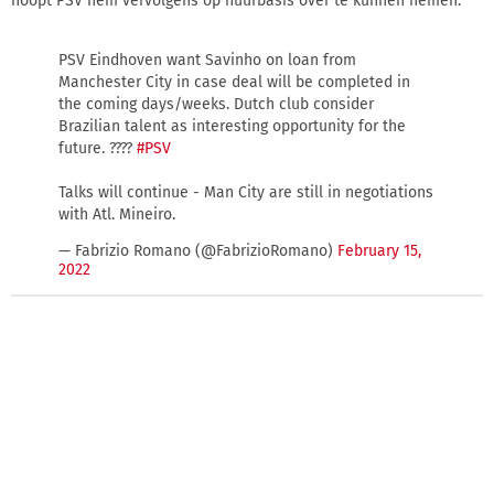
hoopt PSV hem vervolgens op huurbasis over te kunnen nemen.
PSV Eindhoven want Savinho on loan from
Manchester City in case deal will be completed in
the coming days/weeks. Dutch club consider
Brazilian talent as interesting opportunity for the
future. ????
#PSV
Talks will continue - Man City are still in negotiations
with Atl. Mineiro.
— Fabrizio Romano (@FabrizioRomano)
February 15,
2022