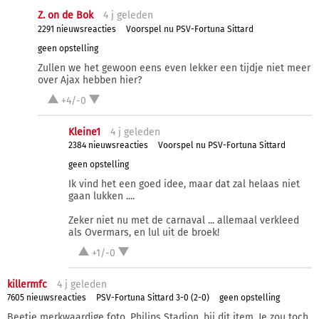
Z. on de Bok
4 j
geleden
2291 nieuwsreacties
Voorspel nu PSV-Fortuna Sittard
geen opstelling
Zullen we het gewoon eens even lekker een tijdje niet meer
over Ajax hebben hier?
+4/-0
Kleine1
4 j
geleden
2384 nieuwsreacties
Voorspel nu PSV-Fortuna Sittard
geen opstelling
Ik vind het een goed idee, maar dat zal helaas niet
gaan lukken ....
Zeker niet nu met de carnaval ... allemaal verkleed
als Overmars, en lul uit de broek!
+1/-0
killermfc
4 j
geleden
7605 nieuwsreacties
PSV-Fortuna Sittard 3-0 (2-0)
geen opstelling
Beetje merkwaardige foto, Philips Stadion, bij dit item. Je zou toch