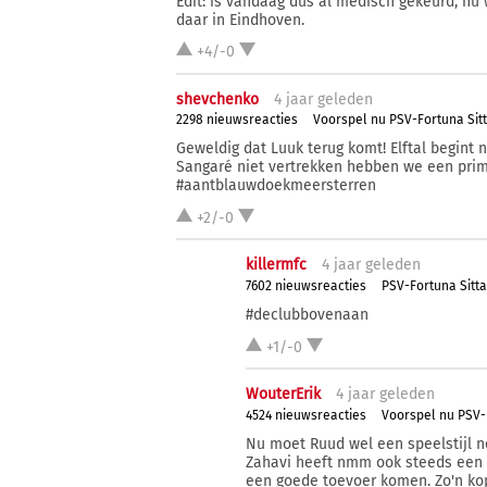
Edit: is vandaag dus al medisch gekeurd, nu 
daar in Eindhoven.
+4/-0
shevchenko
4 j
aar
geleden
2298 nieuwsreacties
Voorspel nu PSV-Fortuna Sit
Geweldig dat Luuk terug komt! Elftal begint
Sangaré niet vertrekken hebben we een prim
#aantblauwdoekmeersterren
+2/-0
killermfc
4 j
aar
geleden
7602 nieuwsreacties
PSV-Fortuna Sitta
#declubbovenaan
+1/-0
WouterErik
4 j
aar
geleden
4524 nieuwsreacties
Voorspel nu PSV-
Nu moet Ruud wel een speelstijl ne
Zahavi heeft nmm ook steeds een 
een goede toevoer komen. Zo'n kop