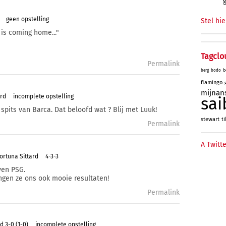
geen opstelling
Stel hie
is coming home..."
Tagclo
Permalink
b
berg
bodo
flamingo
mijnan
ard
incomplete opstelling
sai
its van Barca. Dat beloofd wat ? Blij met Luuk!
stewart
ti
Permalink
A Twitte
ortuna Sittard
4-3-3
ven PSG.
engen ze ons ook mooie resultaten!
Permalink
d 3-0 (1-0)
incomplete opstelling