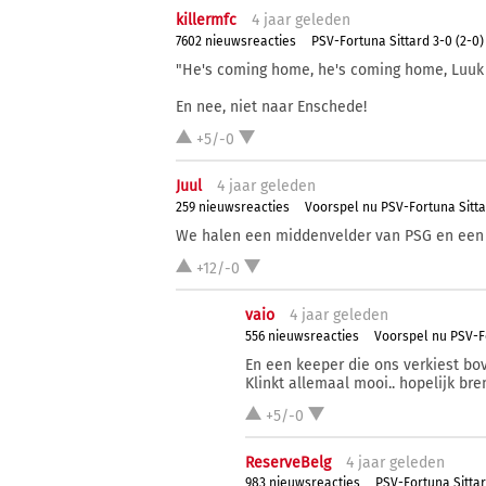
killermfc
4 j
aar
geleden
7602 nieuwsreacties
PSV-Fortuna Sittard 3-0 (2-0)
"He's coming home, he's coming home, Luuk 
En nee, niet naar Enschede!
+5/-0
Juul
4 j
aar
geleden
259 nieuwsreacties
Voorspel nu PSV-Fortuna Sitt
We halen een middenvelder van PSG en een sp
+12/-0
vaio
4 j
aar
geleden
556 nieuwsreacties
Voorspel nu PSV-F
En een keeper die ons verkiest bo
Klinkt allemaal mooi.. hopelijk br
+5/-0
ReserveBelg
4 j
aar
geleden
983 nieuwsreacties
PSV-Fortuna Sittar