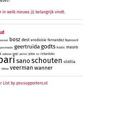
gezet?
r in welk nieuws jij belangrijk vindt.
ud
bosz
dest
eredivisie
fernandez
feyenoord
ommel
godts
geertruida
mauro
kostic
gasiorowski
s
plea
pepi
rickardoko
opbouw
perisic
rcv
bari
schouten
sano
sildillia
veerman
wanner
l
tillman
r List by psv.supporters.nl