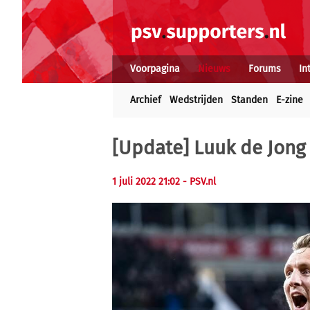
Voorpagina
Nieuws
Forums
In
Archief
Wedstrijden
Standen
E-zine
[Update] Luuk de Jong
1 juli 2022 21:02
- PSV.nl