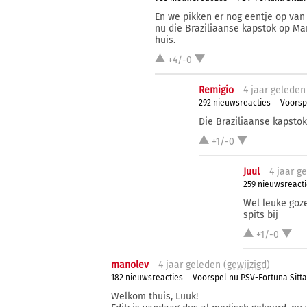
En we pikken er nog eentje op van 
nu die Braziliaanse kapstok op Ma
huis.
+4/-0
Remigio
4 j
aar
geleden
292 nieuwsreacties
Voorsp
Die Braziliaanse kapstok
+1/-0
Juul
4 j
aar
ge
259 nieuwsreacti
Wel leuke goze
spits bij
+1/-0
manolev
4 j
aar
geleden (
gewijzigd
)
182 nieuwsreacties
Voorspel nu PSV-Fortuna Sitt
Welkom thuis, Luuk!