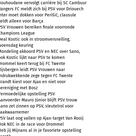
Bouhoudane vervolgt carrière bij SC Cambuur
Rangers FC meldt zich bij PSV voor Driouech
Inter moet dokken voor Perišić, clausule
geldt alleen voor Barça
PSV Vrouwen bereiken finale voorronde
Champions League
Deal Kostic ook in stroomversnelling,
woensdag keuring
Mondeling akkoord PSV en NEC over Sano,
ook Kostic lijkt naar PSV te komen
Drommel keert terug bij FC Twente
Rijsbergen leidt PSV Vrouwen naar
indrukwekkende zege tegen FC Twente
Brandt kiest voor Ajax en niet voor
hereniging met Bosz
Vermoedelijke opstelling PSV
Aanvoerder Mauro Júnior blijft PSV trouw
Sano zet zinnen op PSV, sleutelrol voor
zaakwaarnemer
PSV laat oog vallen op Ajax-target Van Rooij
Ook NEC in de race voor Drommel
Heb jij Mijnans al in je favoriete opstelling