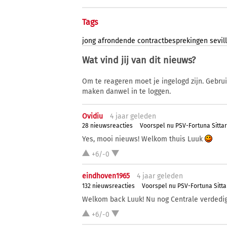
Tags
jong
afrondende
contractbesprekingen
sevil
Wat vind jij van dit nieuws?
Om te reageren moet je ingelogd zijn. Gebru
maken danwel in te loggen.
Ovidiu
4 j
aar
geleden
28 nieuwsreacties
Voorspel nu PSV-Fortuna Sitta
Yes, mooi nieuws! Welkom thuis Luuk
+6/-0
eindhoven1965
4 j
aar
geleden
132 nieuwsreacties
Voorspel nu PSV-Fortuna Sitta
Welkom back Luuk! Nu nog Centrale verdedi
+6/-0