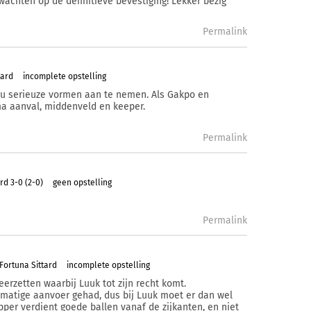
wachten op de definitieve bevestiging! Lekker bezig
Permalink
tard
incomplete opstelling
 nu serieuze vormen aan te nemen. Als Gakpo en
a aanval, middenveld en keeper.
Permalink
rd 3-0 (2-0)
geen opstelling
Permalink
Fortuna Sittard
incomplete opstelling
erzetten waarbij Luuk tot zijn recht komt.
matige aanvoer gehad, dus bij Luuk moet er dan wel
per verdient goede ballen vanaf de zijkanten, en niet