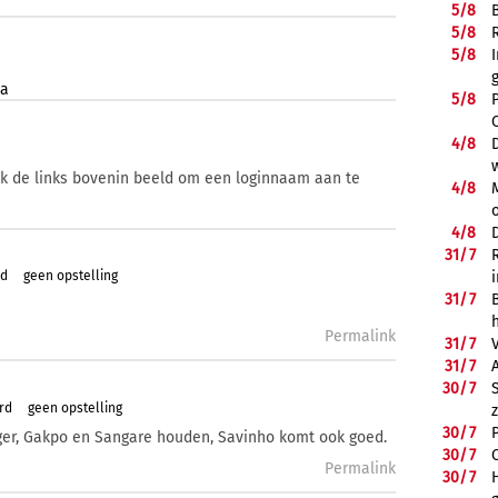
5/
8
5/
8
5/
8
la
5/
8
4/
8
ik de links bovenin beeld om een loginnaam aan te
4/
8
4/
8
31/
7
rd
geen opstelling
31/
7
Permalink
31/
7
31/
7
30/
7
rd
geen opstelling
30/
7
ger, Gakpo en Sangare houden, Savinho komt ook goed.
30/
7
Permalink
30/
7