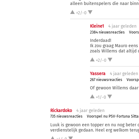
alleen buitenspelers die naar binn
+2/-0
Kleine1
4 j
aar
geleden
2384 nieuwsreacties
Voors
Inderdaad!
Ik zou graag Mauro eens
zoals Willems dat altijd 
+2/-0
Yassera
4 j
aar
geleden
267 nieuwsreacties
Voorsp
Of gewoon Willems daar 
+1/-0
Rickardoko
4 j
aar
geleden
735 nieuwsreacties
Voorspel nu PSV-Fortuna Sitta
Luuk is gewoon een topper en nu nog beter da
verdienstelijk gedaan. Heel erg welkom teru