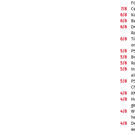
F
7/
8
Ce
6/
8
K
6/
8
Be
6/
8
D
R
6/
8
Ti
on
5/
8
P
5/
8
B
5/
8
R
5/
8
In
a
5/
8
P
C
4/
8
K
4/
8
He
g
4/
8
We
he
4/
8
De
w