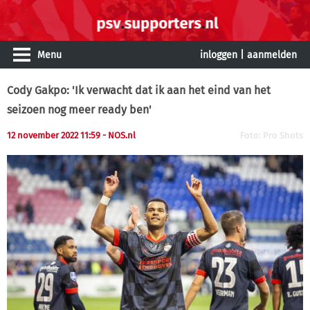
Menu
inloggen
|
aanmelden
Cody Gakpo: 'Ik verwacht dat ik aan het eind van het
seizoen nog meer ready ben'
12 november 2022 11:59
- NOS.nl
Foto: Pro Shots