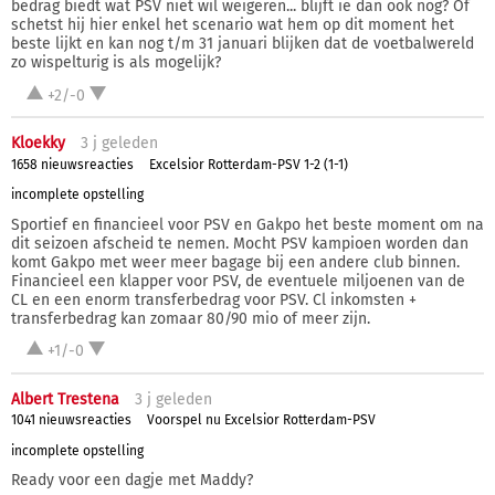
bedrag biedt wat PSV niet wil weigeren... blijft ie dan ook nog? Of
schetst hij hier enkel het scenario wat hem op dit moment het
beste lijkt en kan nog t/m 31 januari blijken dat de voetbalwereld
zo wispelturig is als mogelijk?
+2/-0
Kloekky
3 j
geleden
1658 nieuwsreacties
Excelsior Rotterdam-PSV 1-2 (1-1)
incomplete opstelling
Sportief en financieel voor PSV en Gakpo het beste moment om na
dit seizoen afscheid te nemen. Mocht PSV kampioen worden dan
komt Gakpo met weer meer bagage bij een andere club binnen.
Financieel een klapper voor PSV, de eventuele miljoenen van de
CL en een enorm transferbedrag voor PSV. Cl inkomsten +
transferbedrag kan zomaar 80/90 mio of meer zijn.
+1/-0
Albert Trestena
3 j
geleden
1041 nieuwsreacties
Voorspel nu Excelsior Rotterdam-PSV
incomplete opstelling
Ready voor een dagje met Maddy?