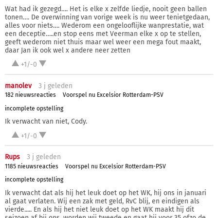
Wat had ik gezegd…. Het is elke x zelfde liedje, nooit geen ballen
tonen…. De overwinning van vorige week is nu weer tenietgedaan,
alles voor niets…. Wederom een ongelooflijke wanprestatie, wat
een deceptie…..en stop eens met Veerman elke x op te stellen,
geeft wederom niet thuis maar wel weer een mega fout maakt,
daar Jan ik ook wel x andere neer zetten
+1/-0
manolev
3 j
geleden
182 nieuwsreacties
Voorspel nu Excelsior Rotterdam-PSV
incomplete opstelling
Ik verwacht van niet, Cody.
+1/-0
Rups
3 j
geleden
1185 nieuwsreacties
Voorspel nu Excelsior Rotterdam-PSV
incomplete opstelling
Ik verwacht dat als hij het leuk doet op het WK, hij ons in januari
al gaat verlaten. Wij een zak met geld, RvC blij, en eindigen als
vierde..... En als hij het niet leuk doet op het WK maakt hij dit
seizoen af bij ons, worden wij tweede en gaat hij voor 35 ofzo de