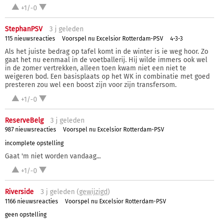
+1/-0
StephanPSV
3 j
geleden
115 nieuwsreacties
Voorspel nu Excelsior Rotterdam-PSV
4-3-3
Als het juiste bedrag op tafel komt in de winter is ie weg hoor. Zo
gaat het nu eenmaal in de voetballerij. Hij wilde immers ook wel
in de zomer vertrekken, alleen toen kwam niet een niet te
weigeren bod. Een basisplaats op het WK in combinatie met goed
presteren zou wel een boost zijn voor zijn transfersom.
+1/-0
ReserveBelg
3 j
geleden
987 nieuwsreacties
Voorspel nu Excelsior Rotterdam-PSV
incomplete opstelling
Gaat 'm niet worden vandaag...
+1/-0
Riverside
3 j
geleden (
gewijzigd
)
1166 nieuwsreacties
Voorspel nu Excelsior Rotterdam-PSV
geen opstelling