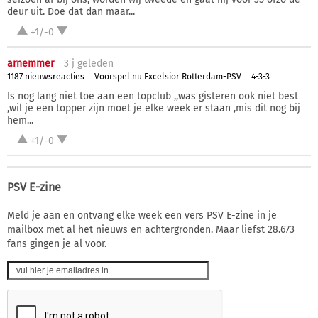
deur uit. Doe dat dan maar...
+1/-0
arnemmer
3 j
geleden
1187 nieuwsreacties
Voorspel nu Excelsior Rotterdam-PSV
4-3-3
Is nog lang niet toe aan een topclub ,,was gisteren ook niet best
,wil je een topper zijn moet je elke week er staan ,mis dit nog bij
hem...
+1/-0
PSV E-zine
Meld je aan en ontvang elke week een vers PSV E-zine in je
mailbox met al het nieuws en achtergronden. Maar liefst 28.673
fans gingen je al voor.