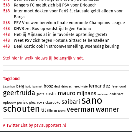
5/
8
Rangers FC meldt zich bij PSV voor Driouech
5/
8
Inter moet dokken voor Perišić, clausule geldt alleen voor
Barça
5/
8
PSV Vrouwen bereiken finale voorronde Champions League
4/
8
KNVB zet Bos op wedstrijd tegen Fortuna
4/
8
Heb jij Mijnans al in je favoriete opstelling gezet?
4/
8
Weet PSV zich tegen Fortuna Sittard te herstellen?
4/
8
Deal Kostic ook in stroomversnelling, woensdag keuring
Stel hier in welk nieuws jij belangrijk vindt.
Tagcloud
fernandez
bosz
berg
feyenoord
dest
driouech
eredivisie
bodo
bommel
basarnhem
geertruida
mauro
mijnans
kostic
godts
onderkant
nederland
sano
saibari
rcv
opbouw
perisic
rickardoko
plea
schouten
veerman
wanner
til
tillman
twente
A Twitter List by psv.supporters.nl