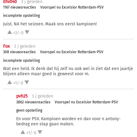
Ehv040
3 j
geleden
1167 nieuwsreacties
Voorspel nu Excelsior Rotterdam-PSV
incomplete opstelling
Juist. NA het seizoen. Maak ons eerst kampioen!
+3/-0
Fox
3 j
geleden
308 nieuwsreacties
Voorspel nu Excelsior Rotterdam-PSV
incomplete opstelling
Wat een held. Ik denk dat hij zelf nu ook wel in ziet dat een jaartje
blijven alleen maar goed is geweest voor m.
+1/-0
pvh25
3 j
geleden
3862 nieuwsreacties
Voorspel nu Excelsior Rotterdam-PSV
geen opstelling
En voor PSV. Kampioen worden en dan voor n antony-
bedrag een stap gaan maken.
+1/-0