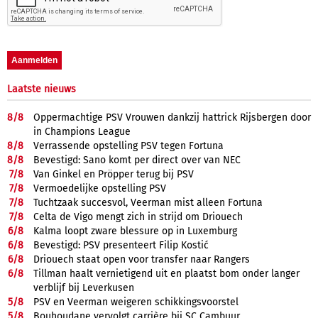
Laatste nieuws
8/
8
Oppermachtige PSV Vrouwen dankzij hattrick Rijsbergen door
in Champions League
8/
8
Verrassende opstelling PSV tegen Fortuna
8/
8
Bevestigd: Sano komt per direct over van NEC
7/
8
Van Ginkel en Pröpper terug bij PSV
7/
8
Vermoedelijke opstelling PSV
7/
8
Tuchtzaak succesvol, Veerman mist alleen Fortuna
7/
8
Celta de Vigo mengt zich in strijd om Driouech
6/
8
Kalma loopt zware blessure op in Luxemburg
6/
8
Bevestigd: PSV presenteert Filip Kostić
6/
8
Driouech staat open voor transfer naar Rangers
6/
8
Tillman haalt vernietigend uit en plaatst bom onder langer
verblijf bij Leverkusen
5/
8
PSV en Veerman weigeren schikkingsvoorstel
5/
8
Bouhoudane vervolgt carrière bij SC Cambuur