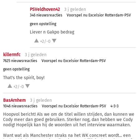
PSVeldhoven42
3 j
geleden
346 nieuwsreacties
Voorspel nu Excelsior Rotterdam-PSV
geen opstelling
Liever n Gakpo bedrag
+2/-0
killermfc
3 j
geleden
7625 nieuwsreacties
Voorspel nu Excelsior Rotterdam-PSV
geen opstelling
That's the spirit, boy!
+2/-0
BasArnhem
3 j
geleden
1046 nieuwsreacties
Voorspel nu Excelsior Rotterdam-PSV
4-3-3
Hoopvol bericht! Als we om de titel willen strijden, dan kunnen we
Cody meer dan goed gebruiken. Sterker nog, dan hebben we Cody
nodig! Hopelijk kan hij de woorden uit het interview waarmaken.
Want wat als Manchester straks na het WK concreet wordt... een