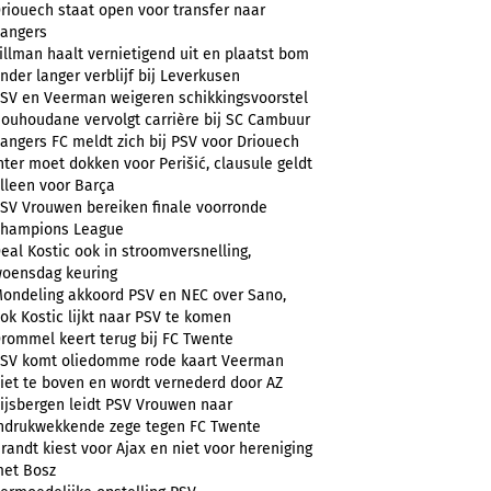
riouech staat open voor transfer naar
angers
illman haalt vernietigend uit en plaatst bom
nder langer verblijf bij Leverkusen
SV en Veerman weigeren schikkingsvoorstel
ouhoudane vervolgt carrière bij SC Cambuur
angers FC meldt zich bij PSV voor Driouech
nter moet dokken voor Perišić, clausule geldt
lleen voor Barça
SV Vrouwen bereiken finale voorronde
hampions League
eal Kostic ook in stroomversnelling,
oensdag keuring
ondeling akkoord PSV en NEC over Sano,
ok Kostic lijkt naar PSV te komen
rommel keert terug bij FC Twente
SV komt oliedomme rode kaart Veerman
iet te boven en wordt vernederd door AZ
ijsbergen leidt PSV Vrouwen naar
ndrukwekkende zege tegen FC Twente
randt kiest voor Ajax en niet voor hereniging
et Bosz