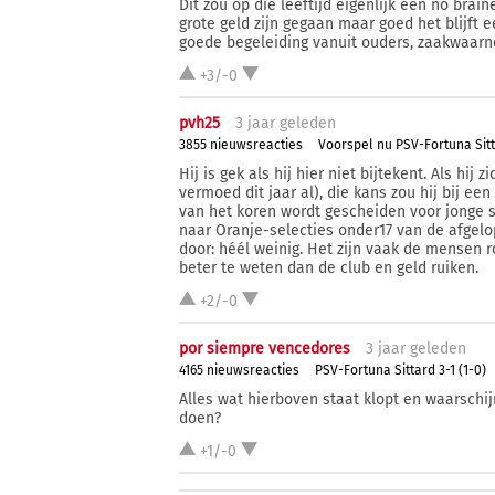
Dit zou op die leeftijd eigenlijk een no brai
grote geld zijn gegaan maar goed het blijft 
goede begeleiding vanuit ouders, zaakwaarn
+3/-0
pvh25
3 j
aar
geleden
3855 nieuwsreacties
Voorspel nu PSV-Fortuna Sit
Hij is gek als hij hier niet bijtekent. Als hij 
vermoed dit jaar al), die kans zou hij bij een
van het koren wordt gescheiden voor jonge 
naar Oranje-selecties onder17 van de afgelop
door: héél weinig. Het zijn vaak de mensen 
beter te weten dan de club en geld ruiken.
+2/-0
por siempre vencedores
3 j
aar
geleden
4165 nieuwsreacties
PSV-Fortuna Sittard 3-1 (1-0)
Alles wat hierboven staat klopt en waarschi
doen?
+1/-0