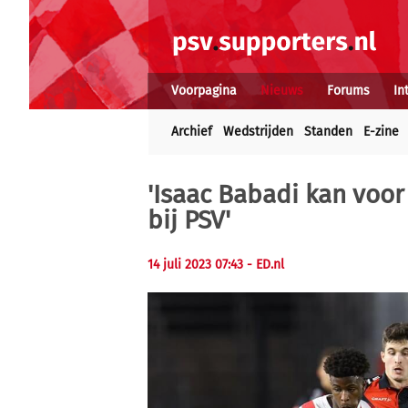
Voorpagina
Nieuws
Forums
In
Archief
Wedstrijden
Standen
E-zine
'Isaac Babadi kan voor
bij PSV'
14 juli 2023 07:43
- ED.nl