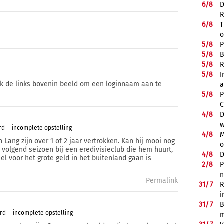
6/
8
D
R
6/
8
T
o
5/
8
P
5/
8
B
5/
8
R
5/
8
I
ik de links bovenin beeld om een loginnaam aan te
a
5/
8
P
C
4/
8
D
w
rd
incomplete opstelling
4/
8
M
n Lang zijn over 1 of 2 jaar vertrokken. Kan hij mooi nog
o
 volgend seizoen bij een eredivisieclub die hem huurt,
4/
8
D
snel voor het grote geld in het buitenland gaan is
2/
8
P
n
Permalink
31/
7
R
i
31/
7
B
ard
incomplete opstelling
m