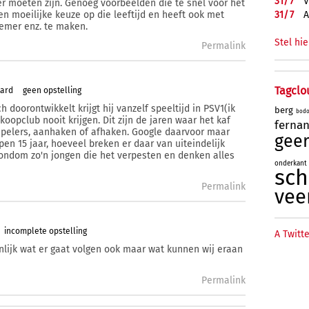
31/
7
V
ner moeten zijn. Genoeg voorbeelden die te snel voor het
31/
7
A
een moeilijke keuze op die leeftijd en heeft ook met
emer enz. te maken.
Stel hie
Permalink
Tagclo
tard
geen opstelling
zich doorontwikkelt krijgt hij vanzelf speeltijd in PSV1(ik
berg
bod
 koopclub nooit krijgen. Dit zijn de jaren waar het kaf
ferna
spelers, aanhaken of afhaken. Google daarvoor maar
geer
en 15 jaar, hoeveel breken er daar van uiteindelijk
rondom zo'n jongen die het verpesten en denken alles
onderkant
sc
Permalink
vee
incomplete opstelling
A Twitte
jnlijk wat er gaat volgen ook maar wat kunnen wij eraan
Permalink