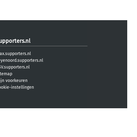
upporters.nl
ax.supporters.nl
eyenoord.supporters.nl
V.supporters.nl
itemap
ijn voorkeuren
ookie-instellingen