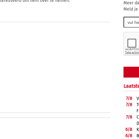
ïnteresseerd om hem over te nemen.
Meer da
Meld je
Laatst
7/
8
V
7/
8
T
F
7/
8
C
D
6/
8
K
6/
8
B