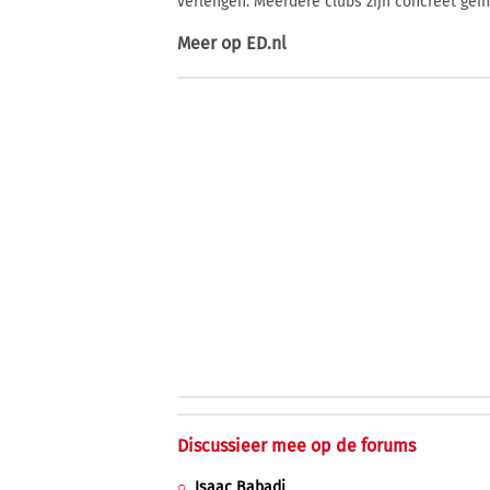
verlengen. Meerdere clubs zijn concreet ge
Meer op
ED.nl
Discussieer mee op de forums
Isaac Babadi