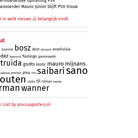
ermoedelijke opstelling PSV
anvoerder Mauro Júnior blijft PSV trouw
r in welk nieuws jij belangrijk vindt.
ud
bosz
eredivisie
dest
bommel
driouech
o
ndez
flamingo
gasiorowski
feyenoord
truida
mauro
mijnans
godts
kostic
sano
saibari
plea
perisic
rcv
opbouw
houten
til
tillman
twente
sildillia
rman
wanner
r List by psv.supporters.nl