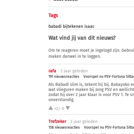
Tags
babadi
bijtekenen
isaac
Wat vind jij van dit nieuws?
Om te reageren moet je ingelogd zijn. Gebru
maken danwel in te loggen.
rafa
3 j
aar
geleden
191 nieuwsreacties
Voorspel nu PSV-Fortuna Sitta
Als Babadi slim is, tekent hij bij. Bakayoko e
wat vlieguren maken bij Jong PSV en wellicht
zodat hij over 2 jaar klaar is voor PSV 1. Te 
onverstandig.
+2/-0
Trefzeker
3 j
aar
geleden
158 nieuwsreacties
Voorspel nu PSV-Fortuna Sitt