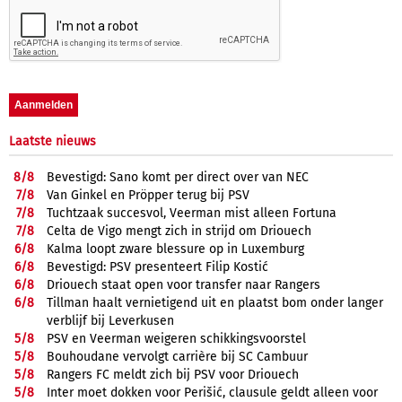
Laatste nieuws
8/
8
Bevestigd: Sano komt per direct over van NEC
7/
8
Van Ginkel en Pröpper terug bij PSV
7/
8
Tuchtzaak succesvol, Veerman mist alleen Fortuna
7/
8
Celta de Vigo mengt zich in strijd om Driouech
6/
8
Kalma loopt zware blessure op in Luxemburg
6/
8
Bevestigd: PSV presenteert Filip Kostić
6/
8
Driouech staat open voor transfer naar Rangers
6/
8
Tillman haalt vernietigend uit en plaatst bom onder langer
verblijf bij Leverkusen
5/
8
PSV en Veerman weigeren schikkingsvoorstel
5/
8
Bouhoudane vervolgt carrière bij SC Cambuur
5/
8
Rangers FC meldt zich bij PSV voor Driouech
5/
8
Inter moet dokken voor Perišić, clausule geldt alleen voor