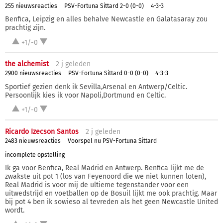
255 nieuwsreacties
PSV-Fortuna Sittard 2-0 (0-0)
4-3-3
Benfica, Leipzig en alles behalve Newcastle en Galatasaray zou
prachtig zijn.
+1/-0
the alchemist
2 j
geleden
2900 nieuwsreacties
PSV-Fortuna Sittard 0-0 (0-0)
4-3-3
Sportief gezien denk ik Sevilla,Arsenal en Antwerp/Celtic.
Persoonlijk kies ik voor Napoli,Dortmund en Celtic.
+1/-0
Ricardo Izecson Santos
2 j
geleden
2483 nieuwsreacties
Voorspel nu PSV-Fortuna Sittard
incomplete opstelling
Ik ga voor Benfica, Real Madrid en Antwerp. Benfica lijkt me de
zwakste uit pot 1 (los van Feyenoord die we niet kunnen loten),
Real Madrid is voor mij de ultieme tegenstander voor een
uitwedstrijd en voetballen op de Bosuil lijkt me ook prachtig. Maar
bij pot 4 ben ik sowieso al tevreden als het geen Newcastle United
wordt.