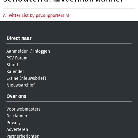
til
tillman
A Twitter List by psv.supporters.nl
Direct naar
Aanmelden
/
inloggen
PSV Forum
Stand
Kalender
E-zine (nieuwsbrief)
Nieuwsarchief
Over ons
Voor webmasters
Disclaimer
Privacy
Adverteren
Partnerberichten