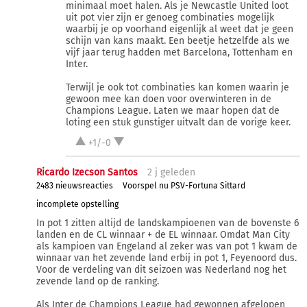
minimaal moet halen. Als je Newcastle United loot
uit pot vier zijn er genoeg combinaties mogelijk
waarbij je op voorhand eigenlijk al weet dat je geen
schijn van kans maakt. Een beetje hetzelfde als we
vijf jaar terug hadden met Barcelona, Tottenham en
Inter.
Terwijl je ook tot combinaties kan komen waarin je
gewoon mee kan doen voor overwinteren in de
Champions League. Laten we maar hopen dat de
loting een stuk gunstiger uitvalt dan de vorige keer.
+1/-0
Ricardo Izecson Santos
2 j
geleden
2483 nieuwsreacties
Voorspel nu PSV-Fortuna Sittard
incomplete opstelling
In pot 1 zitten altijd de landskampioenen van de bovenste 6
landen en de CL winnaar + de EL winnaar. Omdat Man City
als kampioen van Engeland al zeker was van pot 1 kwam de
winnaar van het zevende land erbij in pot 1, Feyenoord dus.
Voor de verdeling van dit seizoen was Nederland nog het
zevende land op de ranking.
Als Inter de Champions League had gewonnen afgelopen