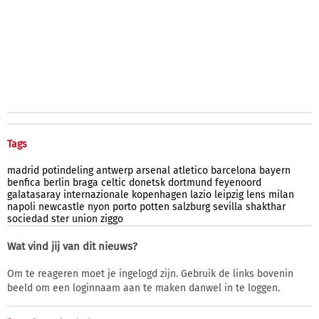
Tags
madrid
potindeling
antwerp
arsenal
atletico
barcelona
bayern
benfica
berlin
braga
celtic
donetsk
dortmund
feyenoord
galatasaray
internazionale
kopenhagen
lazio
leipzig
lens
milan
napoli
newcastle
nyon
porto
potten
salzburg
sevilla
shakthar
sociedad
ster
union
ziggo
Wat vind jij van dit nieuws?
Om te reageren moet je ingelogd zijn. Gebruik de links bovenin
beeld om een loginnaam aan te maken danwel in te loggen.