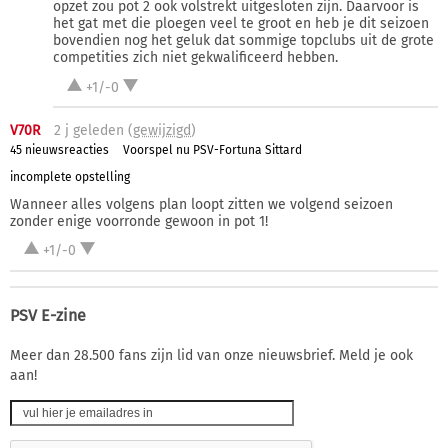
opzet zou pot 2 ook volstrekt uitgesloten zijn. Daarvoor is
het gat met die ploegen veel te groot en heb je dit seizoen
bovendien nog het geluk dat sommige topclubs uit de grote
competities zich niet gekwalificeerd hebben.
+1/-0
V70R
2 j
geleden (
gewijzigd
)
45 nieuwsreacties
Voorspel nu PSV-Fortuna Sittard
incomplete opstelling
Wanneer alles volgens plan loopt zitten we volgend seizoen
zonder enige voorronde gewoon in pot 1!
+1/-0
PSV E-zine
Meer dan 28.500 fans zijn lid van onze nieuwsbrief. Meld je ook
aan!