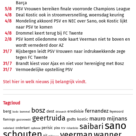
Barça
5/
8
PSV Vrouwen bereiken finale voorronde Champions League
4/
8
Deal Kostic ook in stroomversnelling, woensdag keuring
4/
8
Mondeling akkoord PSV en NEC over Sano, ook Kostic lijkt
naar PSV te komen
4/
8
Drommel keert terug bij FC Twente
2/
8
PSV komt oliedomme rode kaart Veerman niet te boven en
wordt vernederd door AZ
31/
7
Rijsbergen leidt PSV Vrouwen naar indrukwekkende zege
tegen FC Twente
31/
7
Brandt kiest voor Ajax en niet voor hereniging met Bosz
31/
7
Vermoedelijke opstelling PSV
Stel hier in welk nieuws jij belangrijk vindt.
Tagcloud
bosz
fernandez
berg
dest
eredivisie
feyenoord
bommel
driouech
bodo
geertruida
mauro
mijnans
kostic
godts
flamingo
gasiorowski
sano
saibari
perisic
onderkant
plea
rcv
opbouw
nederland
rickardoko
schouten
veerman
wanner