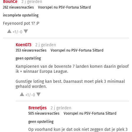
BounCe
2 j
geleden
262 nieuwsreacties
Voorspel nu PSV-Fortuna Sittard
incomplete opstelling
Feyenoord pot 1? :P
+1/-0
Koen073
2 j
geleden
353 nieuwsreacties
Voorspel nu PSV-Fortuna Sittard
geen opstelling
Kampioenen van de bovenste 7 landen komen daarin geloof
ik + winnaar Europa League.
Gunstige loting kan best. Daarnaast moet plek 3 minimaal
gehaald worden.
+1/-0
Brenetjes
2 j
geleden
505 nieuwsreacties
Voorspel nu PSV-Fortuna Sittard
geen opstelling
Op voorhand kun je dat ook niet zeggen dat je plek 3