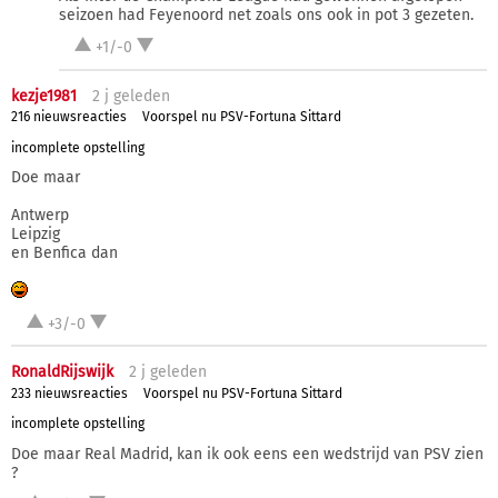
seizoen had Feyenoord net zoals ons ook in pot 3 gezeten.
+1/-0
kezje1981
2 j
geleden
216 nieuwsreacties
Voorspel nu PSV-Fortuna Sittard
incomplete opstelling
Doe maar
Antwerp
Leipzig
en Benfica dan
+3/-0
RonaldRijswijk
2 j
geleden
233 nieuwsreacties
Voorspel nu PSV-Fortuna Sittard
incomplete opstelling
Doe maar Real Madrid, kan ik ook eens een wedstrijd van PSV zien
?