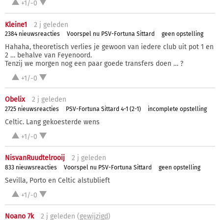
+1/-0
Kleine1
2 j
geleden
2384 nieuwsreacties
Voorspel nu PSV-Fortuna Sittard
geen opstelling
Hahaha, theoretisch verlies je gewoon van iedere club uit pot 1 en
2 … behalve van Feyenoord.
Tenzij we morgen nog een paar goede transfers doen … ?
+1/-0
Obelix
2 j
geleden
2725 nieuwsreacties
PSV-Fortuna Sittard 4-1 (2-1)
incomplete opstelling
Celtic. Lang gekoesterde wens
+1/-0
NisvanRuudtelrooij
2 j
geleden
833 nieuwsreacties
Voorspel nu PSV-Fortuna Sittard
geen opstelling
Sevilla, Porto en Celtic alstublieft
+1/-0
Noano 7k
2 j
geleden (
gewijzigd
)