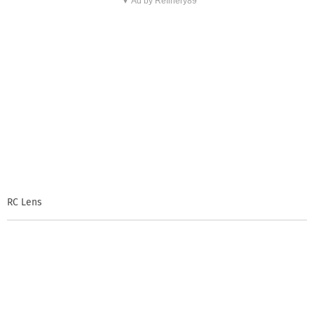
▼ Ad by Refinery89
RC Lens