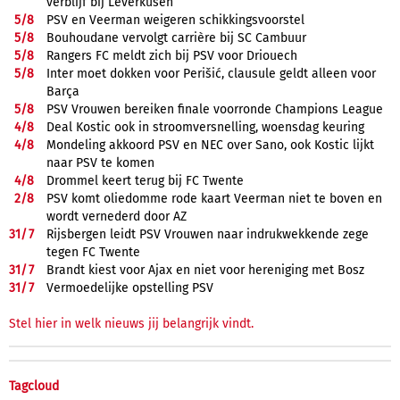
verblijf bij Leverkusen
5/
8
PSV en Veerman weigeren schikkingsvoorstel
5/
8
Bouhoudane vervolgt carrière bij SC Cambuur
5/
8
Rangers FC meldt zich bij PSV voor Driouech
5/
8
Inter moet dokken voor Perišić, clausule geldt alleen voor
Barça
5/
8
PSV Vrouwen bereiken finale voorronde Champions League
4/
8
Deal Kostic ook in stroomversnelling, woensdag keuring
4/
8
Mondeling akkoord PSV en NEC over Sano, ook Kostic lijkt
naar PSV te komen
4/
8
Drommel keert terug bij FC Twente
2/
8
PSV komt oliedomme rode kaart Veerman niet te boven en
wordt vernederd door AZ
31/
7
Rijsbergen leidt PSV Vrouwen naar indrukwekkende zege
tegen FC Twente
31/
7
Brandt kiest voor Ajax en niet voor hereniging met Bosz
31/
7
Vermoedelijke opstelling PSV
Stel hier in welk nieuws jij belangrijk vindt.
Tagcloud