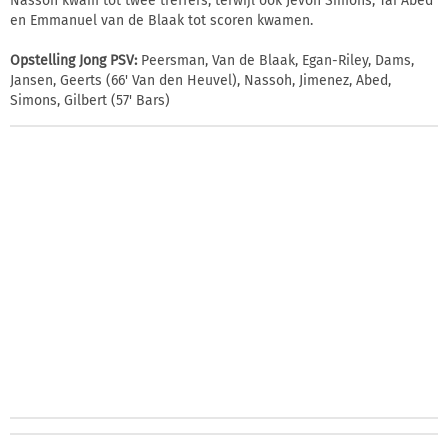
Nassoh kwam tot twee treffers, terwijl ook Jevon Simons, Tai Abed
en Emmanuel van de Blaak tot scoren kwamen.
Opstelling Jong PSV:
Peersman, Van de Blaak, Egan-Riley, Dams,
Jansen, Geerts (66' Van den Heuvel), Nassoh, Jimenez, Abed,
Simons, Gilbert (57' Bars)