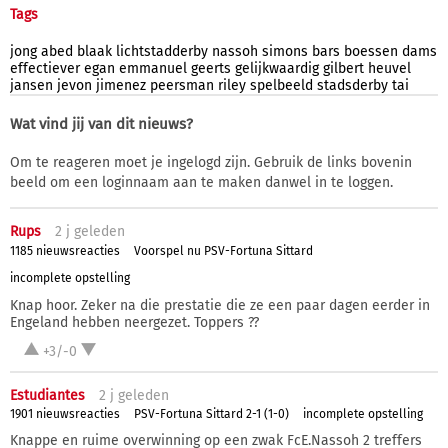
Tags
jong
abed
blaak
lichtstadderby
nassoh
simons
bars
boessen
dams
effectiever
egan
emmanuel
geerts
gelijkwaardig
gilbert
heuvel
jansen
jevon
jimenez
peersman
riley
spelbeeld
stadsderby
tai
Wat vind jij van dit nieuws?
Om te reageren moet je ingelogd zijn. Gebruik de links bovenin
beeld om een loginnaam aan te maken danwel in te loggen.
Rups
2 j
geleden
1185 nieuwsreacties
Voorspel nu PSV-Fortuna Sittard
incomplete opstelling
Knap hoor. Zeker na die prestatie die ze een paar dagen eerder in
Engeland hebben neergezet. Toppers ??
+3/-0
Estudiantes
2 j
geleden
1901 nieuwsreacties
PSV-Fortuna Sittard 2-1 (1-0)
incomplete opstelling
Knappe en ruime overwinning op een zwak FcE.Nassoh 2 treffers