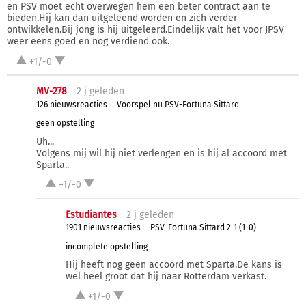
en PSV moet echt overwegen hem een beter contract aan te
bieden.Hij kan dan uitgeleend worden en zich verder
ontwikkelen.Bij jong is hij uitgeleerd.Eindelijk valt het voor JPSV
weer eens goed en nog verdiend ook.
+1/-0
MV-278
2 j
geleden
126 nieuwsreacties
Voorspel nu PSV-Fortuna Sittard
geen opstelling
Uh...
Volgens mij wil hij niet verlengen en is hij al accoord met
Sparta..
+1/-0
Estudiantes
2 j
geleden
1901 nieuwsreacties
PSV-Fortuna Sittard 2-1 (1-0)
incomplete opstelling
Hij heeft nog geen accoord met Sparta.De kans is
wel heel groot dat hij naar Rotterdam verkast.
+1/-0