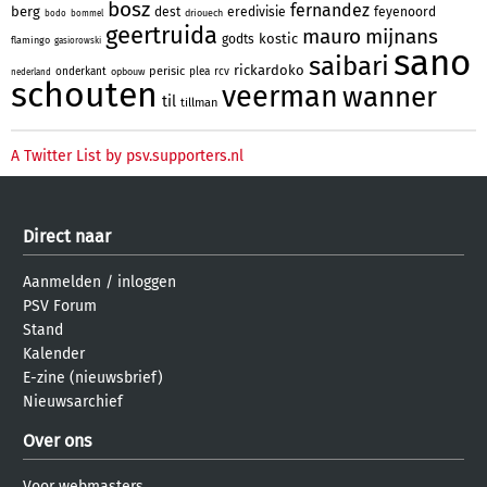
bosz
fernandez
berg
dest
eredivisie
feyenoord
driouech
bodo
bommel
geertruida
mauro
mijnans
kostic
godts
flamingo
gasiorowski
sano
saibari
rickardoko
perisic
onderkant
plea
rcv
opbouw
nederland
schouten
veerman
wanner
til
tillman
A Twitter List by psv.supporters.nl
Direct naar
Aanmelden
/
inloggen
PSV Forum
Stand
Kalender
E-zine (nieuwsbrief)
Nieuwsarchief
Over ons
Voor webmasters