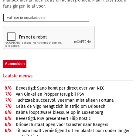
mailbox met al het nieuws en achtergronden. Maar liefst 28.670
fans gingen je al voor.
Laatste nieuws
8/
8
Bevestigd: Sano komt per direct over van NEC
7/
8
Van Ginkel en Pröpper terug bij PSV
7/
8
Tuchtzaak succesvol, Veerman mist alleen Fortuna
7/
8
Celta de Vigo mengt zich in strijd om Driouech
6/
8
Kalma loopt zware blessure op in Luxemburg
6/
8
Bevestigd: PSV presenteert Filip Kostić
6/
8
Driouech staat open voor transfer naar Rangers
6/
8
Tillman haalt vernietigend uit en plaatst bom onder langer