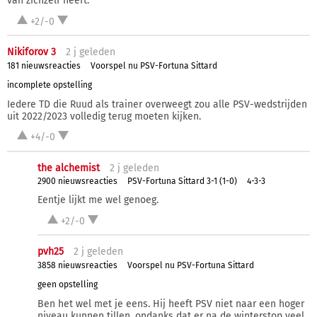
van zichzelf heeft.
+2/-0
Nikiforov 3
2 j
geleden
181 nieuwsreacties
Voorspel nu PSV-Fortuna Sittard
incomplete opstelling
Iedere TD die Ruud als trainer overweegt zou alle PSV-wedstrijden
uit 2022/2023 volledig terug moeten kijken.
+4/-0
the alchemist
2 j
geleden
2900 nieuwsreacties
PSV-Fortuna Sittard 3-1 (1-0)
4-3-3
Eentje lijkt me wel genoeg.
+2/-0
pvh25
2 j
geleden
3858 nieuwsreacties
Voorspel nu PSV-Fortuna Sittard
geen opstelling
Ben het wel met je eens. Hij heeft PSV niet naar een hoger
niveau kunnen tillen, ondanks dat er na de winterstop veel