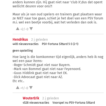
anders kunnen zijn. Hij gaat niet naar 'club X',dus dat opent
wellicht deuren voor ons?!
Maar als je van oud spelers en trainers gaat plaatsen waar
ze NIET naar toe gaan, schiet je het doel van een PSV forum
m.i. wel een beetje voorbij, wat het verleden dan ook is.
+2/-0
Hendrikus
2 j
geleden
4410 nieuwsreacties
PSV-Fortuna Sittard 5-3 (2-1)
geen opstelling
Hoe lang is die komkommer tijd eigenlijk, anders heb ik nog
wel een paar items:
-Roger Schmidt gaat niet naar Bayern.
-Mark van Bommel gaat niet naar Feyenoord.
-Guus Hiddink gaat niet naar het EK.
-Dick Advocaat gaat niet naar AZ.
Etc etc..
+1/-0
WouterErik
2 j
geleden
4528 nieuwsreacties
Voorspel nu PSV-Fortuna Sittard