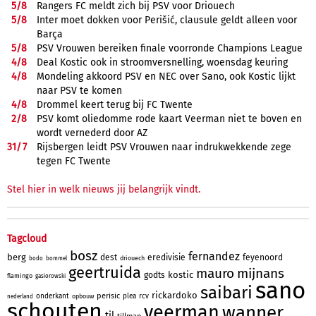
5/
8
Rangers FC meldt zich bij PSV voor Driouech
5/
8
Inter moet dokken voor Perišić, clausule geldt alleen voor
Barça
5/
8
PSV Vrouwen bereiken finale voorronde Champions League
4/
8
Deal Kostic ook in stroomversnelling, woensdag keuring
4/
8
Mondeling akkoord PSV en NEC over Sano, ook Kostic lijkt
naar PSV te komen
4/
8
Drommel keert terug bij FC Twente
2/
8
PSV komt oliedomme rode kaart Veerman niet te boven en
wordt vernederd door AZ
31/
7
Rijsbergen leidt PSV Vrouwen naar indrukwekkende zege
tegen FC Twente
Stel hier in welk nieuws jij belangrijk vindt.
Tagcloud
bosz
fernandez
berg
dest
eredivisie
feyenoord
driouech
bodo
bommel
geertruida
mauro
mijnans
kostic
godts
flamingo
gasiorowski
sano
saibari
rickardoko
perisic
onderkant
plea
rcv
opbouw
nederland
schouten
veerman
wanner
til