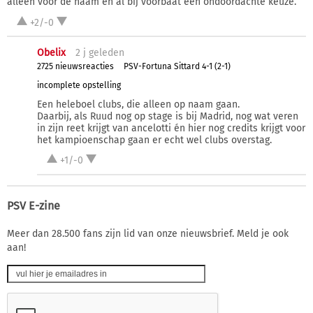
alleen voor de naam en al bij voorbaat een ondoordachte keuze.
+2/-0
Obelix
2 j
geleden
2725 nieuwsreacties
PSV-Fortuna Sittard 4-1 (2-1)
incomplete opstelling
Een heleboel clubs, die alleen op naam gaan.
Daarbij, als Ruud nog op stage is bij Madrid, nog wat veren
in zijn reet krijgt van ancelotti én hier nog credits krijgt voor
het kampioenschap gaan er echt wel clubs overstag.
+1/-0
PSV E-zine
Meer dan 28.500 fans zijn lid van onze nieuwsbrief. Meld je ook
aan!