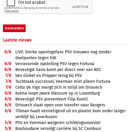
Laatste nieuws
8/
8
LIVE: Sterke openingsfase PSV Vrouwen nog zonder
doelpunten tegen HJK
8/
8
Verrassende opstelling PSV tegen Fortuna
8/
8
Bevestigd: Sano komt per direct over van NEC
7/
8
Van Ginkel en Pröpper terug bij PSV
7/
8
Tuchtzaak succesvol, Veerman mist alleen Fortuna
7/
8
Celta de Vigo mengt zich in strijd om Driouech
6/
8
Kalma loopt zware blessure op in Luxemburg
6/
8
Bevestigd: PSV presenteert Filip Kostić
6/
8
Driouech staat open voor transfer naar Rangers
6/
8
Tillman haalt vernietigend uit en plaatst bom onder langer
verblijf bij Leverkusen
5/
8
PSV en Veerman weigeren schikkingsvoorstel
5/
8
Bouhoudane vervolgt carrière bij SC Cambuur