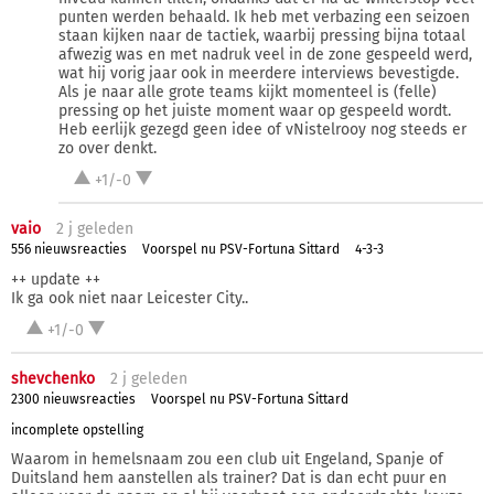
punten werden behaald. Ik heb met verbazing een seizoen
staan kijken naar de tactiek, waarbij pressing bijna totaal
afwezig was en met nadruk veel in de zone gespeeld werd,
wat hij vorig jaar ook in meerdere interviews bevestigde.
Als je naar alle grote teams kijkt momenteel is (felle)
pressing op het juiste moment waar op gespeeld wordt.
Heb eerlijk gezegd geen idee of vNistelrooy nog steeds er
zo over denkt.
+1/-0
vaio
2 j
geleden
556 nieuwsreacties
Voorspel nu PSV-Fortuna Sittard
4-3-3
++ update ++
Ik ga ook niet naar Leicester City..
+1/-0
shevchenko
2 j
geleden
2300 nieuwsreacties
Voorspel nu PSV-Fortuna Sittard
incomplete opstelling
Waarom in hemelsnaam zou een club uit Engeland, Spanje of
Duitsland hem aanstellen als trainer? Dat is dan echt puur en