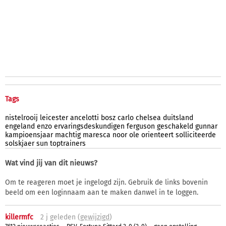
Tags
nistelrooij
leicester
ancelotti
bosz
carlo
chelsea
duitsland
engeland
enzo
ervaringsdeskundigen
ferguson
geschakeld
gunnar
kampioensjaar
machtig
maresca
noor
ole
orienteert
solliciteerde
solskjaer
sun
toptrainers
Wat vind jij van dit nieuws?
Om te reageren moet je ingelogd zijn. Gebruik de links bovenin
beeld om een loginnaam aan te maken danwel in te loggen.
killermfc
2 j
geleden (
gewijzigd
)