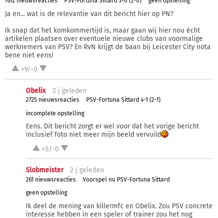
7612 nieuwsreacties
PSV-Fortuna Sittard 3-0 (2-0)
geen opstelling
Ja en... wat is de relevantie van dit bericht hier op PN?
Ik snap dat het komkommertijd is, maar gaan wij hier nou écht
artikelen plaatsen over eventuele nieuwe clubs van voormalige
werknemers van PSV? En RvN krijgt de baan bij Leicester City nota
bene niet eens!
+9/-0
Obelix
2 j
geleden
2725 nieuwsreacties
PSV-Fortuna Sittard 4-1 (2-1)
incomplete opstelling
Eens. Dit bericht zorgt er wel voor dat het vorige bericht
inclusief foto niet meer mijn beeld vervuild
+5/-0
Slobmeister
2 j
geleden
261 nieuwsreacties
Voorspel nu PSV-Fortuna Sittard
geen opstelling
Ik deel de mening van killermfc en Obelix. Zou PSV concrete
interesse hebben in een speler of trainer zou het nog