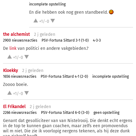
incomplete opstelling
En die hebben ook nog geen standbeeld.
+1/-0
the alchemist
2 j
geleden
2900 nieuwsreacties
PSV-Fortuna Sittard 3-1 (1-0)
4-3-3
De
link
van politici en andere vakgebieden.?
+1/-0
Kloekky
2 j
geleden
1656 nieuwsreacties
PSV-Fortuna Sittard 4-1 (2-0)
incomplete opstelling
Zoooo boeie.
+1/-0
El Frikandel
2 j
geleden
2266 nieuwsreacties
PSV-Fortuna Sittard 6-0 (3-0)
geen opstelling
Genant dat gesolliciteer van van Nistelrooij. Die denkt echt ergens
in de top te kunnen gaan coachen, maar zelfs een promovendus
wil m niet. Die zie ik voorlopig nergens tekenen, als hij deze dunk