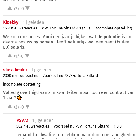
+2/-0
Kloekky
1 j
geleden
1654 nieuwsreacties
PSV-Fortuna Sittard 4-1 (2-0)
incomplete opstelling
Welkom en succes. Mooi een jaartje kijken wat de potentie is en
daarna beslissing nemen. Heeft natuurlijk wel een riant (buiten
EU) salaris.
+1/-0
shevchenko
1 j
geleden
2300 nieuwsreacties
Voorspel nu PSV-Fortuna Sittard
incomplete opstelling
Volledig overtuigd van zijn kwaliteiten maar toch een contract van
1 jaar?
+2/-0
PSV72
1 j
geleden
582 nieuwsreacties
Voorspel nu PSV-Fortuna Sittard
4-3-3
Iemand kan kwaliteiten hebben maar door omstandigheden