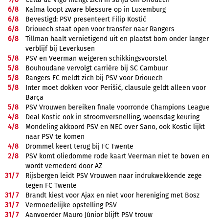
6/
8
Kalma loopt zware blessure op in Luxemburg
6/
8
Bevestigd: PSV presenteert Filip Kostić
6/
8
Driouech staat open voor transfer naar Rangers
6/
8
Tillman haalt vernietigend uit en plaatst bom onder langer
verblijf bij Leverkusen
5/
8
PSV en Veerman weigeren schikkingsvoorstel
5/
8
Bouhoudane vervolgt carrière bij SC Cambuur
5/
8
Rangers FC meldt zich bij PSV voor Driouech
5/
8
Inter moet dokken voor Perišić, clausule geldt alleen voor
Barça
5/
8
PSV Vrouwen bereiken finale voorronde Champions League
4/
8
Deal Kostic ook in stroomversnelling, woensdag keuring
4/
8
Mondeling akkoord PSV en NEC over Sano, ook Kostic lijkt
naar PSV te komen
4/
8
Drommel keert terug bij FC Twente
2/
8
PSV komt oliedomme rode kaart Veerman niet te boven en
wordt vernederd door AZ
31/
7
Rijsbergen leidt PSV Vrouwen naar indrukwekkende zege
tegen FC Twente
31/
7
Brandt kiest voor Ajax en niet voor hereniging met Bosz
31/
7
Vermoedelijke opstelling PSV
31/
7
Aanvoerder Mauro Júnior blijft PSV trouw