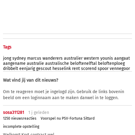
Tags
jong
sydney
marcus
wanderers
australier
western
younis
aangaat
aangename
australie
australische
beloftenelftal
beloftenploeg
dribbelt
eenjarig
gescout
hesselink
rent
scorend
spoor
vennegoor
Wat vind jij van dit nieuws?
Om te reageren moet je ingelogd zijn. Gebruik de links bovenin
beeld om een loginnaam aan te maken danwel in te loggen.
sosa311281
1 j
geleden
1250 nieuwsreacties
Voorspel nu PSV-Fortuna Sittard
incomplete opstelling
Welkom!! Kort contract wel..