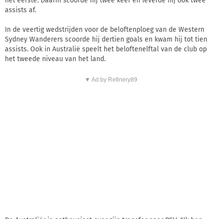
het eerste. Daarin scoorde hij twee keer en leverde hij ook twee
assists af.
In de veertig wedstrijden voor de beloftenploeg van de Western
Sydney Wanderers scoorde hij dertien goals en kwam hij tot tien
assists. Ook in Australië speelt het beloftenelftal van de club op
het tweede niveau van het land.
▼ Ad by Refinery89