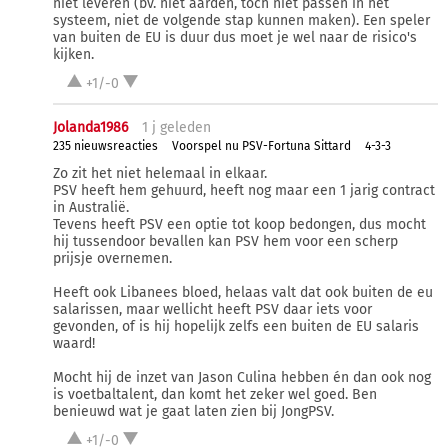
niet leveren (bv. niet aarden, toch niet passen in het
systeem, niet de volgende stap kunnen maken). Een speler
van buiten de EU is duur dus moet je wel naar de risico's
kijken.
+1/-0
Jolanda1986
1 j
geleden
235 nieuwsreacties
Voorspel nu PSV-Fortuna Sittard
4-3-3
Zo zit het niet helemaal in elkaar.
PSV heeft hem gehuurd, heeft nog maar een 1 jarig contract
in Australië.
Tevens heeft PSV een optie tot koop bedongen, dus mocht
hij tussendoor bevallen kan PSV hem voor een scherp
prijsje overnemen.
Heeft ook Libanees bloed, helaas valt dat ook buiten de eu
salarissen, maar wellicht heeft PSV daar iets voor
gevonden, of is hij hopelijk zelfs een buiten de EU salaris
waard!
Mocht hij de inzet van Jason Culina hebben én dan ook nog
is voetbaltalent, dan komt het zeker wel goed. Ben
benieuwd wat je gaat laten zien bij JongPSV.
+1/-0