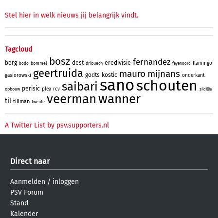
Stel hier in welk nieuws jij belangrijk vindt.
Tagcloud
bosz
fernandez
berg
dest
eredivisie
flamingo
bommel
driouech
bodo
feyenoord
geertruida
mauro
mijnans
godts
kostic
gasiorowski
onderkant
sano
schouten
saibari
perisic
plea
rcv
opbouw
sildillia
veerman
wanner
til
tillman
twente
A Twitter List by psv.supporters.nl
Direct naar
Aanmelden
/
inloggen
PSV Forum
Stand
Kalender