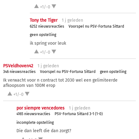
+1/-0
Tony the Tiger
1 j
geleden
6252 nieuwsreacties
Voorspel nu PSV-Fortuna Sittard
geen opstelling
ik spring voor leuk
+1/-0
PSVeldhoven42
1 j
geleden
346 nieuwsreacties
Voorspel nu PSV-Fortuna Sittard
geen opstelling
Ik verwacht voor n contract tot 2030 wel een gelimiteerde
afkoopsom van 100M erop
+1/-0
por siempre vencedores
1 j
geleden
4165 nieuwsreacties
PSV-Fortuna Sittard 3-1 (1-0)
incomplete opstelling
Die dan leeft die dan zorgt?