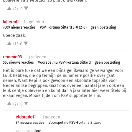
opleveren als Pepi zich zo blijft ontwikkelen.
+2/-0
killermfc
1 j
geleden
7609 nieuwsreacties
PSV-Fortuna Sittard 3-0 (2-0)
geen opstelling
Goede zaak.
+1/-0
remmie03
1 j
geleden
565 nieuwsreacties
Voorspel nu PSV-Fortuna Sittard
geen opstelling
Het is pure luxe dat we een bijna gelijkwaardige vervanger voor
Luuk hebben, die op termijn de nummer 9 positie over gaat
nemen. Want Pepi is ook gewoon een absolute topspits voor
Nederlandse begrippen. Gaat ons over een aantal jaren ook een
leuk centje opleveren en komt dan 4 jaar later hier weer titels bij
elkaar vegen. Mooie tijden om PSV supporter te zijn.
+2/-0
eldorado11
1 j
geleden
37 nieuwsreacties
Voorspel nu PSV-Fortuna Sittard
geen opstelling