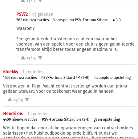
+1/-0
PSV72
1 j
geleden
582 nieuwsreacties
Voorspel nu PSV-Fortuna Sittard
4-3-3
Waarom?
Een gelimiteerde transfersom is alleen maar in het
voordeel van een speler. Voor een club is geen gelimiteerde
transfersom altijd beter zodat er geen maximum is.
+1/-0
Kloekky
1 j
geleden
1656 nieuwsreacties
PSV-Fortuna Sittard 4-1 (2-0)
incomplete opstelling
Vertrouwen in Pepi. Mocht contract verlengd worden dan prima
gedaan Stewart. Voor de toekomst weer goud in handen.
+1/-0
Hendrikus
1 j
geleden
4409 nieuwsreacties
PSV-Fortuna Sittard 5-3 (2-1)
geen opstelling
Wel te hopen dat door al die opwaarderingen van contracten(lees
salarissen) het huishoudboekje op orde blijft. Niet dat we