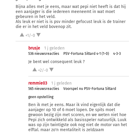
Bijna alles met je eens, maar wat pepi niet heeft is dat hij
een aanjager is die iedereen meeneemt in wat moet
gebeuren in het veld.
Als leuk er niet is is psv minder gefocust leuk is de trainer
die er in het veld bovenop zit.
+1/-0
brusje
1 j
geleden
536 nieuwsreacties
PSV-Fortuna Sittard 4-1 (1-0)
4-3-3
Je bent wel consequent leuk ?
+2/-0
remmie03
1 j
geleden
565 nieuwsreacties
Voorspel nu PSV-Fortuna Sittard
geen opstelling
Ben ik met je eens. Maar ik vind eigenlijk dat die
aanjager op 10 of 6 moet lopen. De spits moet
gewoon bezig zijn met scoren, en we weten niet hoe
Pepi zich ontwikkeld als basisspeler natuurlijk. Luuk
was op zijn twintigste ook nog niet de motor van het
elftal. maar zo'n mentaliteit is zeldzaam