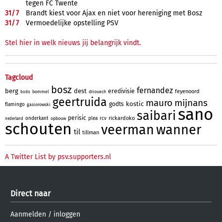
tegen FC Twente
31/
7
Brandt kiest voor Ajax en niet voor hereniging met Bosz
31/
7
Vermoedelijke opstelling PSV
Stel hier in welk nieuws jij belangrijk vindt.
Tagcloud
bosz
fernandez
berg
dest
eredivisie
feyenoord
bommel
driouech
bodo
geertruida
mauro
mijnans
kostic
godts
flamingo
gasiorowski
sano
saibari
perisic
rickardoko
onderkant
plea
rcv
opbouw
nederland
schouten
veerman
wanner
til
tillman
A Twitter List by psv.supporters.nl
Direct naar
Aanmelden
/
inloggen