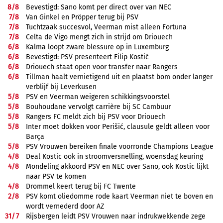
8/
8
Bevestigd: Sano komt per direct over van NEC
7/
8
Van Ginkel en Pröpper terug bij PSV
7/
8
Tuchtzaak succesvol, Veerman mist alleen Fortuna
7/
8
Celta de Vigo mengt zich in strijd om Driouech
6/
8
Kalma loopt zware blessure op in Luxemburg
6/
8
Bevestigd: PSV presenteert Filip Kostić
6/
8
Driouech staat open voor transfer naar Rangers
6/
8
Tillman haalt vernietigend uit en plaatst bom onder langer
verblijf bij Leverkusen
5/
8
PSV en Veerman weigeren schikkingsvoorstel
5/
8
Bouhoudane vervolgt carrière bij SC Cambuur
5/
8
Rangers FC meldt zich bij PSV voor Driouech
5/
8
Inter moet dokken voor Perišić, clausule geldt alleen voor
Barça
5/
8
PSV Vrouwen bereiken finale voorronde Champions League
4/
8
Deal Kostic ook in stroomversnelling, woensdag keuring
4/
8
Mondeling akkoord PSV en NEC over Sano, ook Kostic lijkt
naar PSV te komen
4/
8
Drommel keert terug bij FC Twente
2/
8
PSV komt oliedomme rode kaart Veerman niet te boven en
wordt vernederd door AZ
31/
7
Rijsbergen leidt PSV Vrouwen naar indrukwekkende zege