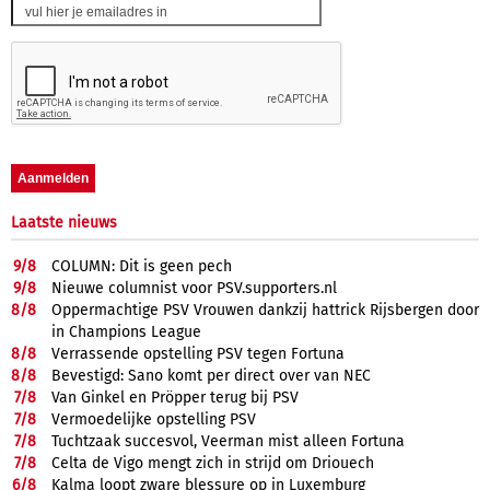
Laatste nieuws
9/
8
COLUMN: Dit is geen pech
9/
8
Nieuwe columnist voor PSV.supporters.nl
8/
8
Oppermachtige PSV Vrouwen dankzij hattrick Rijsbergen door
in Champions League
8/
8
Verrassende opstelling PSV tegen Fortuna
8/
8
Bevestigd: Sano komt per direct over van NEC
7/
8
Van Ginkel en Pröpper terug bij PSV
7/
8
Vermoedelijke opstelling PSV
7/
8
Tuchtzaak succesvol, Veerman mist alleen Fortuna
7/
8
Celta de Vigo mengt zich in strijd om Driouech
6/
8
Kalma loopt zware blessure op in Luxemburg