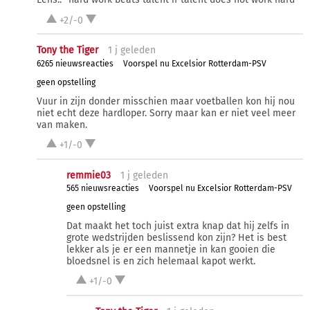
+2/-0
Tony the Tiger
1 j
geleden
6265 nieuwsreacties
Voorspel nu Excelsior Rotterdam-PSV
geen opstelling
Vuur in zijn donder misschien maar voetballen kon hij nou
niet echt deze hardloper. Sorry maar kan er niet veel meer
van maken.
+1/-0
remmie03
1 j
geleden
565 nieuwsreacties
Voorspel nu Excelsior Rotterdam-PSV
geen opstelling
Dat maakt het toch juist extra knap dat hij zelfs in
grote wedstrijden beslissend kon zijn? Het is best
lekker als je er een mannetje in kan gooien die
bloedsnel is en zich helemaal kapot werkt.
+1/-0