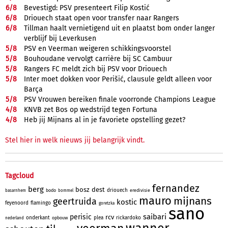
6/
8
Bevestigd: PSV presenteert Filip Kostić
6/
8
Driouech staat open voor transfer naar Rangers
6/
8
Tillman haalt vernietigend uit en plaatst bom onder langer
verblijf bij Leverkusen
5/
8
PSV en Veerman weigeren schikkingsvoorstel
5/
8
Bouhoudane vervolgt carrière bij SC Cambuur
5/
8
Rangers FC meldt zich bij PSV voor Driouech
5/
8
Inter moet dokken voor Perišić, clausule geldt alleen voor
Barça
5/
8
PSV Vrouwen bereiken finale voorronde Champions League
4/
8
KNVB zet Bos op wedstrijd tegen Fortuna
4/
8
Heb jij Mijnans al in je favoriete opstelling gezet?
Stel hier in welk nieuws jij belangrijk vindt.
Tagcloud
fernandez
berg
bosz
dest
driouech
bodo
eredivisie
basarnhem
bommel
mauro
mijnans
geertruida
kostic
feyenoord
flamingo
goretzka
sano
saibari
perisic
rcv
onderkant
plea
rickardoko
opbouw
nederland