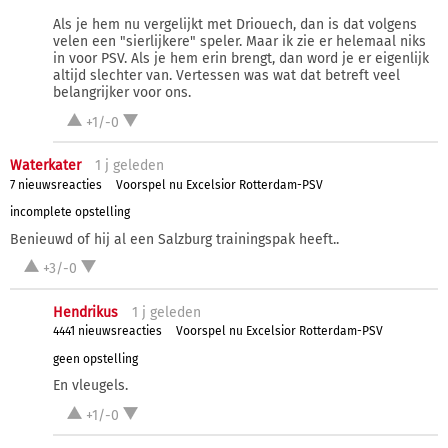
Als je hem nu vergelijkt met Driouech, dan is dat volgens
velen een "sierlijkere" speler. Maar ik zie er helemaal niks
in voor PSV. Als je hem erin brengt, dan word je er eigenlijk
altijd slechter van. Vertessen was wat dat betreft veel
belangrijker voor ons.
+1/-0
Waterkater
1 j
geleden
7 nieuwsreacties
Voorspel nu Excelsior Rotterdam-PSV
incomplete opstelling
Benieuwd of hij al een Salzburg trainingspak heeft..
+3/-0
Hendrikus
1 j
geleden
4441 nieuwsreacties
Voorspel nu Excelsior Rotterdam-PSV
geen opstelling
En vleugels.
+1/-0