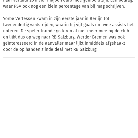
naar verluidt zo'n vier miljoen euro mee gemoeid zijn. Een bedrag,
waar PSV ook nog een klein percentage van bij mag schrijven.
Yorbe Vertessen kwam in zijn eerste jaar in Berlijn tot
tweeëndertig wedstrijden, waarin hij vijf goals en twee assists liet
noteren. De speler trainde gisteren al niet meer mee bij de club
en lijkt dus op weg naar RB Salzburg. Werder Bremen was ook
geïnteresseerd in de aanvaller maar lijkt inmiddels afgehaakt
door de op handen zijnde deal met RB Salzburg.