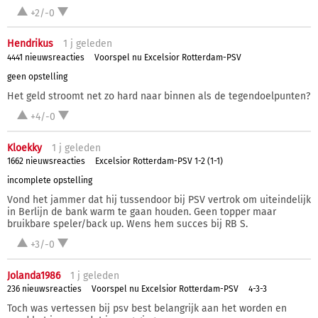
+2/-0
Hendrikus
1 j
geleden
4441 nieuwsreacties
Voorspel nu Excelsior Rotterdam-PSV
geen opstelling
Het geld stroomt net zo hard naar binnen als de tegendoelpunten?
+4/-0
Kloekky
1 j
geleden
1662 nieuwsreacties
Excelsior Rotterdam-PSV 1-2 (1-1)
incomplete opstelling
Vond het jammer dat hij tussendoor bij PSV vertrok om uiteindelijk
in Berlijn de bank warm te gaan houden. Geen topper maar
bruikbare speler/back up. Wens hem succes bij RB S.
+3/-0
Jolanda1986
1 j
geleden
236 nieuwsreacties
Voorspel nu Excelsior Rotterdam-PSV
4-3-3
Toch was vertessen bij psv best belangrijk aan het worden en