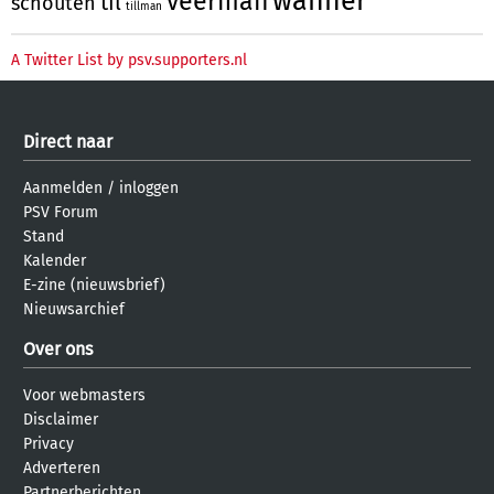
wanner
veerman
til
schouten
tillman
A Twitter List by psv.supporters.nl
Direct naar
Aanmelden
/
inloggen
PSV Forum
Stand
Kalender
E-zine (nieuwsbrief)
Nieuwsarchief
Over ons
Voor webmasters
Disclaimer
Privacy
Adverteren
Partnerberichten