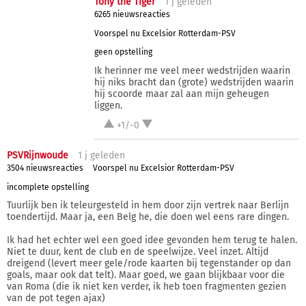
Tony the Tiger
1 j
geleden
6265 nieuwsreacties
Voorspel nu Excelsior Rotterdam-PSV
geen opstelling
Ik herinner me veel meer wedstrijden waarin
hij niks bracht dan (grote) wedstrijden waarin
hij scoorde maar zal aan mijn geheugen
liggen.
+1/-0
PSVRijnwoude
1 j
geleden
3504 nieuwsreacties
Voorspel nu Excelsior Rotterdam-PSV
incomplete opstelling
Tuurlijk ben ik teleurgesteld in hem door zijn vertrek naar Berlijn
toendertijd. Maar ja, een Belg he, die doen wel eens rare dingen.
Ik had het echter wel een goed idee gevonden hem terug te halen.
Niet te duur, kent de club en de speelwijze. Veel inzet. Altijd
dreigend (levert meer gele/rode kaarten bij tegenstander op dan
goals, maar ook dat telt). Maar goed, we gaan blijkbaar voor die
van Roma (die ik niet ken verder, ik heb toen fragmenten gezien
van de pot tegen ajax)