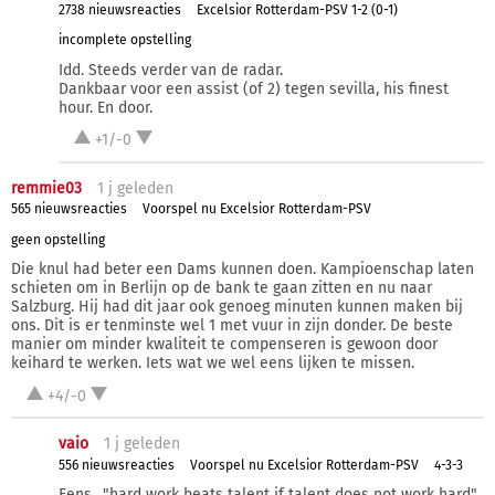
2738 nieuwsreacties
Excelsior Rotterdam-PSV 1-2 (0-1)
incomplete opstelling
Idd. Steeds verder van de radar.
Dankbaar voor een assist (of 2) tegen sevilla, his finest
hour. En door.
+1/-0
remmie03
1 j
geleden
565 nieuwsreacties
Voorspel nu Excelsior Rotterdam-PSV
geen opstelling
Die knul had beter een Dams kunnen doen. Kampioenschap laten
schieten om in Berlijn op de bank te gaan zitten en nu naar
Salzburg. Hij had dit jaar ook genoeg minuten kunnen maken bij
ons. Dit is er tenminste wel 1 met vuur in zijn donder. De beste
manier om minder kwaliteit te compenseren is gewoon door
keihard te werken. Iets wat we wel eens lijken te missen.
+4/-0
vaio
1 j
geleden
556 nieuwsreacties
Voorspel nu Excelsior Rotterdam-PSV
4-3-3
Eens.. "hard work beats talent if talent does not work hard"