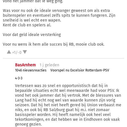
vond het jammer dat ie weg ging.
Was voor nu ook de ideale vervanger geweest om als extra
buitenspeler en eventueel zelfs spits te kunnen fungeren. Zijn
snelheid is wel echt een wapen.
Kent de club en spelers al.
Voor dat geld ideale versterking
Voor nu wens ik hem alle succes bij RB, mooie club ook.
+1/-0
BasArnhem
1 j
geleden
1046 nieuwsreacties
Voorspel nu Excelsior Rotterdam-PSV
4-3-3
Vertessen was zo snel en opportunistisch dat hij in
bepaalde situaties echt wel meerwaarde had voor PSV. Ik
vond het ook jammer dat hij vertrok. Met de blessures van
Lang had hij echt nog wel van waarde kunnen zijn vorig
seizoen. Dat hij het niet heeft gered bij Union verbaast me
niks, en ook bij RB Salzburg gaat hij m.i. niet zomaar
basisspeler worden. Hij heeft namelijk ook heel veel
tekortkomingen, en dat hebben we in Eindhoven ook vaak
genoeg gezien.