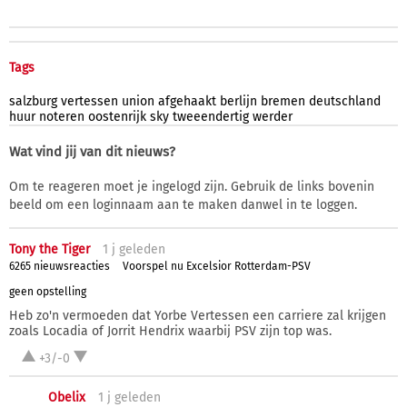
Tags
salzburg
vertessen
union
afgehaakt
berlijn
bremen
deutschland
huur
noteren
oostenrijk
sky
tweeendertig
werder
Wat vind jij van dit nieuws?
Om te reageren moet je ingelogd zijn. Gebruik de links bovenin
beeld om een loginnaam aan te maken danwel in te loggen.
Tony the Tiger
1 j
geleden
6265 nieuwsreacties
Voorspel nu Excelsior Rotterdam-PSV
geen opstelling
Heb zo'n vermoeden dat Yorbe Vertessen een carriere zal krijgen
zoals Locadia of Jorrit Hendrix waarbij PSV zijn top was.
+3/-0
Obelix
1 j
geleden