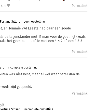
Permalink
1/-0
Fortuna Sittard
geen opstelling
ast, en Tommie v/d Leegte had daar een goede
ls de tegenstander met 11 man voor de goal ligt (zoals
akt het geen bal uit of je met een 4-4-2 of een 4-3-3
Permalink
tard
incomplete opstelling
uten was niet best, maar al wel weer beter dan de
 wedstrijd gespeeld.
Permalink
gd
)
Fortuna Sittard
incomplete opstelling