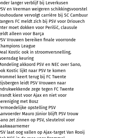
onder langer verblijf bij Leverkusen
PSV en Veerman weigeren schikkingsvoorstel
Bouhoudane vervolgt carrière bij SC Cambuur
Rangers FC meldt zich bij PSV voor Driouech
Inter moet dokken voor Perišić, clausule
geldt alleen voor Barça
PSV Vrouwen bereiken finale voorronde
Champions League
Deal Kostic ook in stroomversnelling,
woensdag keuring
Mondeling akkoord PSV en NEC over Sano,
ook Kostic lijkt naar PSV te komen
Drommel keert terug bij FC Twente
Rijsbergen leidt PSV Vrouwen naar
indrukwekkende zege tegen FC Twente
Brandt kiest voor Ajax en niet voor
hereniging met Bosz
Vermoedelijke opstelling PSV
Aanvoerder Mauro Júnior blijft PSV trouw
Sano zet zinnen op PSV, sleutelrol voor
zaakwaarnemer
PSV laat oog vallen op Ajax-target Van Rooij