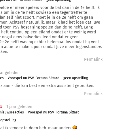
eelde er meer spelers vóór de bal dan in de 1e helft. Ik
s om in de 1e helft sowieso een tegentreffer te
an zelf niet scoort, moet je in de 2e helft om gaan
men. Achteraf natuurlijk, maar ik had het idee dat Juve
 toen PSV hoger ging spelen dan de 1e helft. Lang
 heft continu op een eiland omdat er te weinig werd
 nogal eens balverlies leed omdat er geen
e 2e helft was hij echter helemaal los omdat hij veel
jn actie te maken, puur omdat Juve meer tegenstanders
kken.
Permalink
ar
geleden
ies
Voorspel nu PSV-Fortuna Sittard
geen opstelling
sz aan - die kan best een extra assistent gebruiken.
Permalink
25
1 j
aar
geleden
 nieuwsreacties
Voorspel nu PSV-Fortuna Sittard
opstelling
dat ik genoeg te doen heb, maar anders