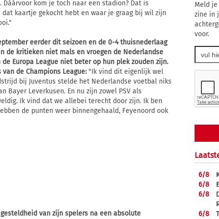
c. Dáárvoor kom je toch naar een stadion? Dat is
Meld je
dat kaartje gekocht hebt en waar je graag bij wil zijn
zine in
oi."
achterg
voor.
september eerder dit seizoen en de 0-4 thuisnederlaag
n de kritieken niet mals en vroegen de Nederlandse
 de Europa League niet beter op hun plek zouden zijn.
es van de Champions League:
"Ik vind dit eigenlijk wel
trijd bij Juventus stelde het Nederlandse voetbal niks
an Bayer Leverkusen. En nu zijn zowel PSV als
dig. Ik vind dat we allebei terecht door zijn. Ik ben
 hebben de punten weer binnengehaald, Feyenoord ook
Laatst
6/
8
6/
8
6/
8
 gesteldheid van zijn spelers na een absolute
6/
8