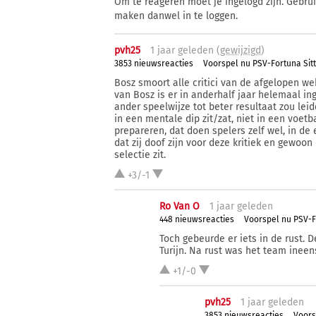
Om te reageren moet je ingelogd zijn. Gebru
maken danwel in te loggen.
pvh25
1 j
aar
geleden (
gewijzigd
)
3853 nieuwsreacties
Voorspel nu PSV-Fortuna Sit
Bosz smoort alle critici van de afgelopen wek
van Bosz is er in anderhalf jaar helemaal i
ander speelwijze tot beter resultaat zou le
in een mentale dip zit/zat, niet in een voet
prepareren, dat doen spelers zelf wel, in de 
dat zij doof zijn voor deze kritiek en gewoo
selectie zit.
+3/-1
Ro Van O
1 j
aar
geleden
448 nieuwsreacties
Voorspel nu PSV-F
Toch gebeurde er iets in de rust. D
Turijn. Na rust was het team ineen
+1/-0
pvh25
1 j
aar
geleden
3853 nieuwsreacties
Voors