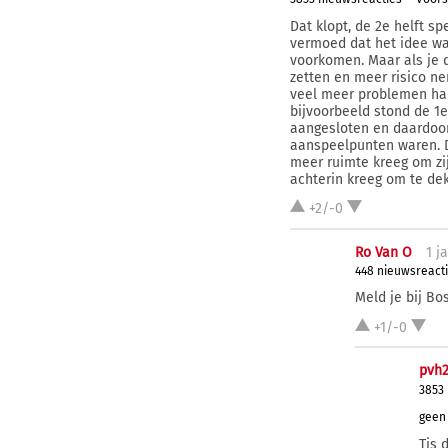
Dat klopt, de 2e helft sp
vermoed dat het idee wa
voorkomen. Maar als je d
zetten en meer risico ne
veel meer problemen had
bijvoorbeeld stond de 1e
aangesloten en daardoor
aanspeelpunten waren. D
meer ruimte kreeg om zi
achterin kreeg om te de
+2/-0
Ro Van O
1 j
a
448 nieuwsreact
Meld je bij Bo
+1/-0
pvh
3853
geen 
Tis 