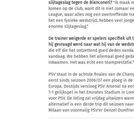
slijtageslag tegen de Bianconeri?
"Ik maak m
komen op de club, want dit is niet zomaar 
League, waar alles nog een overtreffende t
het een fysieke wedstrijd, hebben veel jong
enorme slijtageslag."
De trainer weigerde er spelers specifiek uit
hij gevraagd werd naar wat hij van de wedst
die elf die het ontzettend goed deden vanda
vandaag. We hebben het allemaal goed gedaa
inkwamen. Het was echt een teamprestatie.
PSV staat in de achtste finales van de Cha
eerst sinds seizoen 2006/07 een ploeg in de
Europa. Destijds versloeg PSV Arsenal na e
1-1 gelijkspel in het Emirates Stadium in Lo
voor PSV. De loting zal vrijdag uitwijzen wa
alternatief is een derde trip dit seizoen naa
Milaan van voormalig PSV'er Denzel Dumfrie