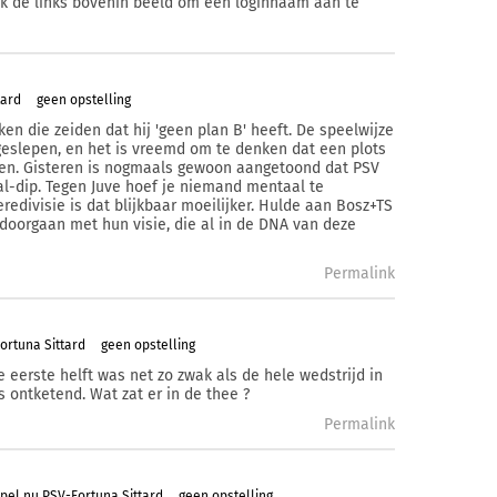
ik de links bovenin beeld om een loginnaam aan te
tard
geen opstelling
en die zeiden dat hij 'geen plan B' heeft. De speelwijze
ngeslepen, en het is vreemd om te denken dat een plots
iden. Gisteren is nogmaals gewoon aangetoond dat PSV
bal-dip. Tegen Juve hoef je niemand mentaal te
eredivisie is dat blijkbaar moeilijker. Hulde aan Bosz+TS
n doorgaan met hun visie, die al in de DNA van deze
Permalink
ortuna Sittard
geen opstelling
e eerste helft was net zo zwak als de hele wedstrijd in
s ontketend. Wat zat er in de thee ?
Permalink
pel nu PSV-Fortuna Sittard
geen opstelling