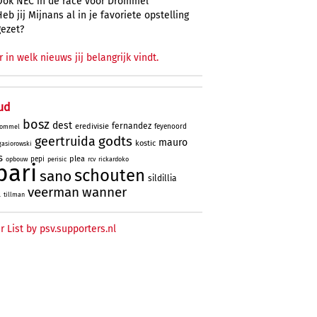
Ook NEC in de race voor Drommel
Heb jij Mijnans al in je favoriete opstelling
gezet?
r in welk nieuws jij belangrijk vindt.
ud
bosz
dest
fernandez
eredivisie
feyenoord
ommel
godts
geertruida
mauro
kostic
gasiorowski
s
plea
pepi
opbouw
perisic
rcv
rickardoko
bari
schouten
sano
sildillia
veerman
wanner
l
tillman
r List by psv.supporters.nl