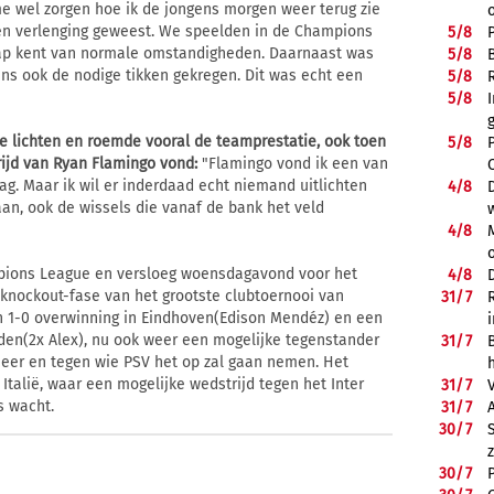
e wel zorgen hoe ik de jongens morgen weer terug zie
een verlenging geweest. We speelden in de Champions
5/
8
rap kent van normale omstandigheden. Daarnaast was
5/
8
ens ook de nodige tikken gekregen. Dit was echt een
5/
8
5/
8
 te lichten en roemde vooral de teamprestatie, ook toen
5/
8
rijd van Ryan Flamingo vond:
"Flamingo vond ik een van
ag. Maar ik wil er inderdaad echt niemand uitlichten
4/
8
n, ook de wissels die vanaf de bank het veld
"
4/
8
mpions League en versloeg woensdagavond voor het
4/
8
 knockout-fase van het grootste clubtoernooi van
31/
7
en 1-0 overwinning in Eindhoven(Edison Mendéz) en een
nden(2x Alex), nu ook weer een mogelijke tegenstander
31/
7
nneer en tegen wie PSV het op zal gaan nemen. Het
r Italië, waar een mogelijke wedstrijd tegen het Inter
31/
7
s wacht.
31/
7
30/
7
30/
7