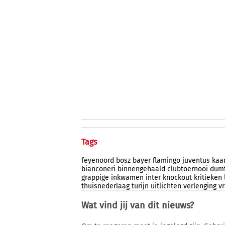
Tags
feyenoord
bosz
bayer
flamingo
juventus
kaar
bianconeri
binnengehaald
clubtoernooi
dumf
grappige
inkwamen
inter
knockout
kritieken
thuisnederlaag
turijn
uitlichten
verlenging
v
Wat vind jij van dit nieuws?