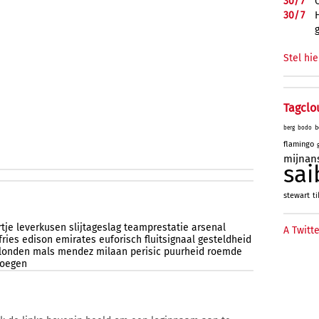
30/
7
30/
7
Stel hie
Tagclo
b
berg
bodo
flamingo
mijnan
sai
stewart
ti
tje
leverkusen
slijtageslag
teamprestatie
arsenal
A Twitte
ries
edison
emirates
euforisch
fluitsignaal
gesteldheid
londen
mals
mendez
milaan
perisic
puurheid
roemde
roegen