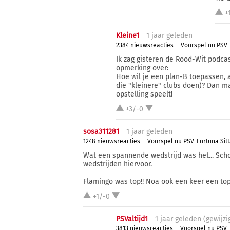
+
Kleine1
1 j
aar
geleden
2384 nieuwsreacties
Voorspel nu PSV-
Ik zag gisteren de Rood-Wit podc
opmerking over:
Hoe wil je een plan-B toepassen, a
die "kleinere" clubs doen)? Dan ma
opstelling speelt!
+3/-0
sosa311281
1 j
aar
geleden
1248 nieuwsreacties
Voorspel nu PSV-Fortuna Sit
Wat een spannende wedstrijd was het... Scho
wedstrijden hiervoor.
Flamingo was top!! Noa ook een keer een top
+1/-0
PSValtijd1
1 j
aar
geleden (
gewijzi
3813 nieuwsreacties
Voorspel nu PSV-