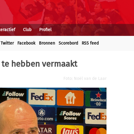
teractief
Club
Profiel
Twitter
Facebook
Bronnen
Scorebord
RSS feed
ek te hebben vermaakt
Foto: Noël van de Laar