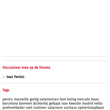
Discussieer mee op de forums
Ivan Perisic
Tags
perisic
marseille
gortig
salariseisen
foot
lezing
mercato
baan
barcelona
bommel
dichterbij
geklapt
ivan
kwestie
madrid
netto
profvoetballer
roet
routinier
salariseis
sochaux
spelersloopbaan