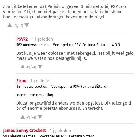
Zou dit betekenen dat Perisic ongeveer 3 mio netto bij PSV zou
verdienen ? Lijkt me niet passen binnen het salaris huishoud
boekje, maar ja, uitzonderingen bevestigen de regel.
+1/-0
PSV72
1 j
geleden
582 nieuwsreacties
Voorspel nu PSV-Fortuna Sittard
4-3-3
Dat kun je weer oplossen met tekengeld. Het blijft veel geld
maar we weten hoe belangrijk hij is.
+1/-0
Zizou
1 j
geleden
88 nieuwsreacties
Voorspel nu PSV-Fortuna Sittard
incomplete opstelling
Dit zal ongetwijfeld anders worden opgelost. Dik tekengeld
bv of enorme prestatiebonussen. En terecht.
+1/-0
James Sonny Crockett
1 j
geleden
598 nieuwsreacties
Voorspel nu PSV-Fortuna Sittard