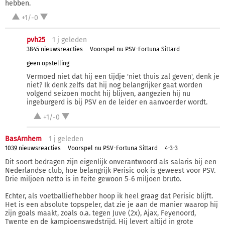
hebben.
+1/-0
pvh25
1 j
geleden
3845 nieuwsreacties
Voorspel nu PSV-Fortuna Sittard
geen opstelling
Vermoed niet dat hij een tijdje 'niet thuis zal geven', denk je
niet? Ik denk zelfs dat hij nog belangrijker gaat worden
volgend seizoen mocht hij blijven, aangezien hij nu
ingeburgerd is bij PSV en de leider en aanvoerder wordt.
+1/-0
BasArnhem
1 j
geleden
1039 nieuwsreacties
Voorspel nu PSV-Fortuna Sittard
4-3-3
Dit soort bedragen zijn eigenlijk onverantwoord als salaris bij een
Nederlandse club, hoe belangrijk Perisic ook is geweest voor PSV.
Drie miljoen netto is in feite gewoon 5-6 miljoen bruto.
Echter, als voetballiefhebber hoop ik heel graag dat Perisic blijft.
Het is een absolute topspeler, dat zie je aan de manier waarop hij
zijn goals maakt, zoals o.a. tegen Juve (2x), Ajax, Feyenoord,
Twente en de kampioenswedstrijd. Hij levert altijd in grote