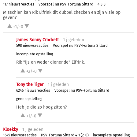
117 nieuwsreacties
Voorspel nu PSV-Fortuna Sittard
4-3-3
Misschien kan Rik Elfrink dit dubbel checken en zijn visie op
geven?
+1/-0
James Sonny Crockett
1 j
geleden
598 nieuwsreacties
Voorspel nu PSV-Fortuna Sittard
incomplete opstelling
Rik "ijs en weder dienende" Elfrink.
+2/-0
Tony the Tiger
1 j
geleden
6246 nieuwsreacties
Voorspel nu PSV-Fortuna Sittard
geen opstelling
Heb je die zo hoog zitten?
+1/-0
Kloekky
1 j
geleden
1645 nieuwsreacties
PSV-Fortuna Sittard 4-1 (2-0)
incomplete opstelling