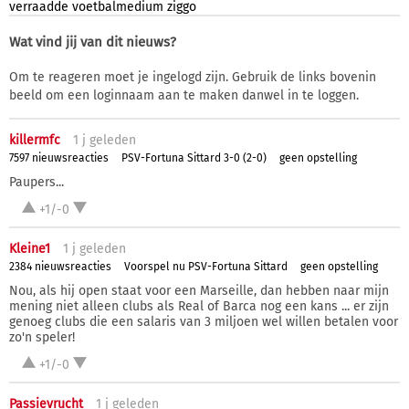
verraadde
voetbalmedium
ziggo
Wat vind jij van dit nieuws?
Om te reageren moet je ingelogd zijn. Gebruik de links bovenin
beeld om een loginnaam aan te maken danwel in te loggen.
killermfc
1 j
geleden
7597 nieuwsreacties
PSV-Fortuna Sittard 3-0 (2-0)
geen opstelling
Paupers...
+1/-0
Kleine1
1 j
geleden
2384 nieuwsreacties
Voorspel nu PSV-Fortuna Sittard
geen opstelling
Nou, als hij open staat voor een Marseille, dan hebben naar mijn
mening niet alleen clubs als Real of Barca nog een kans ... er zijn
genoeg clubs die een salaris van 3 miljoen wel willen betalen voor
zo'n speler!
+1/-0
Passievrucht
1 j
geleden