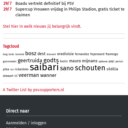
29/
7
Boadu vertrekt definitief bij PSV
29/
7
Supercup Vrouwen vrijdag in Philips Stadion, gratis ticket te
claimen
Stel hier in welk nieuws jij belangrijk vindt.
Tagcloud
bosz
dest
eredivisie
fernandez
feyenoord
flamingo
berg
bodo
bommel
driouech
godts
geertruida
mijnans
mauro
kostic
pepi
gasiorowski
opbouw
perisic
saibari
schouten
sano
sildillia
plea
rickardoko
rcv
veerman
wanner
stewart
til
A Twitter List by psv.supporters.nl
Direct naar
Aanmelden
/
inloggen