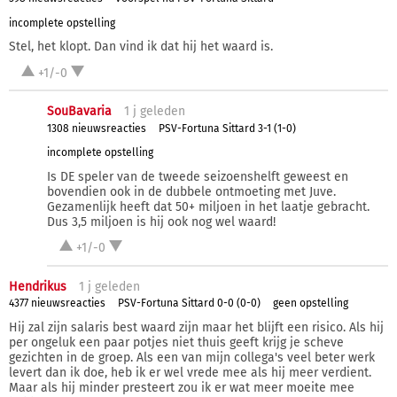
incomplete opstelling
Stel, het klopt. Dan vind ik dat hij het waard is.
+1/-0
SouBavaria
1 j
geleden
1308 nieuwsreacties
PSV-Fortuna Sittard 3-1 (1-0)
incomplete opstelling
Is DE speler van de tweede seizoenshelft geweest en
bovendien ook in de dubbele ontmoeting met Juve.
Gezamenlijk heeft dat 50+ miljoen in het laatje gebracht.
Dus 3,5 miljoen is hij ook nog wel waard!
+1/-0
Hendrikus
1 j
geleden
4377 nieuwsreacties
PSV-Fortuna Sittard 0-0 (0-0)
geen opstelling
Hij zal zijn salaris best waard zijn maar het blijft een risico. Als hij
per ongeluk een paar potjes niet thuis geeft krijg je scheve
gezichten in de groep. Als een van mijn collega's veel beter werk
levert dan ik doe, heb ik er wel vrede mee als hij meer verdient.
Maar als hij minder presteert zou ik er wat meer moeite mee