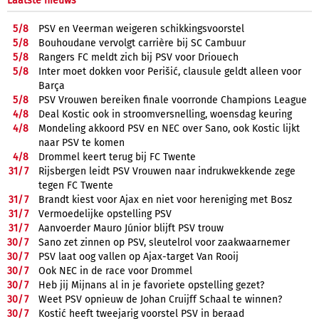
Laatste nieuws
5/
8
PSV en Veerman weigeren schikkingsvoorstel
5/
8
Bouhoudane vervolgt carrière bij SC Cambuur
5/
8
Rangers FC meldt zich bij PSV voor Driouech
5/
8
Inter moet dokken voor Perišić, clausule geldt alleen voor
Barça
5/
8
PSV Vrouwen bereiken finale voorronde Champions League
4/
8
Deal Kostic ook in stroomversnelling, woensdag keuring
4/
8
Mondeling akkoord PSV en NEC over Sano, ook Kostic lijkt
naar PSV te komen
4/
8
Drommel keert terug bij FC Twente
31/
7
Rijsbergen leidt PSV Vrouwen naar indrukwekkende zege
tegen FC Twente
31/
7
Brandt kiest voor Ajax en niet voor hereniging met Bosz
31/
7
Vermoedelijke opstelling PSV
31/
7
Aanvoerder Mauro Júnior blijft PSV trouw
30/
7
Sano zet zinnen op PSV, sleutelrol voor zaakwaarnemer
30/
7
PSV laat oog vallen op Ajax-target Van Rooij
30/
7
Ook NEC in de race voor Drommel
30/
7
Heb jij Mijnans al in je favoriete opstelling gezet?
30/
7
Weet PSV opnieuw de Johan Cruijff Schaal te winnen?
30/
7
Kostić heeft tweejarig voorstel PSV in beraad